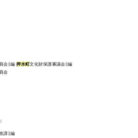
員会∥編
押
水
町
文化財保護審議会∥編
員会
政課∥編