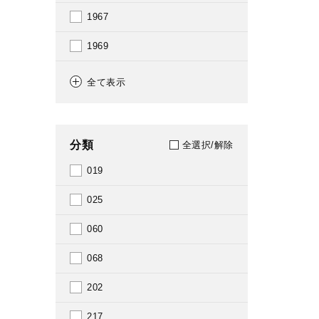
1967
1969
1970
全て表示
1971
1972
分類
全選択/解除
1974
019
1975
025
1976
060
1977
068
1978
202
1979
217