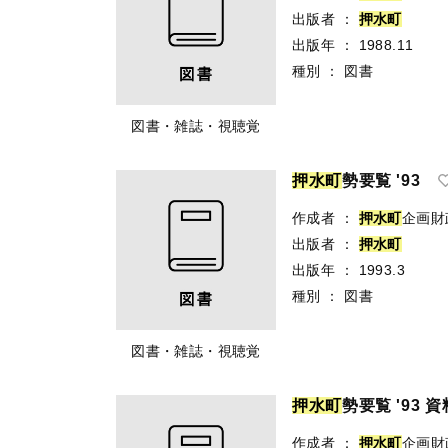
出版者
：
押
水
町
出版年
：
1988.11
種別
：
図書
図書・雑誌・視聴覚
押
水
町
勢要覧 '93
作成者
：
押
水
町
企画財
出版者
：
押
水
町
出版年
：
1993.3
種別
：
図書
図書・雑誌・視聴覚
押
水
町
勢要覧 '93 
作成者
：
押
水
町
企画財