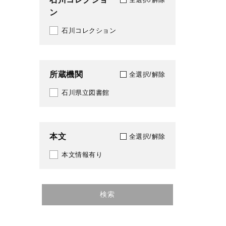
ン
1991
388
石川コレクション
1992
393
1993
419
所蔵機関
全選択/解除
1994
487
石川県立図書館
1995
501
1996
519
本文
全選択/解除
1997
601
本文情報有り
1998
611
1999
640
検索
2000
709
2001