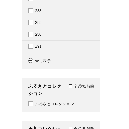
1980
288
1981
289
1982
290
1983
291
1984
318
全て表示
1985
351
1986
374
ふるさとコレク
全選択/解除
1987
ション
375
1988
ふるさとコレクション
376
1989
379
1990
石川コレクショ
385
全選択/解除