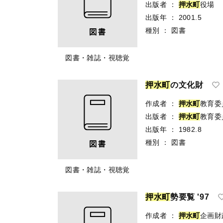
出版者
：
押
水
町
役場
出版年
：
2001.5
種別
：
図書
図書・雑誌・視聴覚
押
水
町
の文化財
作成者
：
押
水
町
教育委
出版者
：
押
水
町
教育委
出版年
：
1982.8
種別
：
図書
図書・雑誌・視聴覚
押
水
町
勢要覧 '97
作成者
：
押
水
町
企画財