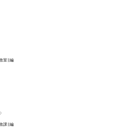
政室∥編
政課∥編