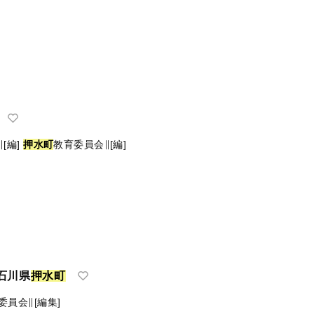
[編]
押
水
町
教育委員会∥[編]
石川県
押
水
町
委員会∥[編集]