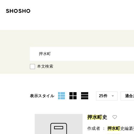
本文検索
表示スタイル
押
水
町
史
作成者
：
押
水
町
史編纂