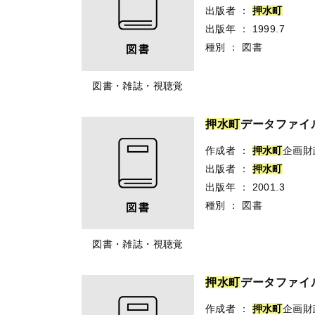
出版者
：
押
水
町
出版年
：
1999.7
種別
：
図書
図書・雑誌・視聴覚
押
水
町
データファイル 
作成者
：
押
水
町
企画財
出版者
：
押
水
町
出版年
：
2001.3
種別
：
図書
図書・雑誌・視聴覚
押
水
町
データファイル 
作成者
：
押
水
町
企画財