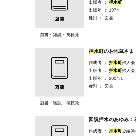
出版者
：
押
水
町
出版年
：
1974
種別
：
図書
図書・雑誌・視聴覚
押
水
町
のお地蔵さま
作成者
：
押
水
町
婦人会∥
出版者
：
押
水
町
婦人会
出版年
：
2004.1
種別
：
図書
図書・雑誌・視聴覚
図説押水のあゆみ：
作成者
：
押
水
町
史編纂