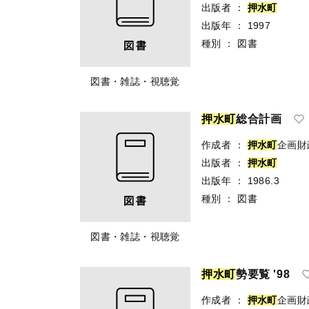
出版者
：
押
水
町
出版年
：
1997
種別
：
図書
図書・雑誌・視聴覚
押
水
町
総合計画
作成者
：
押
水
町
企画財
出版者
：
押
水
町
出版年
：
1986.3
種別
：
図書
図書・雑誌・視聴覚
押
水
町
勢要覧 '98
作成者
：
押
水
町
企画財