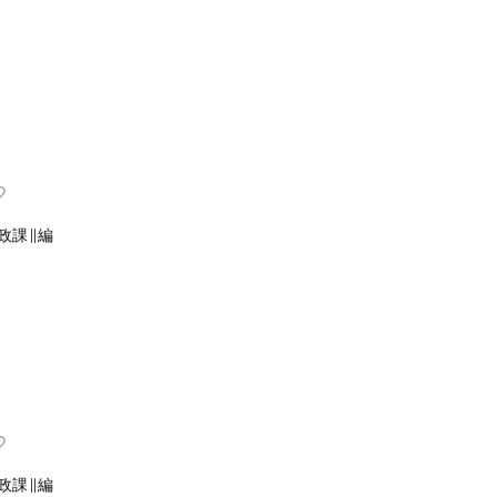
政課∥編
政課∥編