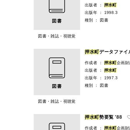
出版者
：
押
水
町
出版年
：
1998.3
種別
：
図書
図書・雑誌・視聴覚
押
水
町
データファイル 
作成者
：
押
水
町
企画財
出版者
：
押
水
町
出版年
：
1997.3
種別
：
図書
図書・雑誌・視聴覚
押
水
町
勢要覧 '88
作成者
：
押
水
町
企画財