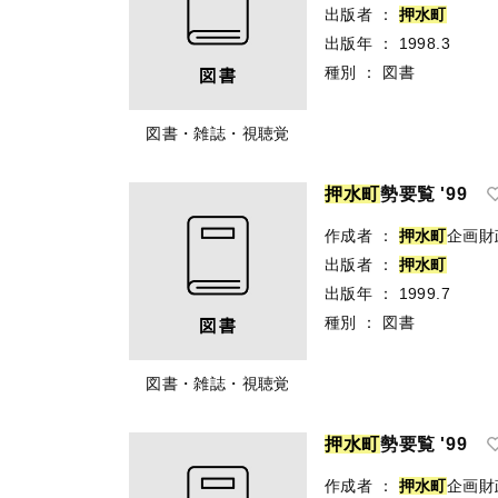
出版者
：
押
水
町
出版年
：
1998.3
種別
：
図書
図書・雑誌・視聴覚
押
水
町
勢要覧 '99
作成者
：
押
水
町
企画財
出版者
：
押
水
町
出版年
：
1999.7
種別
：
図書
図書・雑誌・視聴覚
押
水
町
勢要覧 '99
作成者
：
押
水
町
企画財