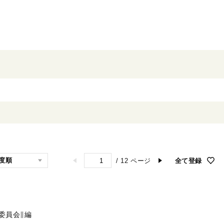
/
12
ページ
全て登録
委員会∥編