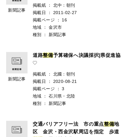
掲載紙
：
北中：朝刊
新聞記事
掲載日
：
2011-02-27
掲載ページ
：
16
地域
：
金沢市
種別
：
新聞記事
道路
整
備
予算確保へ決議採択|県促進協
掲載紙
：
北國：朝刊
新聞記事
掲載日
：
2020-08-21
掲載ページ
：
3
地域
：
石川県・北陸
種別
：
新聞記事
交通バリアフリー法 市の重点
整
備
地
区 金沢・西金沢駅周辺を指定 歩道