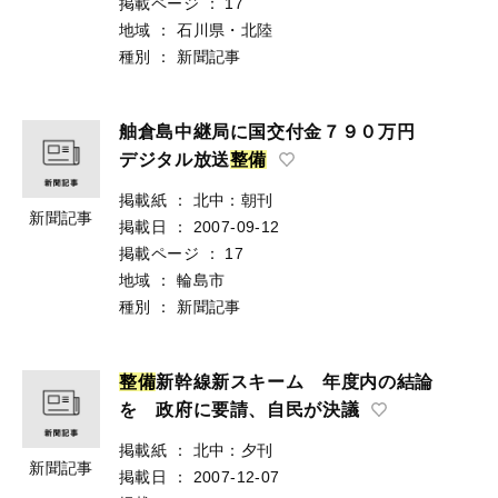
掲載ページ
：
17
地域
：
石川県・北陸
種別
：
新聞記事
舳倉島中継局に国交付金７９０万円
デジタル放送
整
備
掲載紙
：
北中：朝刊
新聞記事
掲載日
：
2007-09-12
掲載ページ
：
17
地域
：
輪島市
種別
：
新聞記事
整
備
新幹線新スキーム 年度内の結論
を 政府に要請、自民が決議
掲載紙
：
北中：夕刊
新聞記事
掲載日
：
2007-12-07