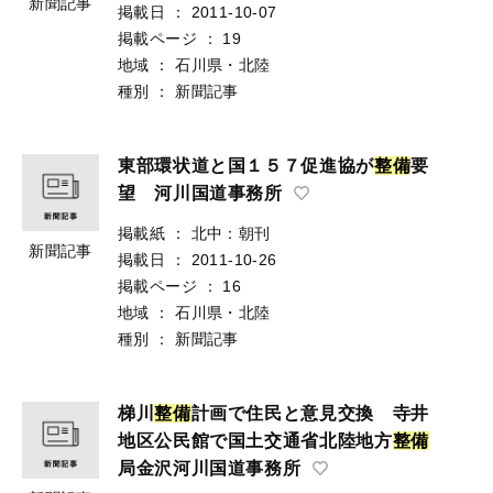
新聞記事
掲載日
：
2011-10-07
掲載ページ
：
19
地域
：
石川県・北陸
種別
：
新聞記事
東部環状道と国１５７促進協が
整
備
要
望 河川国道事務所
掲載紙
：
北中：朝刊
新聞記事
掲載日
：
2011-10-26
掲載ページ
：
16
地域
：
石川県・北陸
種別
：
新聞記事
梯川
整
備
計画で住民と意見交換 寺井
地区公民館で国土交通省北陸地方
整
備
局金沢河川国道事務所