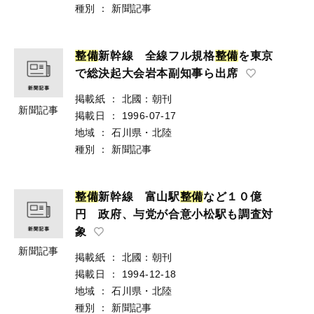
種別
：
新聞記事
整
備
新幹線 全線フル規格
整
備
を東京
で総決起大会岩本副知事ら出席
掲載紙
：
北國：朝刊
新聞記事
掲載日
：
1996-07-17
地域
：
石川県・北陸
種別
：
新聞記事
整
備
新幹線 富山駅
整
備
など１０億
円 政府、与党が合意小松駅も調査対
象
新聞記事
掲載紙
：
北國：朝刊
掲載日
：
1994-12-18
地域
：
石川県・北陸
種別
：
新聞記事