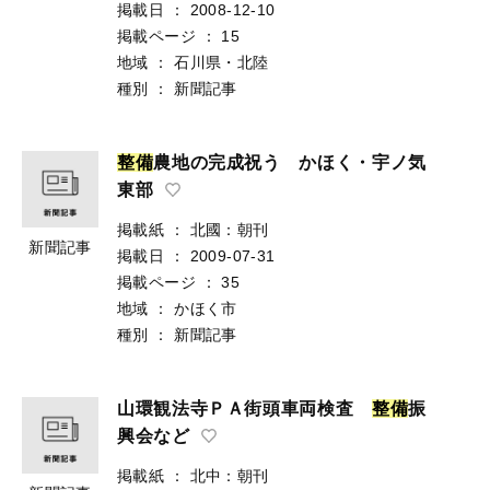
掲載日
：
2008-12-10
掲載ページ
：
15
地域
：
石川県・北陸
種別
：
新聞記事
整
備
農地の完成祝う かほく・宇ノ気
東部
掲載紙
：
北國：朝刊
新聞記事
掲載日
：
2009-07-31
掲載ページ
：
35
地域
：
かほく市
種別
：
新聞記事
山環観法寺ＰＡ街頭車両検査
整
備
振
興会など
掲載紙
：
北中：朝刊