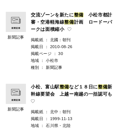
交流ゾーンを新たに
整
備
小松市都計
審・空港軽海線
整
備
計画 ロードーパ
ークは面積縮小
新聞記事
掲載紙
：
北國：朝刊
掲載日
：
2010-08-26
掲載ページ
：
30
地域
：
小松市
種別
：
新聞記事
小松、富山駅
整
備
など１８日に
整
備
新
幹線要望会 上越ー南越の一括認可も
新聞記事
掲載紙
：
北中：朝刊
掲載日
：
1999-11-13
地域
：
石川県・北陸