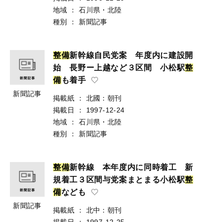
地域
：
石川県・北陸
種別
：
新聞記事
整
備
新幹線自民党案 年度内に建設開
始 長野ー上越など３区間 小松駅
整
備
も着手
新聞記事
掲載紙
：
北國：朝刊
掲載日
：
1997-12-24
地域
：
石川県・北陸
種別
：
新聞記事
整
備
新幹線 本年度内に同時着工 新
規着工３区間与党案まとまる小松駅
整
備
なども
新聞記事
掲載紙
：
北中：朝刊
掲載日
：
1997-12-25