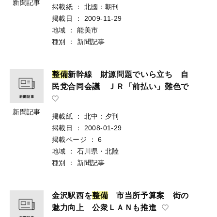
新聞記事
掲載紙
：
北國：朝刊
掲載日
：
2009-11-29
地域
：
能美市
種別
：
新聞記事
整
備
新幹線 財源問題でいら立ち 自
民党合同会議 ＪＲ「前払い」難色で
新聞記事
掲載紙
：
北中：夕刊
掲載日
：
2008-01-29
掲載ページ
：
6
地域
：
石川県・北陸
種別
：
新聞記事
金沢駅西を
整
備
市当所予算案 街の
魅力向上 公衆ＬＡＮも推進