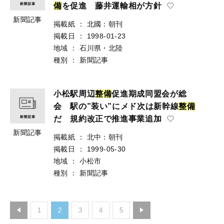
備
を促進 藤井運輸相が方針
新聞記事
掲載紙
：
北國：朝刊
掲載日
：
1998-01-23
地域
：
石川県・北陸
種別
：
新聞記事
小松駅周辺
整
備
促進期成同盟会が総
会 駅の”装い”にメド次は新幹線
整
備
だ 規約改正で推進事業追加
新聞記事
掲載紙
：
北中：朝刊
掲載日
：
1999-05-30
地域
：
小松市
種別
：
新聞記事
1
2
3
4
5