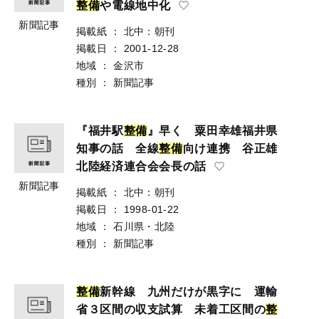
整
備
や電線地中化
新聞記事
掲載紙
：
北中：朝刊
掲載日
：
2001-12-28
地域
：
金沢市
種別
：
新聞記事
『福井駅
整
備
』早く 粟田幸雄福井県
知事の話 全線
整
備
向け連携 谷正雄
北陸経済連合会会長の話
新聞記事
掲載紙
：
北中：朝刊
掲載日
：
1998-01-22
地域
：
石川県・北陸
種別
：
新聞記事
整
備
新幹線 九州だけが黒字に 運輸
省３区間の収支試算 未着工区間の
整