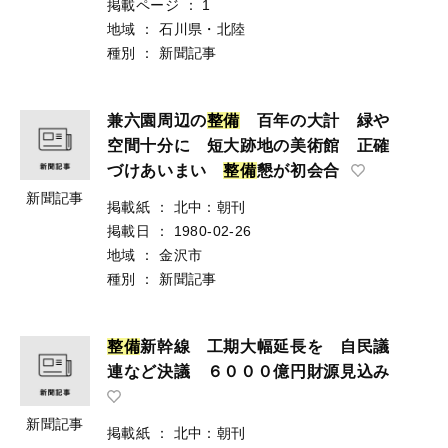
掲載ページ
：
1
地域
：
石川県・北陸
種別
：
新聞記事
兼六園周辺の
整
備
百年の大計 緑や
空間十分に 短大跡地の美術館 正確
づけあいまい
整
備
懇が初会合
新聞記事
掲載紙
：
北中：朝刊
掲載日
：
1980-02-26
地域
：
金沢市
種別
：
新聞記事
整
備
新幹線 工期大幅延長を 自民議
連など決議 ６０００億円財源見込み
新聞記事
掲載紙
：
北中：朝刊