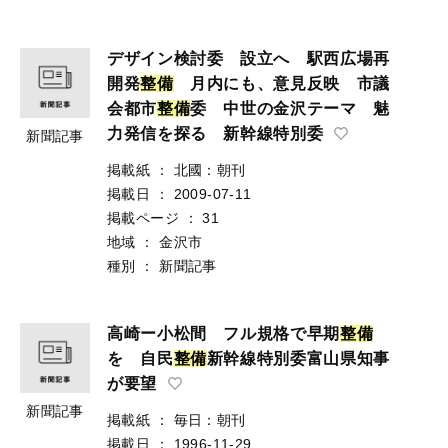
デザイン検討委 設立へ 駅西広場再
開発
整
備
月内にも、意見反映 市議
会都市
整
備
委 中世の金沢テーマ 魅
力発信を探る 新幹線特別委
新聞記事
掲載紙
：
北國：朝刊
掲載日
：
2009-07-11
掲載ページ
：
31
地域
：
金沢市
種別
：
新聞記事
高崎ー小松間 フル規格で早期
整
備
を 自民
整
備
新幹線特別委富山県知事
が要望
新聞記事
掲載紙
：
毎日：朝刊
掲載日
：
1996-11-29