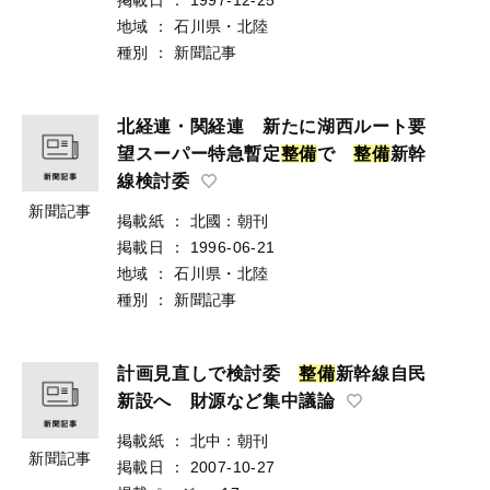
地域
：
石川県・北陸
種別
：
新聞記事
北経連・関経連 新たに湖西ルート要
望スーパー特急暫定
整
備
で
整
備
新幹
線検討委
新聞記事
掲載紙
：
北國：朝刊
掲載日
：
1996-06-21
地域
：
石川県・北陸
種別
：
新聞記事
計画見直しで検討委
整
備
新幹線自民
新設へ 財源など集中議論
掲載紙
：
北中：朝刊
新聞記事
掲載日
：
2007-10-27