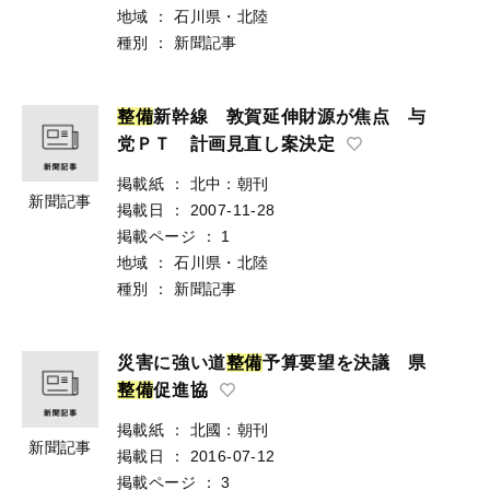
地域
：
石川県・北陸
種別
：
新聞記事
整
備
新幹線 敦賀延伸財源が焦点 与
党ＰＴ 計画見直し案決定
掲載紙
：
北中：朝刊
新聞記事
掲載日
：
2007-11-28
掲載ページ
：
1
地域
：
石川県・北陸
種別
：
新聞記事
災害に強い道
整
備
予算要望を決議 県
整
備
促進協
掲載紙
：
北國：朝刊
新聞記事
掲載日
：
2016-07-12
掲載ページ
：
3