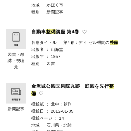
地域
：
かほく市
種別
：
新聞記事
自動車
整
備
講座 第4巻
各巻タイトル
：
第4巻：ディ-ゼル機関の
整
備
出版者
：
山海堂
図書・雑
出版年
：
1957
誌・視聴
種別
：
図書
覚
金沢城公園玉泉院丸跡 庭園を先行
整
備
掲載紙
：
北中：朝刊
新聞記事
掲載日
：
2012-01-05
掲載ページ
：
14
地域
：
石川県・北陸