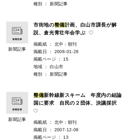
種別
：
新聞記事
市街地の
整
備
計画、白山市課長が解
説、倉光青壮年会学ぶ
掲載紙
：
北中：朝刊
新聞記事
掲載日
：
2008-01-28
掲載ページ
：
15
地域
：
白山市
種別
：
新聞記事
整
備
新幹線新スキーム 年度内の結論
国に要求 自民の２団体、決議採択
新聞記事
掲載紙
：
北中：朝刊
掲載日
：
2007-12-08
掲載ページ
：
13