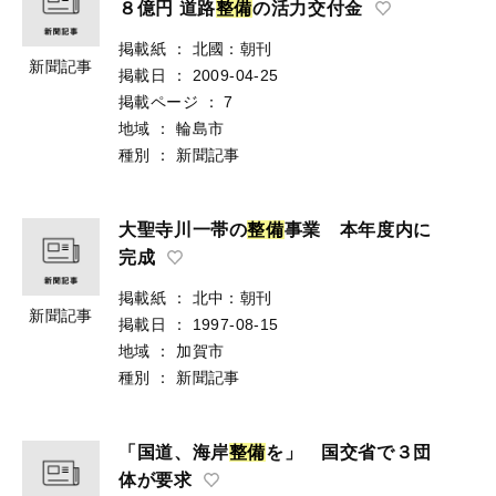
８億円 道路
整
備
の活力交付金
掲載紙
：
北國：朝刊
新聞記事
掲載日
：
2009-04-25
掲載ページ
：
7
地域
：
輪島市
種別
：
新聞記事
大聖寺川一帯の
整
備
事業 本年度内に
完成
掲載紙
：
北中：朝刊
新聞記事
掲載日
：
1997-08-15
地域
：
加賀市
種別
：
新聞記事
「国道、海岸
整
備
を」 国交省で３団
体が要求