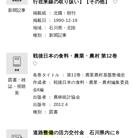
行在来線の取り扱い】【その他】
新聞記事
掲載紙
：
北國：朝刊
掲載日
：
1990-12-19
地域
：
石川県・北陸
種別
：
新聞記事
戦後日本の食料・農業・農村 第12巻
各巻タイトル
：
第12巻：農業農村基盤整備史
図書・雑
作成者
：
戦後日本の食料・農業・農村編集委員
誌・視聴
会‖編
覚
出版者
：
農林統計協会
出版年
：
2012.4
種別
：
図書
道路
整
備
の活力交付金 石川県内に８