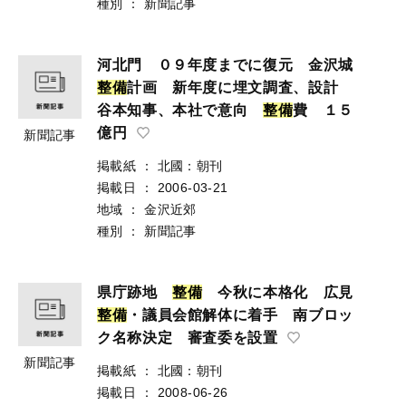
種別
：
新聞記事
河北門 ０９年度までに復元 金沢城
整
備
計画 新年度に埋文調査、設計
谷本知事、本社で意向
整
備
費 １５
億円
新聞記事
掲載紙
：
北國：朝刊
掲載日
：
2006-03-21
地域
：
金沢近郊
種別
：
新聞記事
県庁跡地
整
備
今秋に本格化 広見
整
備
・議員会館解体に着手 南ブロッ
ク名称決定 審査委を設置
新聞記事
掲載紙
：
北國：朝刊
掲載日
：
2008-06-26