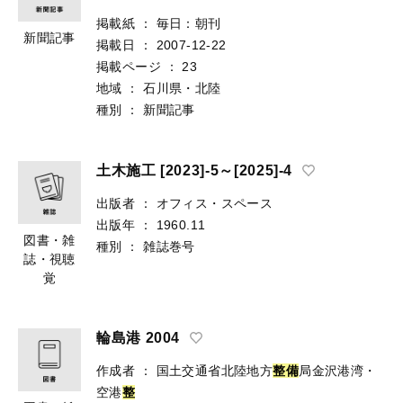
掲載紙
：
毎日：朝刊
新聞記事
掲載日
：
2007-12-22
掲載ページ
：
23
地域
：
石川県・北陸
種別
：
新聞記事
土木施工 [2023]-5～[2025]-4
出版者
：
オフィス・スペース
出版年
：
1960.11
図書・雑
種別
：
雑誌巻号
誌・視聴
覚
輪島港 2004
作成者
：
国土交通省北陸地方
整備
局金沢港湾・
空港
整