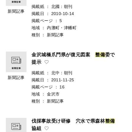
掲載紙
：
北國：朝刊
新聞記事
掲載日
：
2010-10-14
掲載ページ
：
5
地域
：
内灘町・津幡町
種別
：
新聞記事
金沢城橋爪門県が復元図案
整
備
委で
提示
掲載紙
：
北中：朝刊
新聞記事
掲載日
：
2011-11-25
掲載ページ
：
16
地域
：
金沢市
種別
：
新聞記事
伐採事故受け研修 穴水で県森林
整
備
協組