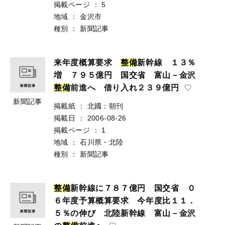
掲載ページ
：
5
地域
：
金沢市
種別
：
新聞記事
来年度概算要求
整
備
新幹線 １３％
増 ７９５億円 国交省 富山－金沢
整
備
前進へ 借り入れ２３９億円
新聞記事
掲載紙
：
北國：朝刊
掲載日
：
2006-08-26
掲載ページ
：
1
地域
：
石川県・北陸
種別
：
新聞記事
整
備
新幹線に７８７億円 国交省 ０
６年度予算概算要求 今年度比１１．
５％の伸び 北陸新幹線 富山－金沢