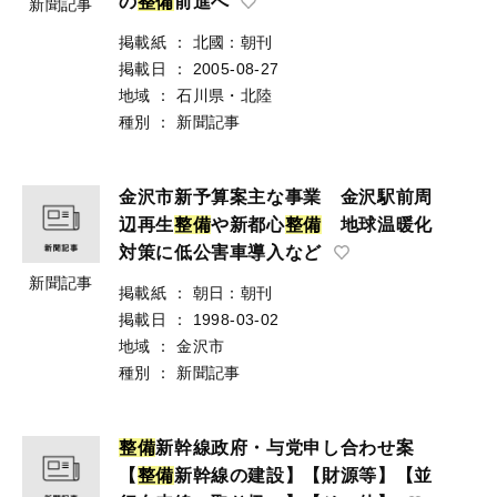
の
整
備
前進へ
新聞記事
掲載紙
：
北國：朝刊
掲載日
：
2005-08-27
地域
：
石川県・北陸
種別
：
新聞記事
金沢市新予算案主な事業 金沢駅前周
辺再生
整
備
や新都心
整
備
地球温暖化
対策に低公害車導入など
新聞記事
掲載紙
：
朝日：朝刊
掲載日
：
1998-03-02
地域
：
金沢市
種別
：
新聞記事
整
備
新幹線政府・与党申し合わせ案
【
整
備
新幹線の建設】【財源等】【並