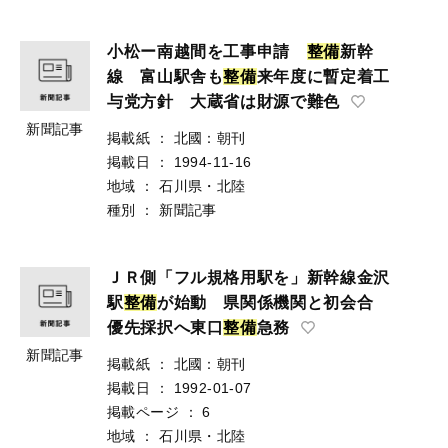
小松ー南越間を工事申請
整
備
新幹
線 富山駅舎も
整
備
来年度に暫定着工
与党方針 大蔵省は財源で難色
新聞記事
掲載紙
：
北國：朝刊
掲載日
：
1994-11-16
地域
：
石川県・北陸
種別
：
新聞記事
ＪＲ側「フル規格用駅を」新幹線金沢
駅
整
備
が始動 県関係機関と初会合
優先採択へ東口
整
備
急務
新聞記事
掲載紙
：
北國：朝刊
掲載日
：
1992-01-07
掲載ページ
：
6
地域
：
石川県・北陸