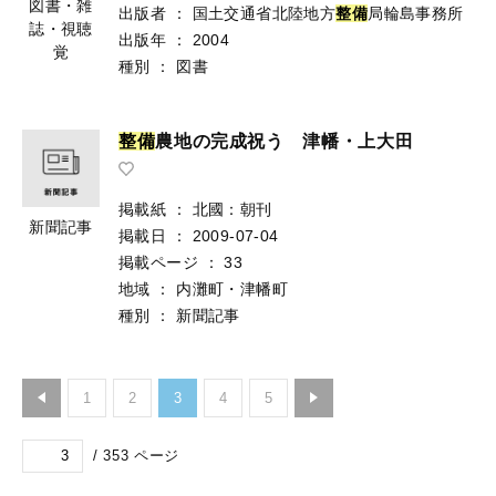
図書・雑
出版者
：
国土交通省北陸地方
整
備
局輪島事務所
誌・視聴
出版年
：
2004
覚
種別
：
図書
整
備
農地の完成祝う 津幡・上大田
掲載紙
：
北國：朝刊
新聞記事
掲載日
：
2009-07-04
掲載ページ
：
33
地域
：
内灘町・津幡町
種別
：
新聞記事
1
2
3
4
5
/
353
ページ