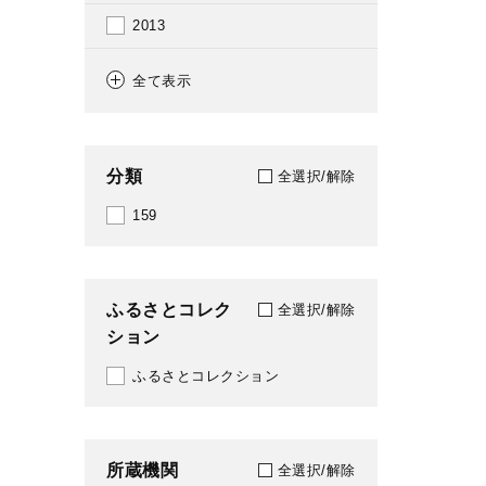
2013
2014
全て表示
2015
2016
分類
全選択/解除
2017
159
2018
2019
ふるさとコレク
全選択/解除
ション
2020
ふるさとコレクション
2021
2022
所蔵機関
2023
全選択/解除