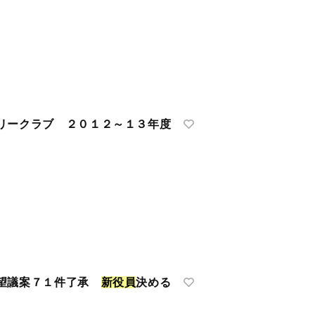
ークラブ ２０１２～１３年度
要望議案７１件了承
新
役
員
決める