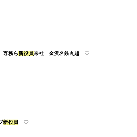
 専務ら
新
役
員
来社 金沢名鉄丸越
ブ
新
役
員