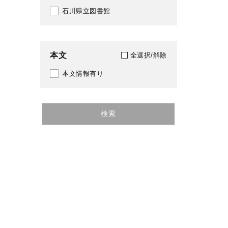
石川県立図書館
2024
2025
本文
全選択/解除
本文情報有り
検索