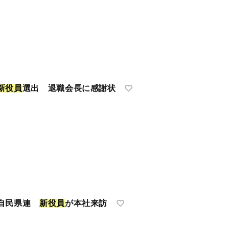
新
役
員
選出 退職会長に感謝状
 自民県連
新
役
員
が本社来訪