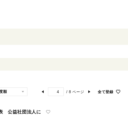
/
8
ページ
全て登録
表 公益社団法人に