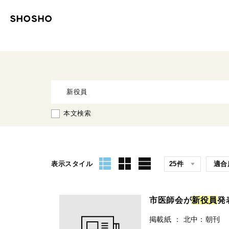
本文検索
表示スタイル
市医師会が
新
役
員
発
掲載紙
：
北中：朝刊