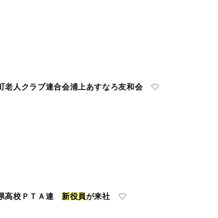
老人クラブ連合会浦上あすなろ友和会
 県高校ＰＴＡ連
新
役
員
が来社