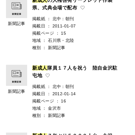
新
成
人
の人権啓発リーフレット作製
県、式典会場で配布
掲載紙
：
北中：朝刊
新聞記事
掲載日
：
2011-01-07
掲載ページ
：
15
地域
：
石川県・北陸
種別
：
新聞記事
新
成
人
隊員１７人を祝う 陸自金沢駐
屯地
掲載紙
：
北中：朝刊
新聞記事
掲載日
：
2012-01-14
掲載ページ
：
16
地域
：
金沢市
種別
：
新聞記事