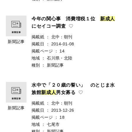
今年の関心事 消費増税１位
新
成
人
にセイコー調査
掲載紙
：
北中：朝刊
新聞記事
掲載日
：
2014-01-08
掲載ページ
：
14
地域
：
石川県・北陸
種別
：
新聞記事
水中で「２０歳の誓い」 のとじま水
族館
新
成
人
男女募る
掲載紙
：
北中：朝刊
新聞記事
掲載日
：
2013-12-26
掲載ページ
：
18
地域
：
七尾市
種別
：
新聞記事