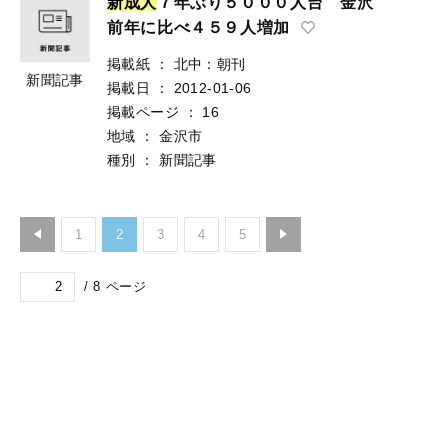
新
成
人
７年ぶり５０００人台 金沢
前年に比べ４５９人増加
掲載紙
：
北中：朝刊
新聞記事
掲載日
：
2012-01-06
掲載ページ
：
16
地域
：
金沢市
種別
：
新聞記事
1
2
3
4
5
/
8
ページ