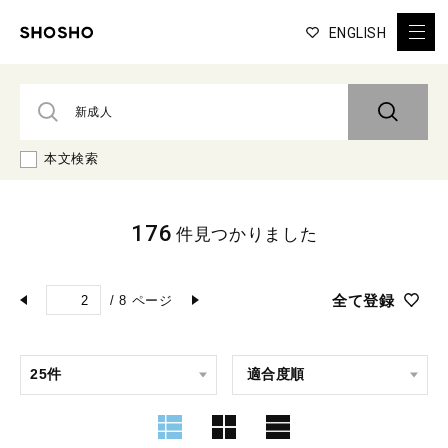
ENGLISH
本文検索
176
件見つかりました
全て登録
/
8
ページ