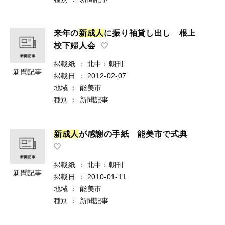
来年の
新
成
人
に振り袖貸し出し 根上
校下婦人会
掲載紙
：
北中：朝刊
新聞記事
掲載日
：
2012-02-07
地域
：
能美市
種別
：
新聞記事
新
成
人
が感謝の手紙 能美市で式典
掲載紙
：
北中：朝刊
新聞記事
掲載日
：
2010-01-11
地域
：
能美市
種別
：
新聞記事