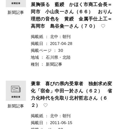
展胸張る 藍綬 かほく市商工会長＝
同市 小山良一さん（６６） おりん
新聞記事
理想の音色を 黄綬 金属手仕上工＝
高岡市 島谷粂一さん（７０）
掲載紙
：
北中：朝刊
掲載日
：
2017-04-28
掲載ページ
：
30
地域
：
石川県・北陸
種別
：
新聞記事
褒章 喜びの県内受章者 独創求め変
化「宿命」中田一於さん（６２） 省
力化時代を先取り北村哲志さん（６
２）
新聞記事
掲載紙
：
北中：朝刊
掲載日
：
2011-06-15