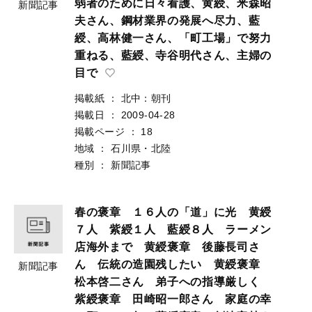
弱者のために日々看護、黄綬、米森昭
新聞記事
夫さん、鋼材業界の発展へ尽力、藍
綬、高林健一さん、「町工場」で努力
重ねる、藍綬、寺谷明代さん、主婦の
目で
掲載紙
：
北中：朝刊
掲載日
：
2009-04-28
掲載ページ
：
18
地域
：
石川県・北陸
種別
：
新聞記事
春の褒章 １６人の「道」に光 黄綬
７人 紫綬１人 藍綬８人 ラーメン
店海外まで 黄綬褒章 後藤長司さ
ん 伝統の造園残したい 黄綬褒章
新聞記事
松本啓二さん 弟子への指導厳しく
紫綬褒章 田崎昭一郎さん 家庭の幸