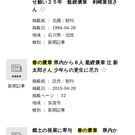
せ願い２５年 藍綬褒章 剣崎富枝さ
ん
掲載紙
：
北國：朝刊
掲載日
：
1996-04-28
地域
：
石川県・北陸
種別
：
新聞記事
春
の
褒
章
県内から８人 藍綬褒章 辻 新
太郎さん 少年らの更生に尽力
掲載紙
：
読売：朝刊
新聞記事
掲載日
：
2015-04-28
掲載ページ
：
32
地域
：
加賀市
種別
：
新聞記事
郷土の発展に寄与
春
の
褒
章
県内か