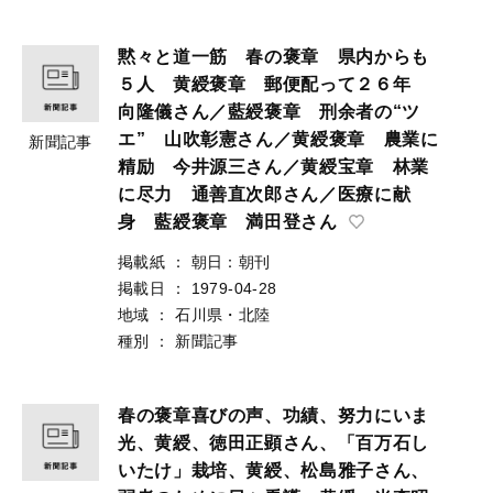
黙々と道一筋 春の褒章 県内からも
５人 黄綬褒章 郵便配って２６年
向隆儀さん／藍綬褒章 刑余者の“ツ
エ” 山吹彰憲さん／黄綬褒章 農業に
新聞記事
精励 今井源三さん／黄綬宝章 林業
に尽力 通善直次郎さん／医療に献
身 藍綬褒章 満田登さん
掲載紙
：
朝日：朝刊
掲載日
：
1979-04-28
地域
：
石川県・北陸
種別
：
新聞記事
春の褒章喜びの声、功績、努力にいま
光、黄綬、徳田正顕さん、「百万石し
いたけ」栽培、黄綬、松島雅子さん、