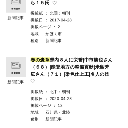
ら１５氏
掲載紙
：
北國：朝刊
新聞記事
掲載日
：
2017-04-28
掲載ページ
：
2
地域
：
かほく市
種別
：
新聞記事
春
の
褒
章
県内８人に栄誉|中市勝也さん
（６８）|能登地方の整備貢献|米島芳
広さん（７１）|染色仕上工|名人の技
新聞記事
掲載紙
：
北中：朝刊
掲載日
：
2020-04-28
掲載ページ
：
12
地域
：
石川県・北陸
種別
：
新聞記事