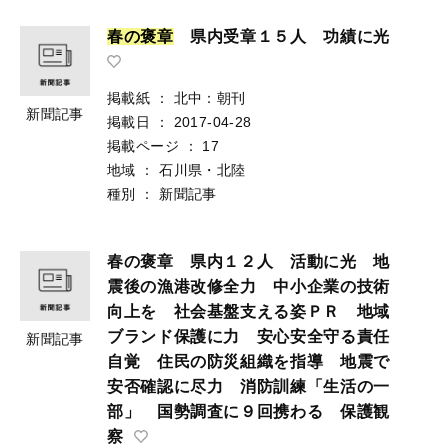
春
の
褒
章
県内受章１５人 功績に光
掲載紙
：
北中：朝刊
新聞記事
掲載日
：
2017-04-28
掲載ページ
：
17
地域
：
石川県・北陸
種別
：
新聞記事
春の褒章 県内１２人 活動に光 地
震後の漁港改修全力 中小企業の技術
向上を 社会基盤支える姿ＰＲ 地域
ブランド保護に力 安心安全守る責任
新聞記事
自覚 住民の防災組織を指導 地震で
安否確認に尽力 消防訓練「生活の一
部」 国勢調査に９回携わる 保護観
察