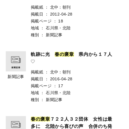
掲載紙
：
北中：朝刊
掲載日
：
2012-04-28
掲載ページ
：
18
地域
：
石川県・北陸
種別
：
新聞記事
軌跡に光
春
の
褒
章
県内から１７人
掲載紙
：
北中：朝刊
新聞記事
掲載日
：
2016-04-28
掲載ページ
：
17
地域
：
石川県・北陸
種別
：
新聞記事
春
の
褒
章
７２２人３２団体 女性は最
多に 北陸から喜びの声 合併のち発