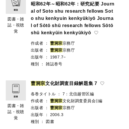
昭和62年～昭和62年：研究紀要 Journ
al of Soto shu research fellows Sot
o shu kenkyuin kenkyūkiyō Journa
図書・雑
誌・視聴
l of Sōtō shū research fellows Sōtō
覚
shū kenkyūin kenkyūkiyō
作成者
：
曹
洞
宗
宗務庁
出版者
：
曹
洞
宗
宗務庁
出版年
：
1987.7−
種別
：
雑誌巻号
曹
洞
宗
文化財調査目録解題集 7
各巻タイトル
：
7：北信越管区編
作成者
：
曹
洞
宗
文化財調査委員会∥編
図書・雑
出版者
：
曹
洞
宗
宗務庁
誌・視聴
出版年
：
2006.3
覚
種別
：
図書