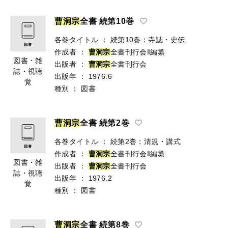
曹
洞
宗
全書 続第10巻
各巻タイトル
：
続第10巻：寺誌・史伝
作成者
：
曹
洞
宗
全書刊行会‖編纂
図書・雑
出版者
：
曹
洞
宗
全書刊行会
誌・視聴
出版年
：
1976.6
覚
種別
：
図書
曹
洞
宗
全書 続第2巻
各巻タイトル
：
続第2巻：清規・講式
作成者
：
曹
洞
宗
全書刊行会‖編纂
図書・雑
出版者
：
曹
洞
宗
全書刊行会
誌・視聴
出版年
：
1976.2
覚
種別
：
図書
曹
洞
宗
全書 続第8巻