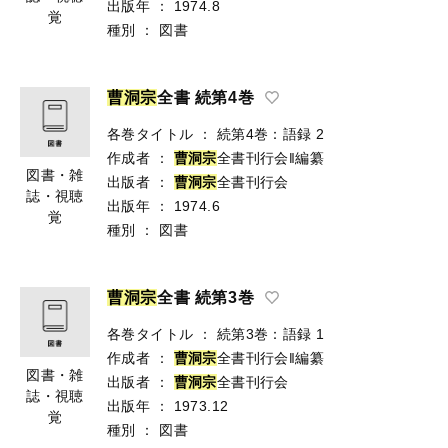
出版年
：
1974.8
覚
種別
：
図書
曹
洞
宗
全書 続第4巻
各巻タイトル
：
続第4巻：語録 2
作成者
：
曹
洞
宗
全書刊行会‖編纂
図書・雑
出版者
：
曹
洞
宗
全書刊行会
誌・視聴
出版年
：
1974.6
覚
種別
：
図書
曹
洞
宗
全書 続第3巻
各巻タイトル
：
続第3巻：語録 1
作成者
：
曹
洞
宗
全書刊行会‖編纂
図書・雑
出版者
：
曹
洞
宗
全書刊行会
誌・視聴
出版年
：
1973.12
覚
種別
：
図書