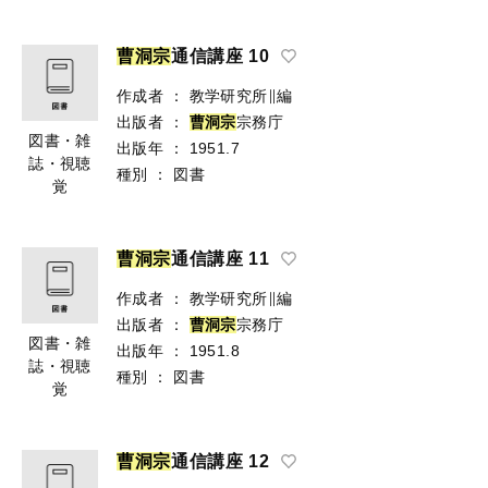
曹
洞
宗
通信講座 10
作成者
：
教学研究所∥編
出版者
：
曹
洞
宗
宗務庁
図書・雑
出版年
：
1951.7
誌・視聴
種別
：
図書
覚
曹
洞
宗
通信講座 11
作成者
：
教学研究所∥編
出版者
：
曹
洞
宗
宗務庁
図書・雑
出版年
：
1951.8
誌・視聴
種別
：
図書
覚
曹
洞
宗
通信講座 12