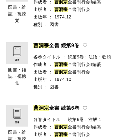
作成者
：
曹
洞
宗
全書刊行会‖編纂
図書・雑
出版者
：
曹
洞
宗
全書刊行会
誌・視聴
出版年
：
1974.12
覚
種別
：
図書
曹
洞
宗
全書 続第9巻
各巻タイトル
：
続第9巻：法語・歌頌
作成者
：
曹
洞
宗
全書刊行会‖編纂
図書・雑
出版者
：
曹
洞
宗
全書刊行会
誌・視聴
出版年
：
1974.10
覚
種別
：
図書
曹
洞
宗
全書 続第6巻
各巻タイトル
：
続第6巻：注解 1
作成者
：
曹
洞
宗
全書刊行会‖編纂
図書・雑
出版者
：
曹
洞
宗
全書刊行会
誌・視聴