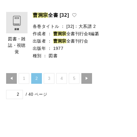
曹
洞
宗
全書 [32]
各巻タイトル
：
[32]：大系譜 2
作成者
：
曹
洞
宗
全書刊行会‖編纂
図書・雑
出版者
：
曹
洞
宗
全書刊行会
誌・視聴
出版年
：
1977
覚
種別
：
図書
1
2
3
4
5
/
40
ページ