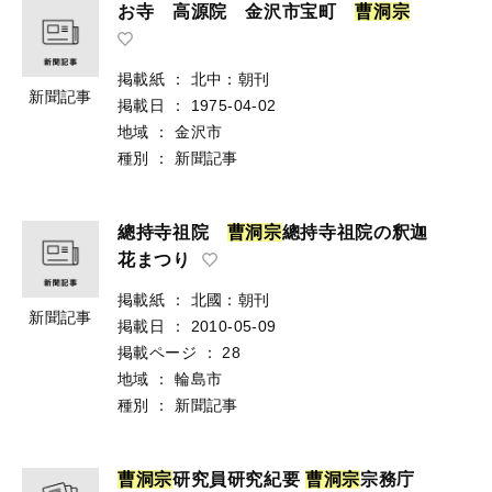
お寺 高源院 金沢市宝町
曹
洞
宗
掲載紙
：
北中：朝刊
新聞記事
掲載日
：
1975-04-02
地域
：
金沢市
種別
：
新聞記事
總持寺祖院
曹
洞
宗
總持寺祖院の釈迦
花まつり
掲載紙
：
北國：朝刊
新聞記事
掲載日
：
2010-05-09
掲載ページ
：
28
地域
：
輪島市
種別
：
新聞記事
曹
洞
宗
研究員研究紀要
曹
洞
宗
宗務庁