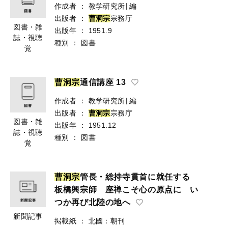
作成者
：
教学研究所∥編
出版者
：
曹
洞
宗
宗務庁
図書・雑
出版年
：
1951.9
誌・視聴
種別
：
図書
覚
曹
洞
宗
通信講座 13
作成者
：
教学研究所∥編
出版者
：
曹
洞
宗
宗務庁
図書・雑
出版年
：
1951.12
誌・視聴
種別
：
図書
覚
曹
洞
宗
管長・総持寺貫首に就任する
板橋興宗師 座禅こそ心の原点に い
つか再び北陸の地へ
新聞記事
掲載紙
：
北國：朝刊