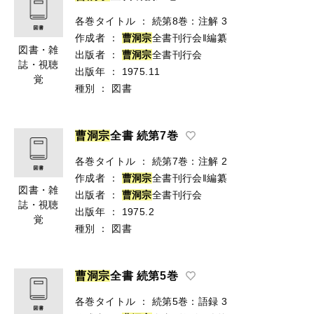
各巻タイトル
：
続第8巻：注解 3
作成者
：
曹
洞
宗
全書刊行会‖編纂
図書・雑
出版者
：
曹
洞
宗
全書刊行会
誌・視聴
出版年
：
1975.11
覚
種別
：
図書
曹
洞
宗
全書 続第7巻
各巻タイトル
：
続第7巻：注解 2
作成者
：
曹
洞
宗
全書刊行会‖編纂
図書・雑
出版者
：
曹
洞
宗
全書刊行会
誌・視聴
出版年
：
1975.2
覚
種別
：
図書
曹
洞
宗
全書 続第5巻
各巻タイトル
：
続第5巻：語録 3