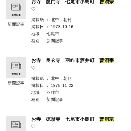
お寺 龍門寺 七尾市小島町
曹
洞
宗
掲載紙
：
北中：朝刊
新聞記事
掲載日
：
1973-10-16
地域
：
七尾市
種別
：
新聞記事
お寺 良玄寺 羽咋市酒井町
曹
洞
宗
掲載紙
：
北中：朝刊
新聞記事
掲載日
：
1975-11-22
地域
：
羽咋市
種別
：
新聞記事
お寺 徳翁寺 七尾市小島町
曹
洞
宗