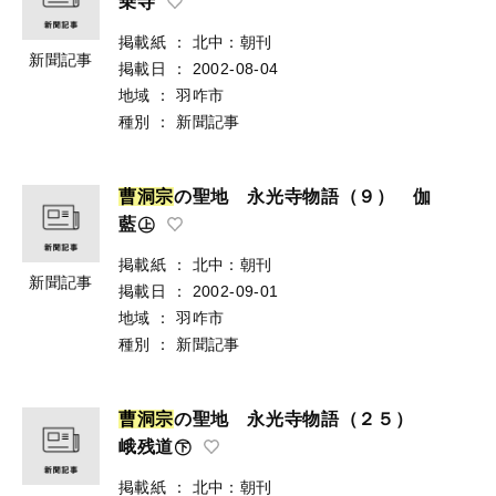
乗寺
掲載紙
：
北中：朝刊
新聞記事
掲載日
：
2002-08-04
地域
：
羽咋市
種別
：
新聞記事
曹
洞
宗
の聖地 永光寺物語（９） 伽
藍㊤
掲載紙
：
北中：朝刊
新聞記事
掲載日
：
2002-09-01
地域
：
羽咋市
種別
：
新聞記事
曹
洞
宗
の聖地 永光寺物語（２５）
峨残道㊦
掲載紙
：
北中：朝刊