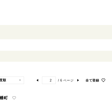
/
6
ページ
全て登録
津幡町