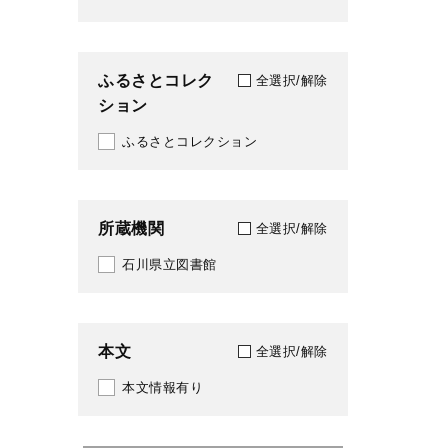
2018
2019
ふるさとコレク
全選択/解除
ション
2020
ふるさとコレクション
2021
2022
所蔵機関
2023
全選択/解除
石川県立図書館
2024
2025
本文
2026
全選択/解除
本文情報有り