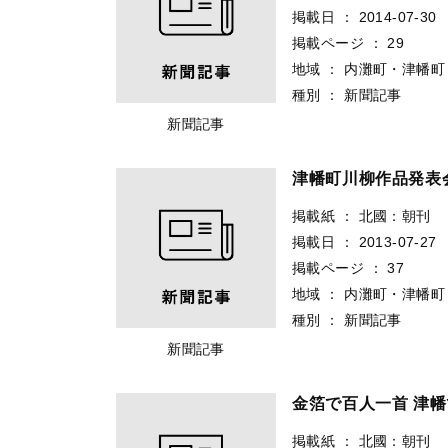
掲載日
：
2014-07-30
掲載ページ
：
29
地域
：
内灘町・津幡町
種別
：
新聞記事
新聞記事
津幡町川柳作品発表
掲載紙
：
北國：朝刊
掲載日
：
2013-07-27
掲載ページ
：
37
地域
：
内灘町・津幡町
種別
：
新聞記事
新聞記事
金箔で百人一首 津
掲載紙
：
北國：朝刊