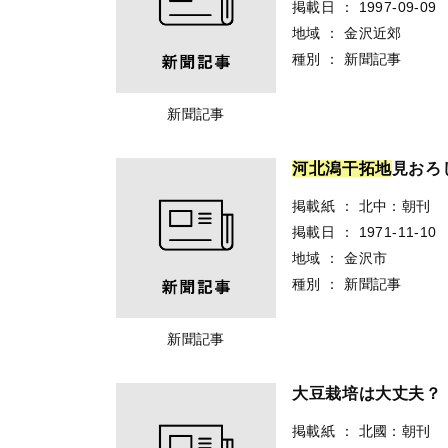
掲載日
：
1997-09-09
地域
：
金沢近郊
種別
：
新聞記事
新聞記事
河
北
潟
干
拓
地
見おろ
掲載紙
：
北中：朝刊
掲載日
：
1971-11-10
地域
：
金沢市
種別
：
新聞記事
新聞記事
大豆栽培は大丈夫
掲載紙
：
北國：朝刊