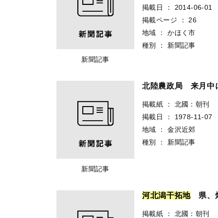
掲載日
：
2014-06-01
掲載ページ
：
26
地域
：
かほく市
種別
：
新聞記事
新聞記事
北陸農政局 来月
掲載紙
：
北國：朝刊
掲載日
：
1978-11-07
地域
：
金沢近郊
種別
：
新聞記事
新聞記事
河
北
潟
干
拓
地
県、畑
掲載紙
：
北國：朝刊