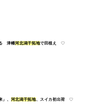
る 津幡
河
北
潟
干
拓
地
で田植え
来」、
河
北
潟
干
拓
地
、スイカ初出荷