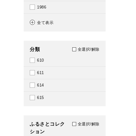
1986
1987
全て表示
1988
1989
分類
全選択/解除
1990
610
1991
611
1992
614
1993
615
1994
1995
ふるさとコレク
全選択/解除
ション
1996