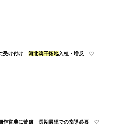
中に受け付け
河
北
潟
干
拓
地
入植・増反
作営農に苦慮 長期展望での指導必要