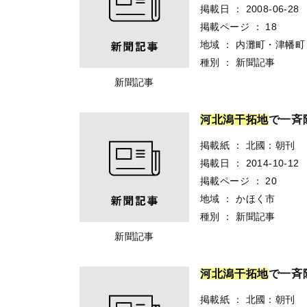
掲載日
：
2008-06-28
掲載ページ
：
18
地域
：
内灘町・津幡町
種別
：
新聞記事
新聞記事
河
北
潟
干
拓
地
で一斉
掲載紙
：
北國：朝刊
掲載日
：
2014-10-12
掲載ページ
：
20
地域
：
かほく市
種別
：
新聞記事
新聞記事
河
北
潟
干
拓
地
で一斉
掲載紙
：
北國：朝刊