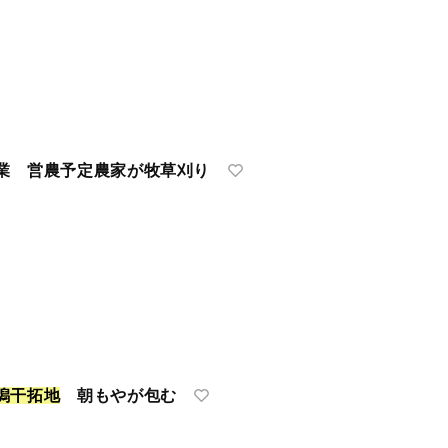
業 営農予定農家が牧草刈り
潟
干
拓
地
朝もやが包む