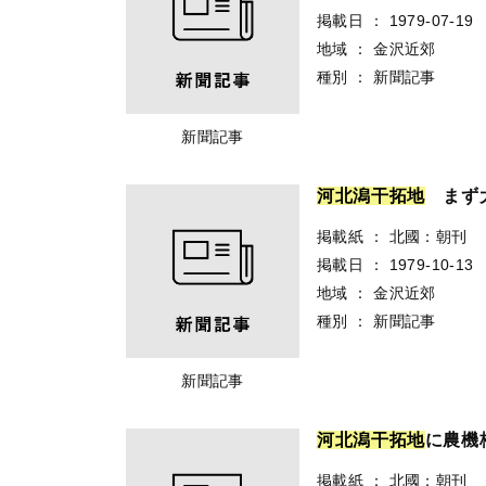
掲載日
：
1979-07-19
地域
：
金沢近郊
種別
：
新聞記事
新聞記事
河
北
潟
干
拓
地
まず大
掲載紙
：
北國：朝刊
掲載日
：
1979-10-13
地域
：
金沢近郊
種別
：
新聞記事
新聞記事
河
北
潟
干
拓
地
に農機
掲載紙
：
北國：朝刊