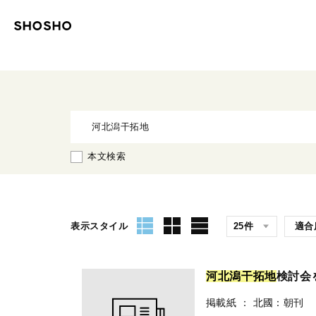
本文検索
表示スタイル
河
北
潟
干
拓
地
検討会
掲載紙
：
北國：朝刊