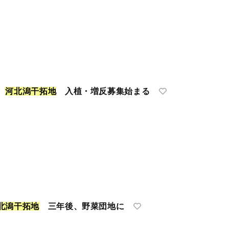
募
河
北
潟
干
拓
地
入植・増反募集始まる
北
潟
干
拓
地
三年後、野菜団地に