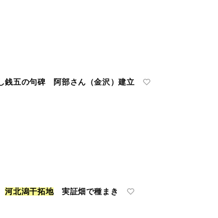
し銭五の句碑 阿部さん（金沢）建立
？
河
北
潟
干
拓
地
実証畑で種まき