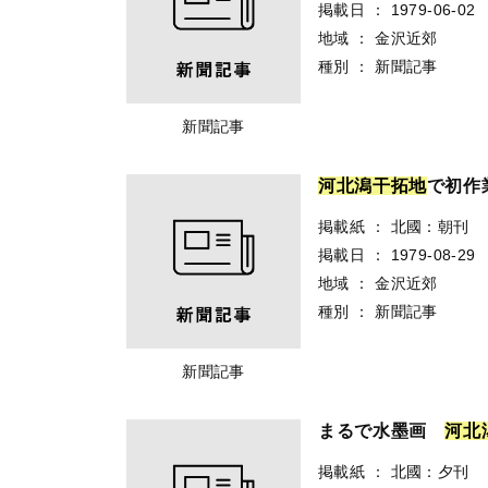
掲載日
：
1979-06-02
地域
：
金沢近郊
種別
：
新聞記事
新聞記事
河
北
潟
干
拓
地
で初作
掲載紙
：
北國：朝刊
掲載日
：
1979-08-29
地域
：
金沢近郊
種別
：
新聞記事
新聞記事
まるで水墨画
河
北
掲載紙
：
北國：夕刊