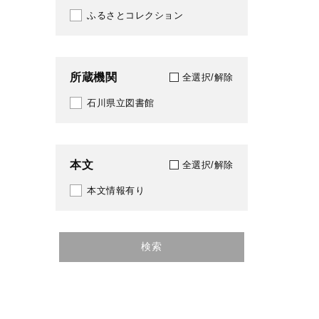
ふるさとコレクション
1997
1998
所蔵機関
1999
全選択/解除
石川県立図書館
2000
2001
本文
2002
全選択/解除
本文情報有り
2003
2005
検索
2006
2007
2008