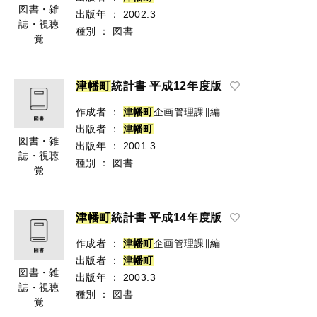
図書・雑
出版年
：
2002.3
誌・視聴
種別
：
図書
覚
津
幡
町
統計書 平成12年度版
作成者
：
津
幡
町
企画管理課∥編
出版者
：
津
幡
町
図書・雑
出版年
：
2001.3
誌・視聴
種別
：
図書
覚
津
幡
町
統計書 平成14年度版
作成者
：
津
幡
町
企画管理課∥編
出版者
：
津
幡
町
図書・雑
出版年
：
2003.3
誌・視聴
種別
：
図書
覚