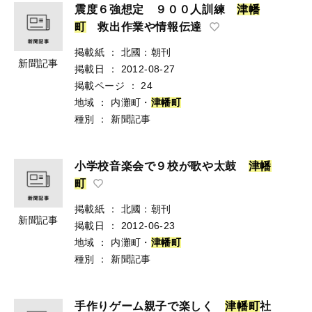
震度６強想定 ９００人訓練
津
幡
町
救出作業や情報伝達
掲載紙
：
北國：朝刊
新聞記事
掲載日
：
2012-08-27
掲載ページ
：
24
地域
：
内灘町・
津
幡
町
種別
：
新聞記事
小学校音楽会で９校が歌や太鼓
津
幡
町
掲載紙
：
北國：朝刊
新聞記事
掲載日
：
2012-06-23
地域
：
内灘町・
津
幡
町
種別
：
新聞記事
手作りゲーム親子で楽しく
津
幡
町
社