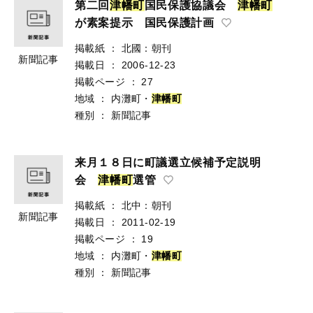
第二回
津
幡
町
国民保護協議会
津
幡
町
が素案提示 国民保護計画
掲載紙
：
北國：朝刊
新聞記事
掲載日
：
2006-12-23
掲載ページ
：
27
地域
：
内灘町・
津
幡
町
種別
：
新聞記事
来月１８日に町議選立候補予定説明
会
津
幡
町
選管
掲載紙
：
北中：朝刊
新聞記事
掲載日
：
2011-02-19
掲載ページ
：
19
地域
：
内灘町・
津
幡
町
種別
：
新聞記事