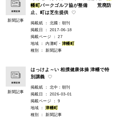
幡
町
パークゴルフ協が整備 荒廃防
止、町は芝生提供
新聞記事
掲載紙
：
北國：朝刊
掲載日
：
2017-06-18
掲載ページ
：
27
地域
：
内灘町・
津
幡
町
種別
：
新聞記事
はっけよ～い 相撲健康体操 津幡で特
別講義
掲載紙
：
北中：朝刊
新聞記事
掲載日
：
2026-03-01
掲載ページ
：
9
地域
：
津
幡
町
種別
：
新聞記事