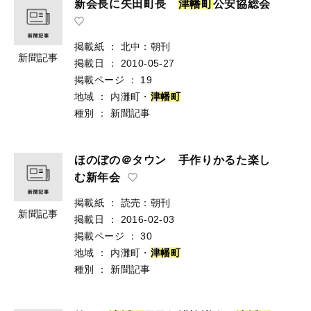
新会長に矢田町長
津
幡
町
公安協総会
掲載紙
：
北中：朝刊
新聞記事
掲載日
：
2010-05-27
掲載ページ
：
19
地域
：
内灘町・
津
幡
町
種別
：
新聞記事
ほのぼの＠タウン 手作りかるた楽し
む新年会
掲載紙
：
読売：朝刊
新聞記事
掲載日
：
2016-02-03
掲載ページ
：
30
地域
：
内灘町・
津
幡
町
種別
：
新聞記事