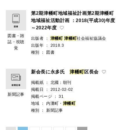
第2期津幡町地域福祉計画第2期津幡町
地域福祉活動計画 ：2018(平成30)年度
～2022年度
図書・雑
出版者
：
津
幡
町
津
幡
町
社会福祉協議会
誌・視聴
出版年
：
2018.3
覚
種別
：
図書
新会長に永多氏
津
幡
町
区長会
掲載紙
：
北國：朝刊
掲載日
：
2012-02-02
新聞記事
掲載ページ
：
31
地域
：
内灘町・
津
幡
町
種別
：
新聞記事