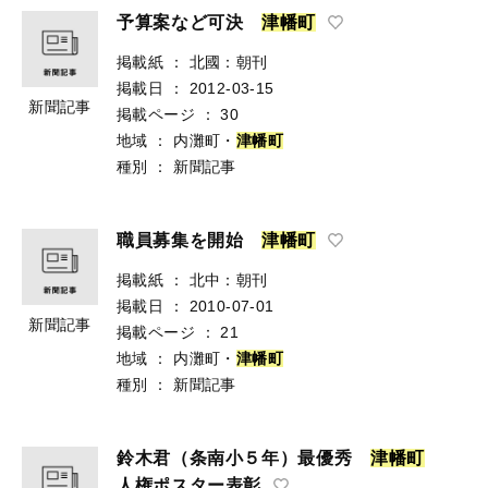
予算案など可決
津
幡
町
掲載紙
：
北國：朝刊
掲載日
：
2012-03-15
新聞記事
掲載ページ
：
30
地域
：
内灘町・
津
幡
町
種別
：
新聞記事
職員募集を開始
津
幡
町
掲載紙
：
北中：朝刊
掲載日
：
2010-07-01
新聞記事
掲載ページ
：
21
地域
：
内灘町・
津
幡
町
種別
：
新聞記事
鈴木君（条南小５年）最優秀
津
幡
町
人権ポスター表彰