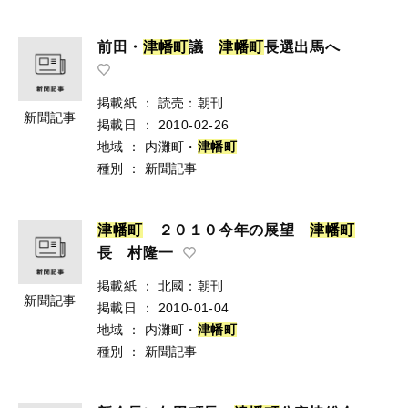
前田・
津
幡
町
議
津
幡
町
長選出馬へ
掲載紙
：
読売：朝刊
新聞記事
掲載日
：
2010-02-26
地域
：
内灘町・
津
幡
町
種別
：
新聞記事
津
幡
町
２０１０今年の展望
津
幡
町
長 村隆一
掲載紙
：
北國：朝刊
新聞記事
掲載日
：
2010-01-04
地域
：
内灘町・
津
幡
町
種別
：
新聞記事