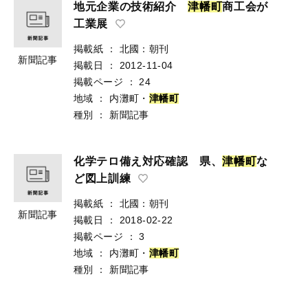
地元企業の技術紹介
津
幡
町
商工会が
工業展
掲載紙
：
北國：朝刊
新聞記事
掲載日
：
2012-11-04
掲載ページ
：
24
地域
：
内灘町・
津
幡
町
種別
：
新聞記事
化学テロ備え対応確認 県、
津
幡
町
な
ど図上訓練
掲載紙
：
北國：朝刊
新聞記事
掲載日
：
2018-02-22
掲載ページ
：
3
地域
：
内灘町・
津
幡
町
種別
：
新聞記事