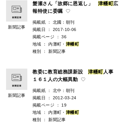
蟹瀬さん「故郷に恩返し」
津
幡
町
広
報特使に委嘱
掲載紙
：
北國：朝刊
新聞記事
掲載日
：
2017-10-06
掲載ページ
：
36
地域
：
内灘町・
津
幡
町
種別
：
新聞記事
教委に教育総務課新設
津
幡
町
人事
１６１人の大幅異動
掲載紙
：
北中：朝刊
新聞記事
掲載日
：
2012-03-24
掲載ページ
：
19
地域
：
内灘町・
津
幡
町
種別
：
新聞記事