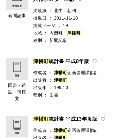
掲載紙
：
北中：朝刊
新聞記事
掲載日
：
2011-11-18
掲載ページ
：
19
地域
：
内灘町・
津
幡
町
種別
：
新聞記事
津
幡
町
統計書 平成8年版
作成者
：
津
幡
町
企画管理課∥編
出版者
：
津
幡
町
図書・雑
出版年
：
1997.3
誌・視聴
種別
：
図書
覚
津
幡
町
統計書 平成13年度版
作成者
：
津
幡
町
企画管理課∥編
出版者
：
津
幡
町