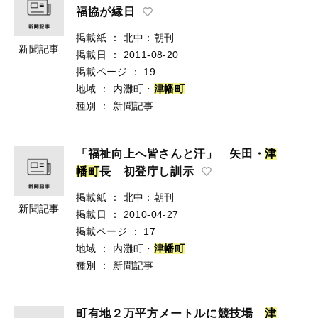
福協が縁日
掲載紙
：
北中：朝刊
新聞記事
掲載日
：
2011-08-20
掲載ページ
：
19
地域
：
内灘町・
津
幡
町
種別
：
新聞記事
「福祉向上へ皆さんと汗」 矢田・
津
幡
町
長 初登庁し訓示
掲載紙
：
北中：朝刊
新聞記事
掲載日
：
2010-04-27
掲載ページ
：
17
地域
：
内灘町・
津
幡
町
種別
：
新聞記事
町有地２万平方メートルに競技場
津