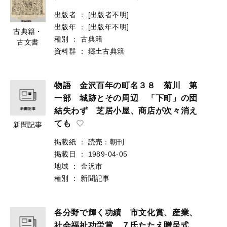
出版者
：
[出版者不明]
出版年
：
[出版年不明]
古典籍・
種別
：
古典籍
古文書
資料群
：
郷土古典籍
物語 金沢百年の町名３８ 菊川 第
一部 城跡とその周辺 「下町」の団
結失わず 芝居小屋、商店が次々消え
ても
新聞記事
掲載紙
：
読売：朝刊
掲載日
：
1989-04-05
地域
：
金沢市
種別
：
新聞記事
各分野で輝く功績 市文化賞、産業、
社会福祉功労賞 ７氏たたえ贈呈式