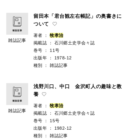
留田本「君台観左右帳記」の奥書きに
ついて
著者
：
牧
孝
治
雑誌記事
掲載誌
：
石川郷土史学会々誌
巻号
：
11号
出版年
：
1978-12
種別
：
雑誌記事
浅野川口、中口 金沢町人の趣味と教
養
著者
：
牧
孝
治
雑誌記事
掲載誌
：
石川郷土史学会々誌
巻号
：
15号
出版年
：
1982-12
種別
：
雑誌記事