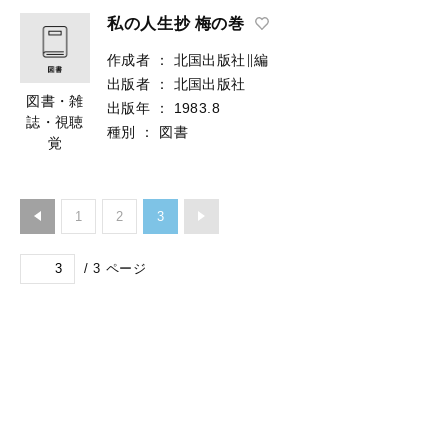
私の人生抄 梅の巻
作成者
：
北国出版社∥編
出版者
：
北国出版社
図書・雑
出版年
：
1983.8
誌・視聴
種別
：
図書
覚
1
2
3
/
3
ページ