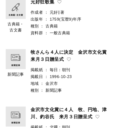
元好狂歌集
作成者
：
元好∥著
出版年
：
1759(宝暦9)年序
古典籍・
種別
：
古典籍
古文書
資料群
：
一般古典籍
牧さんら４人に決定 金沢市文化賞
来月３日贈呈式
掲載紙
：
毎日：朝刊
新聞記事
掲載日
：
1996-10-23
地域
：
金沢市
種別
：
新聞記事
金沢市文化賞に４人 牧、円地、津
川、釣谷氏 来月３日贈呈式
掲載紙
：
北國：朝刊