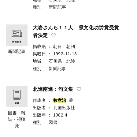
種別
：
新聞記事
大岩さんら１１人 県文化功労賞受賞
者決定
掲載紙
：
朝日：朝刊
新聞記事
掲載日
：
1992-11-13
地域
：
石川県・北陸
種別
：
新聞記事
北進南進：句文集
作成者
：
牧
孝
治
∥著
出版者
：
北国出版社
図書・雑
出版年
：
1982.4
誌・視聴
種別
：
図書
覚