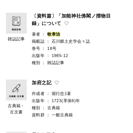
〔資料篇〕「加能神社佛閣ノ摺物目
録」について
著者
：
牧
孝
治
雑誌記事
掲載誌
：
石川郷土史学会々誌
巻号
：
18号
出版年
：
1985-12
種別
：
雑誌記事
加府之記
作成者
：
堀行忠∥著
出版年
：
1723(享保8)年
古典籍・
種別
：
古典籍
古文書
資料群
：
一般古典籍