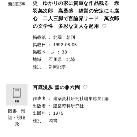
史 ゆかりの家に貴重な作品残る 赤
新聞記事
羽萬次郎 高桑盛 経営の安定にも腐
心 二人三脚で言論界リード 萬次郎
の文学性 多彩な文人を起用
掲載紙
：
北國：朝刊
掲載日
：
1992-08-05
掲載ページ
：
38
地域
：
石川県・北陸
種別
：
新聞記事
百庭漫歩 雪の兼六園
作成者
：
建築資料研究社編集総局∥編
出版者
：
建築資料研究社
図書・雑
出版年
：
1975
誌・視聴
種別
：
図書
覚