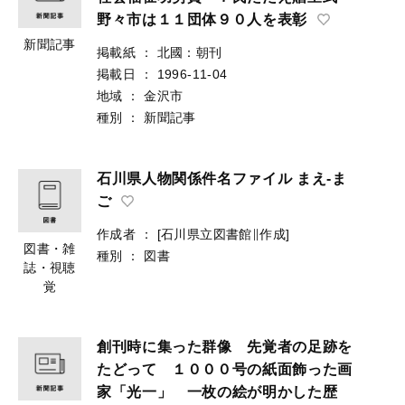
野々市は１１団体９０人を表彰
新聞記事
掲載紙
：
北國：朝刊
掲載日
：
1996-11-04
地域
：
金沢市
種別
：
新聞記事
石川県人物関係件名ファイル まえ-ま
ご
作成者
：
[石川県立図書館∥作成]
図書・雑
種別
：
図書
誌・視聴
覚
創刊時に集った群像 先覚者の足跡を
たどって １０００号の紙面飾った画
家「光一」 一枚の絵が明かした歴