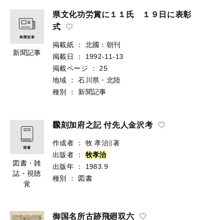
県文化功労賞に１１氏 １９日に表彰
式
掲載紙
：
北國：朝刊
新聞記事
掲載日
：
1992-11-13
掲載ページ
：
25
地域
：
石川県・北陸
種別
：
新聞記事
飜刻加府之記 付先人金沢考
作成者
：
牧 孝治∥著
出版者
：
牧
孝
治
図書・雑
出版年
：
1983.9
誌・視聴
種別
：
図書
覚
御国名所古跡飛廻双六