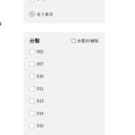
1705
全て表示
編
1708
1715
分類
全選択/解除
1718
002
1739
007
1740
010
1744
011
1749
013
1753
014
1758
015
1762