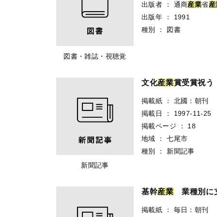
出版者
：
通商
産
業
省
産
出版年
：
1991
種別
：
図書
図書・雑誌・視聴覚
文化
産
業
賞受賞祝う
掲載紙
：
北國：朝刊
掲載日
：
1997-11-25
掲載ページ
：
18
地域
：
七尾市
種別
：
新聞記事
新聞記事
基幹
産
業
業種別に
掲載紙
：
毎日：朝刊