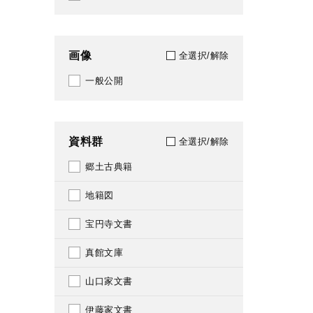
1794
028
1799
029
画像
全選択/解除
1800
031
一般公開
1801
033
1802
039
資料群
全選択/解除
1805
040
郷土古典籍
1807
041
地籍図
1808
049
宝円寺文書
1809
050
真館文庫
1810
051
山口家文書
1811
059
伊藤家文書