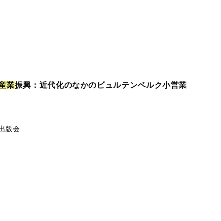
産
業
振興：近代化のなかのビュルテンベルク小営業
出版会