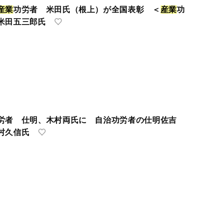
産
業
功労者 米田氏（根上）が全国表彰 ＜
産
業
功
米田五三郎氏
労者 仕明、木村両氏に 自治功労者の仕明佐吉
村久信氏