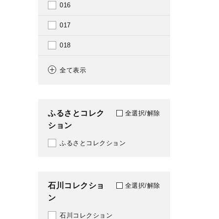
016
1763
017
1765
018
1771
019
全て表示
1779
020
1781
021
ふるさとコレク
全選択/解除
1784
ション
022
1785
ふるさとコレクション
023
1786
024
1788
石川コレクショ
025
全選択/解除
ン
1789
027
石川コレクション