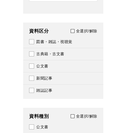
資料区分
全選択/解除
図書・雑誌・視聴覚
古典籍・古文書
公文書
新聞記事
雑誌記事
資料種別
全選択/解除
公文書