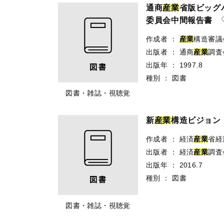
通商
産
業
省版ビッグ
委員会中間報告書
作成者
：
産業
構造審議
出版者
：
通商
産
業
調査
出版年
：
1997.8
種別
：
図書
図書・雑誌・視聴覚
新
産
業
構造ビジョン
作成者
：
経済
産
業
省経
出版者
：
経済
産
業
調査
出版年
：
2016.7
種別
：
図書
図書・雑誌・視聴覚