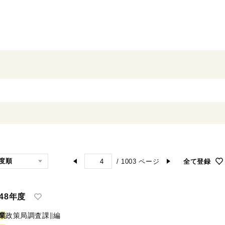
/
1003
ページ
全て登録
48年度
業
政策局調査課∥編