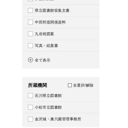
1814
060
県立図書館収集文書
1815
061
中田邦造関係資料
1816
068
九谷焼図案
1820
069
写真・絵葉書
1822
070
金沢市街地写真
1823
全て表示
071
1831
080
1833
所蔵機関
全選択/解除
081
1835
石川県立図書館
100
1836
小松市立図書館
104
1838
金沢城・兼六園管理事務所
108