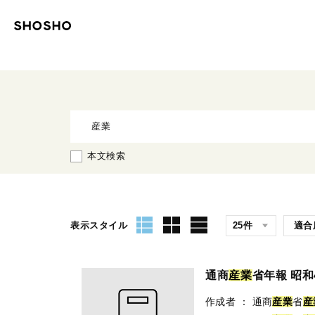
本文検索
表示スタイル
通商
産
業
省年報 昭和
作成者
：
通商
産
業
省
産