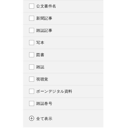
公文書件名
新聞記事
雑誌記事
写本
図書
雑誌
視聴覚
ボーンデジタル資料
雑誌巻号
古文書
全て表示
絵図