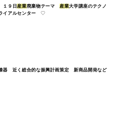
 １９日
産
業
廃棄物テーマ
産
業
大学講座のテクノ
ライアルセンター
漆器 近く総合的な振興計画策定 新商品開発など