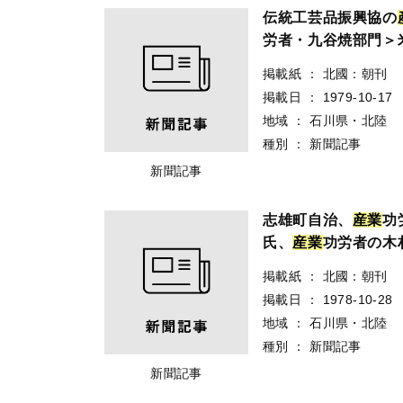
伝統工芸品振興協の
労者・九谷焼部門＞
掲載紙
：
北國：朝刊
掲載日
：
1979-10-17
地域
：
石川県・北陸
種別
：
新聞記事
新聞記事
志雄町自治、
産
業
功
氏、
産
業
功労者の木
掲載紙
：
北國：朝刊
掲載日
：
1978-10-28
地域
：
石川県・北陸
種別
：
新聞記事
新聞記事