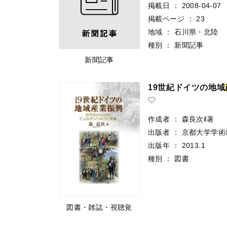
掲載日
：
2008-04-07
掲載ページ
：
23
地域
：
石川県・北陸
種別
：
新聞記事
新聞記事
19世紀ドイツの地域
作成者
：
森良次‖著
出版者
：
京都大学学術
出版年
：
2013.1
種別
：
図書
図書・雑誌・視聴覚