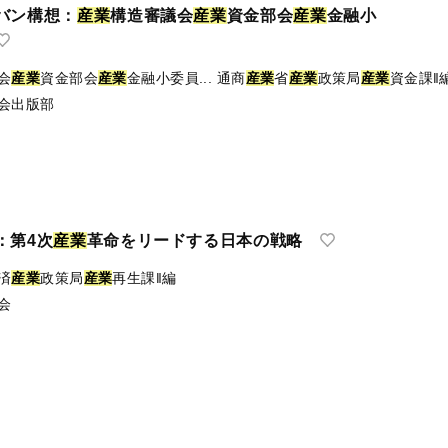
バン構想：
産
業
構造審議会
産
業
資金部会
産
業
金融小
会
産業
資金部会
産業
金融小委員...
通商
産
業
省
産
業
政策局
産
業
資金課‖
会出版部
：第4次
産
業
革命をリードする日本の戦略
済
産
業
政策局
産
業
再生課‖編
会