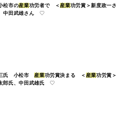
小松市の
産
業
功労者で ＜
産
業
功労賞＞新度政一さ
、中田武雄さん
の三氏 小松市
産
業
功労賞決まる ＜
産
業
功労賞＞
太郎氏、中田武雄氏