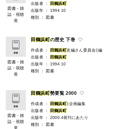
出版者
：
田
鶴
浜
町
図書・雑
出版年
：
1994.10
誌・視聴
種別
：
図書
覚
田
鶴
浜
町
の歴史 下巻
作成者
：
田
鶴
浜
町
史編さん委員会∥編
出版者
：
田
鶴
浜
町
図書・雑
出版年
：
1994.10
誌・視聴
種別
：
図書
覚
田
鶴
浜
町
勢要覧 2000
作成者
：
田
鶴
浜
町
∥企画編集
出版者
：
田
鶴
浜
町
図書・雑
出版年
：
2000.4発刊にあたり
誌・視聴
種別
：
図書
覚