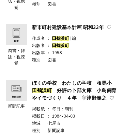
誌・視聴
種別
：
図書
覚
新市町村建設基本計画 昭和33年
作成者
：
田
鶴
浜
町
∥編
出版者
：
田
鶴
浜
町
図書・雑
出版年
：
1958
誌・視聴
種別
：
図書
覚
ぼくの学校 わたしの学校 相馬小
田
鶴
浜
町
好評の卜部文庫 小鳥飼育
やイモづくり ４年 宇津野義之
新聞記事
掲載紙
：
毎日：朝刊
掲載日
：
1984-04-03
地域
：
七尾市
種別
：
新聞記事