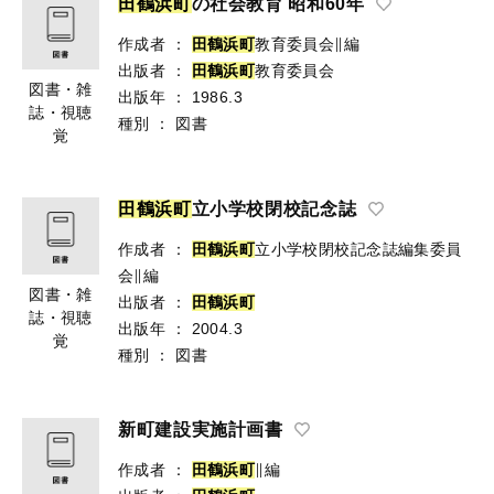
田
鶴
浜
町
の社会教育 昭和60年
作成者
：
田
鶴
浜
町
教育委員会∥編
出版者
：
田
鶴
浜
町
教育委員会
図書・雑
出版年
：
1986.3
誌・視聴
種別
：
図書
覚
田
鶴
浜
町
立小学校閉校記念誌
作成者
：
田
鶴
浜
町
立小学校閉校記念誌編集委員
会∥編
図書・雑
出版者
：
田
鶴
浜
町
誌・視聴
出版年
：
2004.3
覚
種別
：
図書
新町建設実施計画書
作成者
：
田
鶴
浜
町
∥編