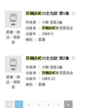
田
鶴
浜
町
の文化財 第1集
作成者
：
小柳 房延∥編
出版者
：
田
鶴
浜
町
教育委員会
図書・雑
出版年
：
1968.3
誌・視聴
種別
：
図書
覚
田
鶴
浜
町
の文化財 第2集
作成者
：
小柳 房延∥編
出版者
：
田
鶴
浜
町
教育委員会
図書・雑
出版年
：
1969.12
誌・視聴
種別
：
図書
覚
1
2
3
4
5