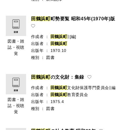
田
鶴
浜
町
町勢要覧 昭和45年(1970年)版
作成者
：
田
鶴
浜
町
∥[編]
図書・雑
出版者
：
田
鶴
浜
町
誌・視聴
出版年
：
1970.10
覚
種別
：
図書
田
鶴
浜
町
の文化財：集録
作成者
：
田
鶴
浜
町
文化財保護専門委員会∥編
出版者
：
田
鶴
浜
町
教育委員会
図書・雑
出版年
：
1975.4
誌・視聴
種別
：
図書
覚