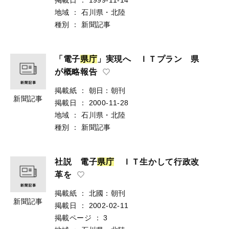
地域
：
石川県・北陸
種別
：
新聞記事
「電子
県
庁
」実現へ ＩＴプラン 県
が概略報告
掲載紙
：
朝日：朝刊
新聞記事
掲載日
：
2000-11-28
地域
：
石川県・北陸
種別
：
新聞記事
社説 電子
県
庁
ＩＴ生かして行政改
革を
掲載紙
：
北國：朝刊
新聞記事
掲載日
：
2002-02-11
掲載ページ
：
3