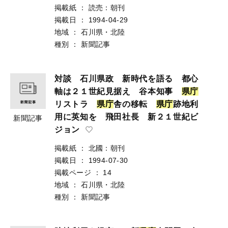
掲載紙
：
読売：朝刊
掲載日
：
1994-04-29
地域
：
石川県・北陸
種別
：
新聞記事
対談 石川県政 新時代を語る 都心
軸は２１世紀見据え 谷本知事
県
庁
リストラ
県
庁
舎の移転
県
庁
跡地利
用に英知を 飛田社長 新２１世紀ビ
新聞記事
ジョン
掲載紙
：
北國：朝刊
掲載日
：
1994-07-30
掲載ページ
：
14
地域
：
石川県・北陸
種別
：
新聞記事