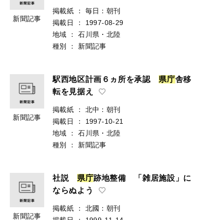
掲載紙
：
毎日：朝刊
新聞記事
掲載日
：
1997-08-29
地域
：
石川県・北陸
種別
：
新聞記事
駅西地区計画６ヵ所を承認
県
庁
舎移
転を見据え
掲載紙
：
北中：朝刊
新聞記事
掲載日
：
1997-10-21
地域
：
石川県・北陸
種別
：
新聞記事
社説
県
庁
跡地整備 「雑居施設」に
ならぬよう
掲載紙
：
北國：朝刊
新聞記事
掲載日
：
1999-11-14