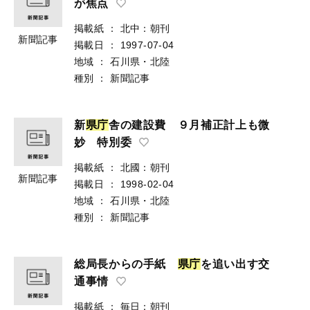
が焦点
掲載紙
：
北中：朝刊
新聞記事
掲載日
：
1997-07-04
地域
：
石川県・北陸
種別
：
新聞記事
新
県
庁
舎の建設費 ９月補正計上も微
妙 特別委
掲載紙
：
北國：朝刊
新聞記事
掲載日
：
1998-02-04
地域
：
石川県・北陸
種別
：
新聞記事
総局長からの手紙
県
庁
を追い出す交
通事情
掲載紙
：
毎日：朝刊