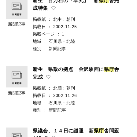
新生 百万石の「本丸」 新
県
庁
舎完
成特集
掲載紙
：
北中：朝刊
新聞記事
掲載日
：
2002-11-25
掲載ページ
：
1
地域
：
石川県・北陸
種別
：
新聞記事
新生 県政の拠点 金沢駅西に
県
庁
舎
完成
掲載紙
：
北國：朝刊
新聞記事
掲載日
：
2002-11-26
地域
：
石川県・北陸
種別
：
新聞記事
県議会、１４日に議運 新
県
庁
舎問題