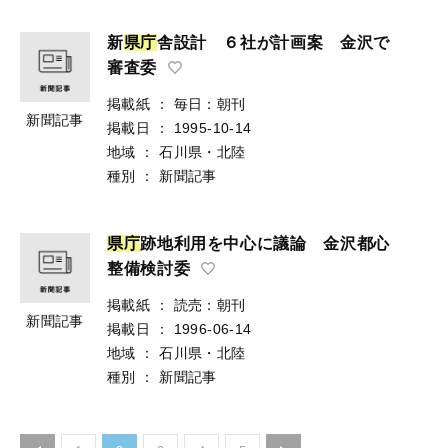
新
県
庁
舎設計 ６社が計画案 金沢で
審査委
掲載紙
：
毎日：朝刊
新聞記事
掲載日
：
1995-10-14
地域
：
石川県・北陸
種別
：
新聞記事
県
庁
跡地利用を中心に議論 金沢都心
整備検討委
掲載紙
：
読売：朝刊
新聞記事
掲載日
：
1996-06-14
地域
：
石川県・北陸
種別
：
新聞記事