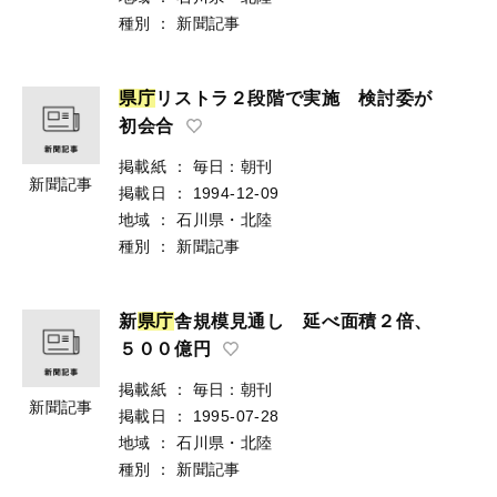
種別
：
新聞記事
県
庁
リストラ２段階で実施 検討委が
初会合
掲載紙
：
毎日：朝刊
新聞記事
掲載日
：
1994-12-09
地域
：
石川県・北陸
種別
：
新聞記事
新
県
庁
舎規模見通し 延べ面積２倍、
５００億円
掲載紙
：
毎日：朝刊
新聞記事
掲載日
：
1995-07-28
地域
：
石川県・北陸
種別
：
新聞記事