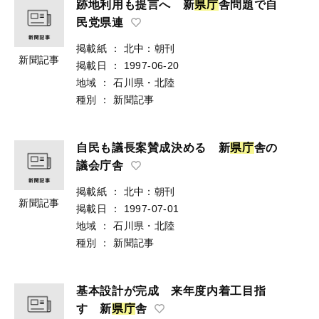
跡地利用も提言へ 新
県
庁
舎問題で自
民党県連
掲載紙
：
北中：朝刊
新聞記事
掲載日
：
1997-06-20
地域
：
石川県・北陸
種別
：
新聞記事
自民も議長案賛成決める 新
県
庁
舎の
議会庁舎
掲載紙
：
北中：朝刊
新聞記事
掲載日
：
1997-07-01
地域
：
石川県・北陸
種別
：
新聞記事
基本設計が完成 来年度内着工目指
す 新
県
庁
舎