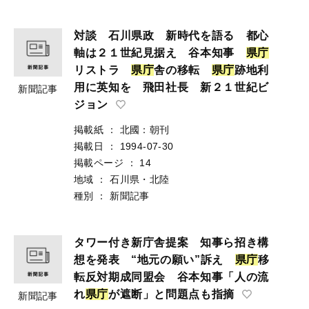
対談 石川県政 新時代を語る 都心
軸は２１世紀見据え 谷本知事
県
庁
リストラ
県
庁
舎の移転
県
庁
跡地利
用に英知を 飛田社長 新２１世紀ビ
新聞記事
ジョン
掲載紙
：
北國：朝刊
掲載日
：
1994-07-30
掲載ページ
：
14
地域
：
石川県・北陸
種別
：
新聞記事
タワー付き新庁舎提案 知事ら招き構
想を発表 “地元の願い”訴え
県
庁
移
転反対期成同盟会 谷本知事「人の流
れ
県
庁
が遮断」と問題点も指摘
新聞記事