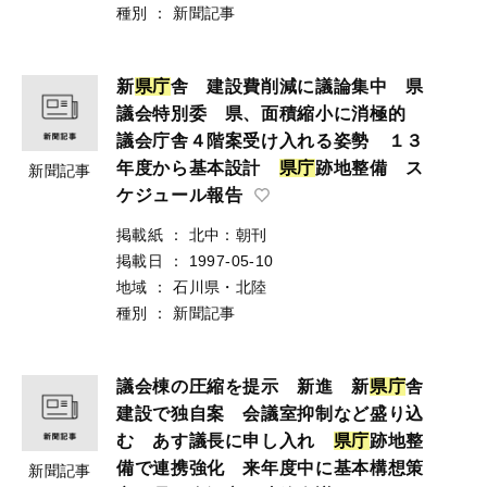
種別
：
新聞記事
新
県
庁
舎 建設費削減に議論集中 県
議会特別委 県、面積縮小に消極的
議会庁舎４階案受け入れる姿勢 １３
年度から基本設計
県
庁
跡地整備 ス
新聞記事
ケジュール報告
掲載紙
：
北中：朝刊
掲載日
：
1997-05-10
地域
：
石川県・北陸
種別
：
新聞記事
議会棟の圧縮を提示 新進 新
県
庁
舎
建設で独自案 会議室抑制など盛り込
む あす議長に申し入れ
県
庁
跡地整
備で連携強化 来年度中に基本構想策
新聞記事