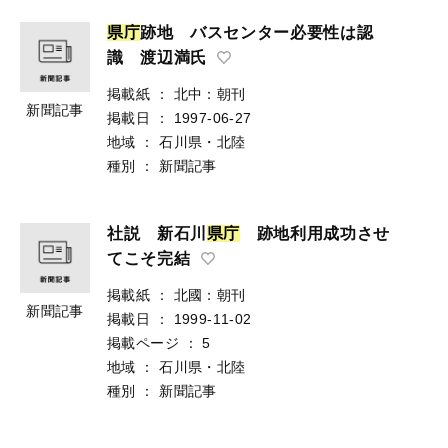
県
庁
跡地 バスセンター必要性は認
識 渡辺満氏
掲載紙
：
北中：朝刊
新聞記事
掲載日
：
1997-06-27
地域
：
石川県・北陸
種別
：
新聞記事
社説 新石川
県
庁
跡地利用成功させ
てこそ完結
掲載紙
：
北國：朝刊
新聞記事
掲載日
：
1999-11-02
掲載ページ
：
5
地域
：
石川県・北陸
種別
：
新聞記事