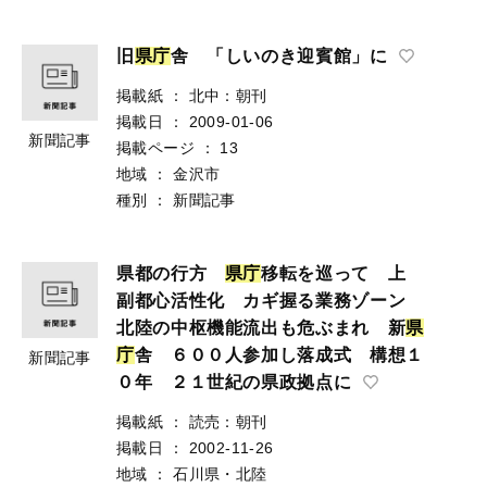
旧
県
庁
舎 「しいのき迎賓館」に
掲載紙
：
北中：朝刊
掲載日
：
2009-01-06
新聞記事
掲載ページ
：
13
地域
：
金沢市
種別
：
新聞記事
県都の行方
県
庁
移転を巡って 上
副都心活性化 カギ握る業務ゾーン
北陸の中枢機能流出も危ぶまれ 新
県
庁
舎 ６００人参加し落成式 構想１
新聞記事
０年 ２１世紀の県政拠点に
掲載紙
：
読売：朝刊
掲載日
：
2002-11-26
地域
：
石川県・北陸