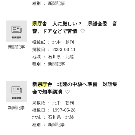
種別
：
新聞記事
県
庁
舎 人に厳しい？ 県議会委 音
響、ドアなどで苦情
掲載紙
：
北中：朝刊
新聞記事
掲載日
：
2003-03-11
地域
：
石川県・北陸
種別
：
新聞記事
新
県
庁
舎 北陸の中核へ準備 対話集
会で知事講演
掲載紙
：
北中：朝刊
新聞記事
掲載日
：
1997-05-28
地域
：
石川県・北陸
種別
：
新聞記事