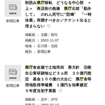
秒読み
県
庁
移転 どうなる中心部 ＜
上＞ 商店街の焦燥
県
庁
出前「勘弁
して」 のれん死守に“悲鳴” 「一時
休業」再開すべきか／テナント出ると
新聞記事
埋まらない
掲載紙
：
北國：朝刊
掲載日
：
2002-11-07
地域
：
石川県・北陸
種別
：
新聞記事
県
庁
舎改築で土地売却 県方針 旧衛
生公害研跡地など３ヵ所 ２０億円想
定 基金１００億の大台に
県
庁
舎等
用地取得準備費 １億円を知事裁定
新聞記事
５年度当初予算案
掲載紙
：
北中：夕刊
掲載日
：
1993-02-12