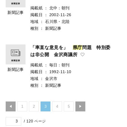
掲載紙
：
北中：朝刊
新聞記事
掲載日
：
2002-11-26
地域
：
石川県・北陸
種別
：
新聞記事
「率直な意見を」
県
庁
問題 特別委
は非公開 金沢商議所
掲載紙
：
毎日：朝刊
新聞記事
掲載日
：
1992-11-10
地域
：
金沢市
種別
：
新聞記事
1
2
3
4
5
/
120
ページ