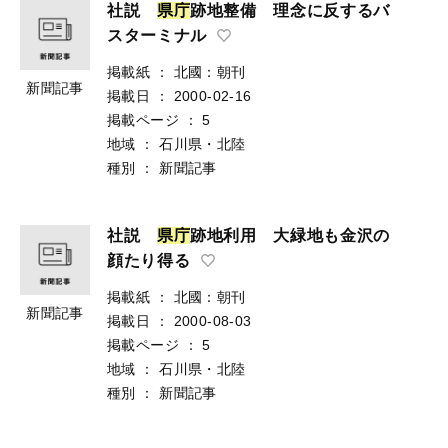
社説
県
庁
跡地整備 理念に反するバ
スターミナル
掲載紙
：
北國：朝刊
新聞記事
掲載日
：
2000-02-16
掲載ページ
：
5
地域
：
石川県・北陸
種別
：
新聞記事
社説
県
庁
跡地利用 大緑地も金沢の
顔たり得る
掲載紙
：
北國：朝刊
新聞記事
掲載日
：
2000-08-03
掲載ページ
：
5
地域
：
石川県・北陸
種別
：
新聞記事