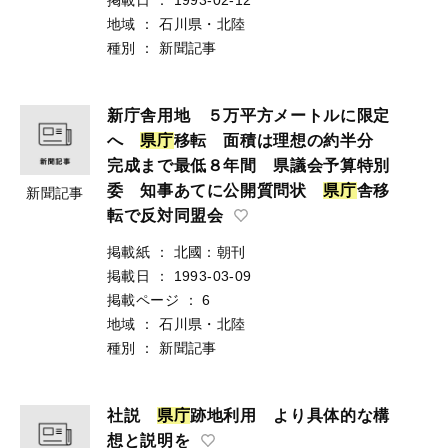
地域
：
石川県・北陸
種別
：
新聞記事
新庁舎用地 ５万平方メートルに限定
へ
県
庁
移転 面積は理想の約半分
完成まで最低８年間 県議会予算特別
委 知事あてに公開質問状
県
庁
舎移
新聞記事
転で反対同盟会
掲載紙
：
北國：朝刊
掲載日
：
1993-03-09
掲載ページ
：
6
地域
：
石川県・北陸
種別
：
新聞記事
社説
県
庁
跡地利用 より具体的な構
想と説明を