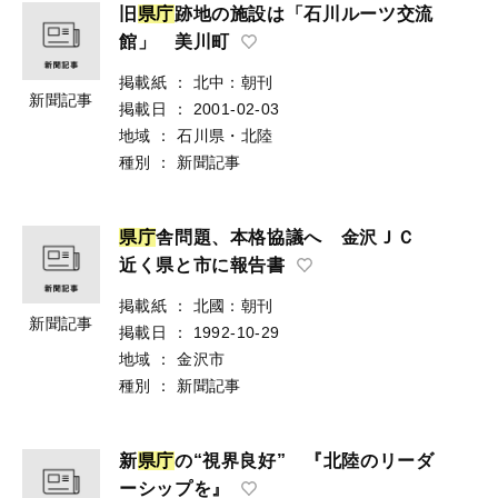
旧
県
庁
跡地の施設は「石川ルーツ交流
館」 美川町
掲載紙
：
北中：朝刊
新聞記事
掲載日
：
2001-02-03
地域
：
石川県・北陸
種別
：
新聞記事
県
庁
舎問題、本格協議へ 金沢ＪＣ
近く県と市に報告書
掲載紙
：
北國：朝刊
新聞記事
掲載日
：
1992-10-29
地域
：
金沢市
種別
：
新聞記事
新
県
庁
の“視界良好” 『北陸のリーダ
ーシップを』