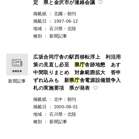
定 県と金沢市が連絡会議
掲載紙
：
北國：朝刊
掲載日
：
1997-06-12
地域
：
石川県・北陸
種別
：
新聞記事
広坂合同庁舎の駅西移転浮上 利活用
策の見直し必至
県
庁
舎跡地懇 あす
中間取りまとめ 対象範囲拡大 答申
ずれ込みも 新
県
庁
舎電源設備競争入
新聞記事
札の実施要項 県が発表
掲載紙
：
北中：朝刊
掲載日
：
2000-08-01
地域
：
石川県・北陸
種別
：
新聞記事