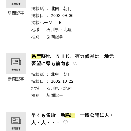
掲載紙
：
北國：朝刊
新聞記事
掲載日
：
2002-09-06
掲載ページ
：
5
地域
：
石川県・北陸
種別
：
新聞記事
県
庁
跡地 ＮＨＫ、有力候補に 地元
要望に県も前向き
掲載紙
：
北中：朝刊
新聞記事
掲載日
：
2002-10-22
地域
：
石川県・北陸
種別
：
新聞記事
早くも名所 新
県
庁
一般公開に人・
人・人・・・