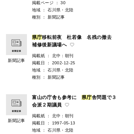
掲載ページ
：
30
地域
：
石川県・北陸
種別
：
新聞記事
県
庁
移転前夜 杜若像 名残の撤去
補修後新議場へ
掲載紙
：
北中：朝刊
新聞記事
掲載日
：
2002-12-25
地域
：
石川県・北陸
種別
：
新聞記事
富山の庁舎も参考に
県
庁
舎問題で３
会派２期議員
掲載紙
：
北中：朝刊
新聞記事
掲載日
：
1997-05-13
地域
：
石川県・北陸