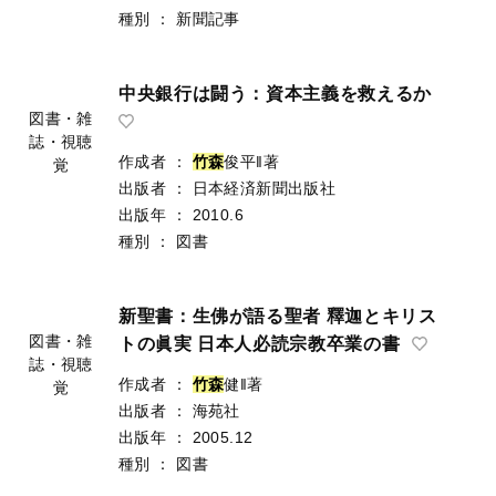
種別
：
新聞記事
中央銀行は闘う：資本主義を救えるか
図書・雑
誌・視聴
作成者
：
竹
森
俊平‖著
覚
出版者
：
日本経済新聞出版社
出版年
：
2010.6
種別
：
図書
新聖書：生佛が語る聖者 釋迦とキリス
図書・雑
トの眞実 日本人必読宗教卒業の書
誌・視聴
作成者
：
竹
森
健‖著
覚
出版者
：
海苑社
出版年
：
2005.12
種別
：
図書