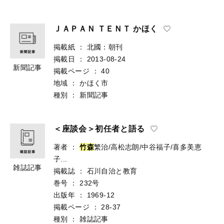
ＪＡＰＡＮ ＴＥＮＴ かほく
掲載紙
：
北國：朝刊
掲載日
：
2013-08-24
新聞記事
掲載ページ
：
40
地域
：
かほく市
種別
：
新聞記事
＜座談会＞初任者と語る
著者
：
竹森
繁治/高松志朗/中谷福子/喜多美恵
子...
雑誌記事
掲載誌
：
石川自治と教育
巻号
：
232号
出版年
：
1969-12
掲載ページ
：
28-37
種別
：
雑誌記事