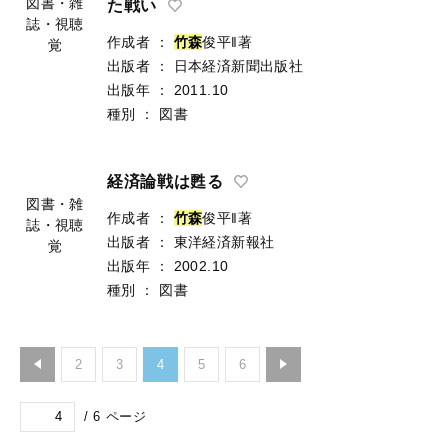
図書・雑
た戦い
誌・視聴
作成者
：
竹
森
俊平‖著
覚
出版者
：
日本経済新聞出版社
出版年
：
2011.10
種別
：
図書
経済論戦は甦る
図書・雑
作成者
：
竹
森
俊平‖著
誌・視聴
出版者
：
東洋経済新報社
覚
出版年
：
2002.10
種別
：
図書
2
3
4
5
6
/
6
ページ