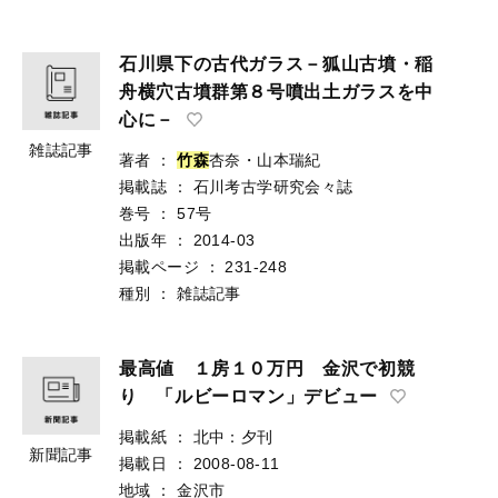
石川県下の古代ガラス－狐山古墳・稲
舟横穴古墳群第８号噴出土ガラスを中
心に－
雑誌記事
著者
：
竹
森
杏奈・山本瑞紀
掲載誌
：
石川考古学研究会々誌
巻号
：
57号
出版年
：
2014-03
掲載ページ
：
231-248
種別
：
雑誌記事
最高値 １房１０万円 金沢で初競
り 「ルビーロマン」デビュー
掲載紙
：
北中：夕刊
新聞記事
掲載日
：
2008-08-11
地域
：
金沢市