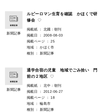
ルビーロマン生育を確認 かほくで研
修会
掲載紙
：
北國：朝刊
新聞記事
掲載日
：
2008-08-03
掲載ページ
：
25
地域
：
かほく市
種別
：
新聞記事
通学合宿の児童 地域でごみ拾い 門
前の２地区
掲載紙
：
北中：朝刊
新聞記事
掲載日
：
2012-06-27
掲載ページ
：
18
地域
：
輪島市
種別
：
新聞記事