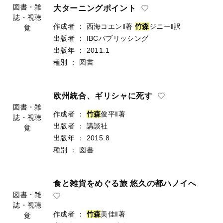
図書・雑
大ターニングポイント
誌・視聴
作成者
：
西海コエン‖著
竹
森
ジニー‖訳
覚
出版者
：
IBCパブリッシング
出版年
：
2011.1
種別
：
図書
欧州統合、ギリシャに死す
図書・雑
作成者
：
竹
森
俊平‖著
誌・視聴
出版者
：
講談社
覚
出版年
：
2015.8
種別
：
図書
食と雑貨をめぐる旅 悠久の都ハノイへ
図書・雑
誌・視聴
作成者
：
竹
森
美佳‖著
覚