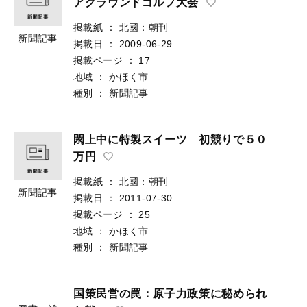
アグラウンドゴルフ大会
掲載紙
：
北國：朝刊
新聞記事
掲載日
：
2009-06-29
掲載ページ
：
17
地域
：
かほく市
種別
：
新聞記事
閖上中に特製スイーツ 初競りで５０
万円
掲載紙
：
北國：朝刊
新聞記事
掲載日
：
2011-07-30
掲載ページ
：
25
地域
：
かほく市
種別
：
新聞記事
国策民営の罠：原子力政策に秘められ