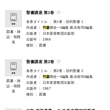
聖書講座 第1巻
各巻タイトル
：
第1巻：旧約聖書 1
作成者
：
竹
森
満佐一‖編集
船水衛司‖編集
図書・雑
出版者
：
日本基督教団出版部
誌・視聴
出版年
：
1966
覚
種別
：
図書
聖書講座 第2巻
各巻タイトル
：
第2巻：旧約聖書 2
作成者
：
竹
森
満佐一‖編集
船水衛司‖編集
図書・雑
出版者
：
日本基督教団出版部
誌・視聴
出版年
：
1967
覚
種別
：
図書