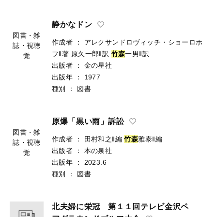
静かなドン
図書・雑
作成者
：
アレクサンドロヴィッチ・ショーロホ
誌・視聴
フ‖著
原久一郎‖訳
竹
森
一男‖訳
覚
出版者
：
金の星社
出版年
：
1977
種別
：
図書
原爆「黒い雨」訴訟
図書・雑
作成者
：
田村和之‖編
竹
森
雅泰‖編
誌・視聴
出版者
：
本の泉社
覚
出版年
：
2023.6
種別
：
図書
北夫婦に栄冠 第１１回テレビ金沢ペ