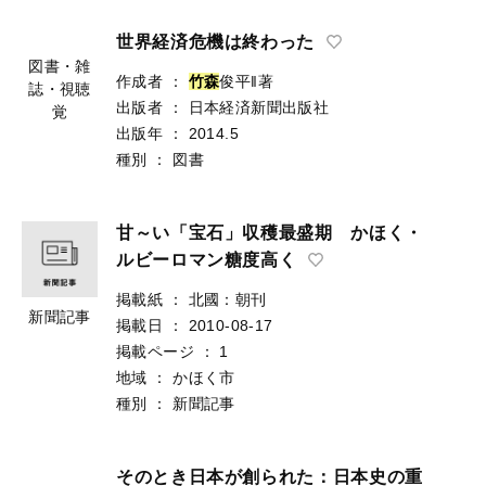
世界経済危機は終わった
図書・雑
作成者
：
竹
森
俊平‖著
誌・視聴
出版者
：
日本経済新聞出版社
覚
出版年
：
2014.5
種別
：
図書
甘～い「宝石」収穫最盛期 かほく・
ルビーロマン糖度高く
掲載紙
：
北國：朝刊
新聞記事
掲載日
：
2010-08-17
掲載ページ
：
1
地域
：
かほく市
種別
：
新聞記事
そのとき日本が創られた：日本史の重