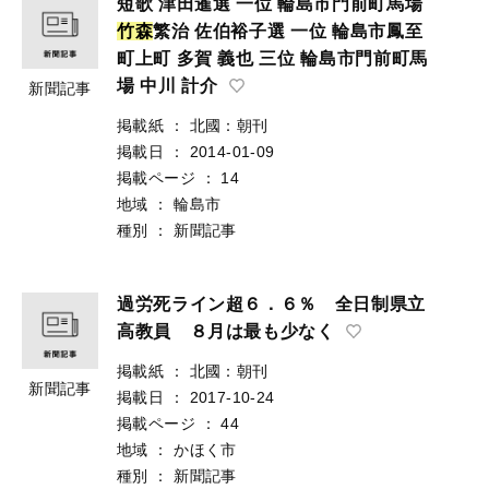
短歌 津田暹選 一位 輪島市門前町馬場
竹
森
繁治 佐伯裕子選 一位 輪島市鳳至
町上町 多賀 義也 三位 輪島市門前町馬
場 中川 計介
新聞記事
掲載紙
：
北國：朝刊
掲載日
：
2014-01-09
掲載ページ
：
14
地域
：
輪島市
種別
：
新聞記事
過労死ライン超６．６％ 全日制県立
高教員 ８月は最も少なく
掲載紙
：
北國：朝刊
新聞記事
掲載日
：
2017-10-24
掲載ページ
：
44
地域
：
かほく市
種別
：
新聞記事