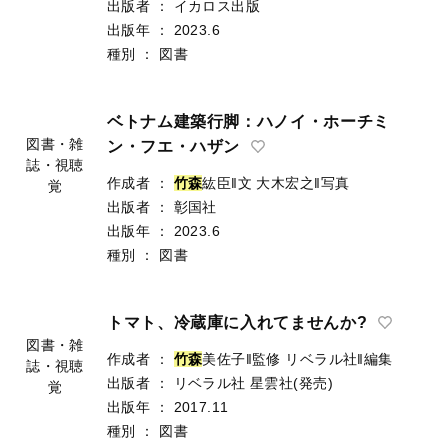
出版者
：
イカロス出版
出版年
：
2023.6
種別
：
図書
ベトナム建築行脚：ハノイ・ホーチミ
図書・雑
ン・フエ・ハザン
誌・視聴
作成者
：
竹
森
紘臣‖文
大木宏之‖写真
覚
出版者
：
彰国社
出版年
：
2023.6
種別
：
図書
トマト、冷蔵庫に入れてませんか?
図書・雑
作成者
：
竹
森
美佐子‖監修
リベラル社‖編集
誌・視聴
出版者
：
リベラル社
星雲社(発売)
覚
出版年
：
2017.11
種別
：
図書