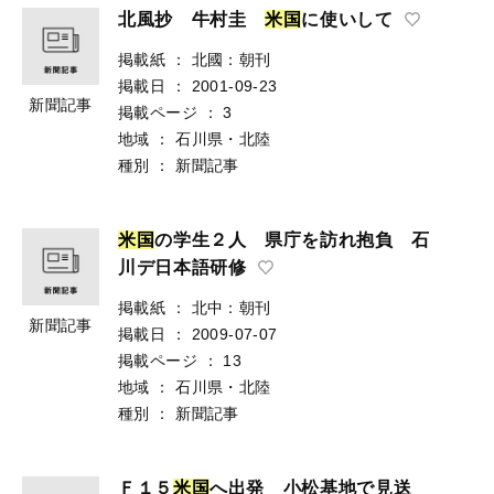
北風抄 牛村圭
米
国
に使いして
掲載紙
：
北國：朝刊
掲載日
：
2001-09-23
新聞記事
掲載ページ
：
3
地域
：
石川県・北陸
種別
：
新聞記事
米
国
の学生２人 県庁を訪れ抱負 石
川デ日本語研修
掲載紙
：
北中：朝刊
新聞記事
掲載日
：
2009-07-07
掲載ページ
：
13
地域
：
石川県・北陸
種別
：
新聞記事
Ｆ１５
米
国
へ出発 小松基地で見送