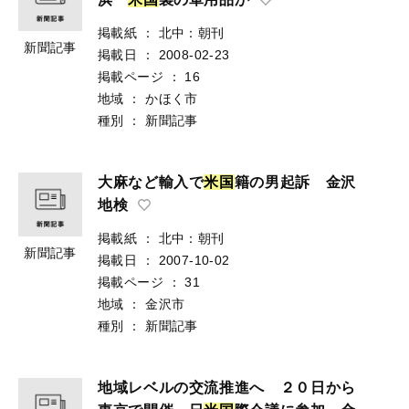
掲載紙
：
北中：朝刊
新聞記事
掲載日
：
2008-02-23
掲載ページ
：
16
地域
：
かほく市
種別
：
新聞記事
大麻など輸入で
米
国
籍の男起訴 金沢
地検
掲載紙
：
北中：朝刊
新聞記事
掲載日
：
2007-10-02
掲載ページ
：
31
地域
：
金沢市
種別
：
新聞記事
地域レベルの交流推進へ ２０日から