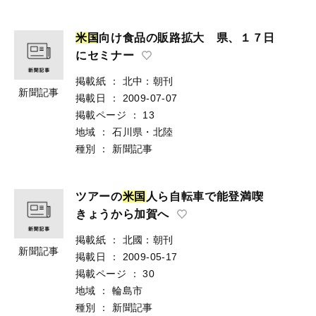
米
国
向け食品の販路拡大 県、１７日
にセミナー
掲載紙
：
北中：朝刊
新聞記事
掲載日
：
2009-07-07
掲載ページ
：
13
地域
：
石川県・北陸
種別
：
新聞記事
ツアーの
米
国
人ら自転車で能登満喫
きょうから加賀へ
掲載紙
：
北國：朝刊
新聞記事
掲載日
：
2009-05-17
掲載ページ
：
30
地域
：
輪島市
種別
：
新聞記事