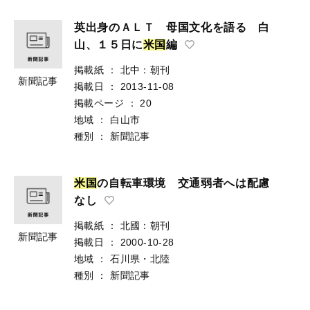
英出身のＡＬＴ 母国文化を語る 白
山、１５日に
米
国
編
掲載紙
：
北中：朝刊
新聞記事
掲載日
：
2013-11-08
掲載ページ
：
20
地域
：
白山市
種別
：
新聞記事
米
国
の自転車環境 交通弱者へは配慮
なし
掲載紙
：
北國：朝刊
新聞記事
掲載日
：
2000-10-28
地域
：
石川県・北陸
種別
：
新聞記事