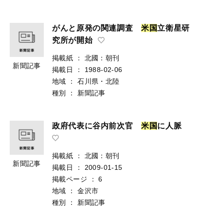
がんと原発の関連調査
米
国
立衛星研
究所が開始
掲載紙
：
北國：朝刊
新聞記事
掲載日
：
1988-02-06
地域
：
石川県・北陸
種別
：
新聞記事
政府代表に谷内前次官
米
国
に人脈
掲載紙
：
北國：朝刊
新聞記事
掲載日
：
2009-01-15
掲載ページ
：
6
地域
：
金沢市
種別
：
新聞記事