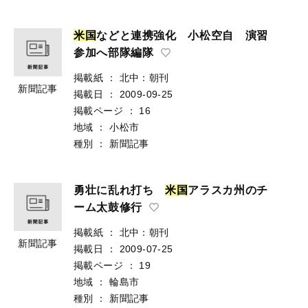
米
国
などと連携強化 小松空自 演習
参加へ部隊編隊
掲載紙
：
北中：朝刊
新聞記事
掲載日
：
2009-09-25
掲載ページ
：
16
地域
：
小松市
種別
：
新聞記事
勇壮に乱れ打ち
米
国
アラスカ州のチ
ーム太鼓修行
掲載紙
：
北中：朝刊
新聞記事
掲載日
：
2009-07-25
掲載ページ
：
19
地域
：
輪島市
種別
：
新聞記事