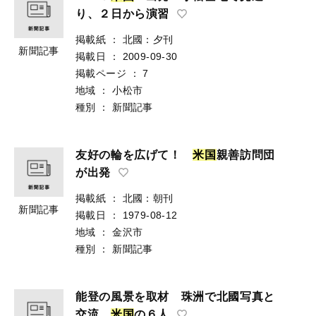
り、２日から演習
掲載紙
：
北國：夕刊
新聞記事
掲載日
：
2009-09-30
掲載ページ
：
7
地域
：
小松市
種別
：
新聞記事
友好の輪を広げて！
米
国
親善訪問団
が出発
掲載紙
：
北國：朝刊
新聞記事
掲載日
：
1979-08-12
地域
：
金沢市
種別
：
新聞記事
能登の風景を取材 珠洲で北國写真と
交流
米
国
の６人