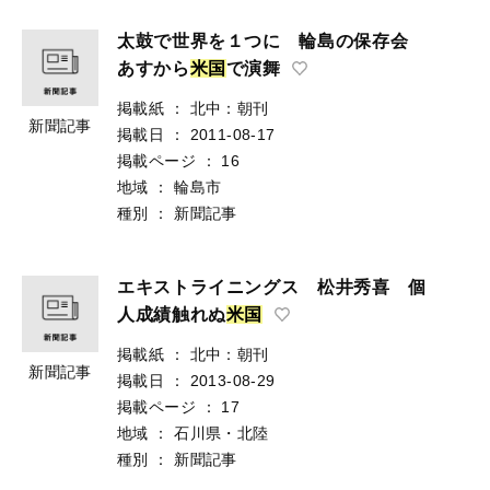
太鼓で世界を１つに 輪島の保存会
あすから
米
国
で演舞
掲載紙
：
北中：朝刊
新聞記事
掲載日
：
2011-08-17
掲載ページ
：
16
地域
：
輪島市
種別
：
新聞記事
エキストライニングス 松井秀喜 個
人成績触れぬ
米
国
掲載紙
：
北中：朝刊
新聞記事
掲載日
：
2013-08-29
掲載ページ
：
17
地域
：
石川県・北陸
種別
：
新聞記事