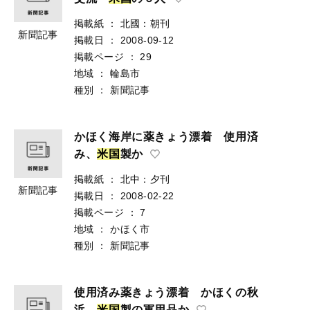
掲載紙
：
北國：朝刊
新聞記事
掲載日
：
2008-09-12
掲載ページ
：
29
地域
：
輪島市
種別
：
新聞記事
かほく海岸に薬きょう漂着 使用済
み、
米
国
製か
掲載紙
：
北中：夕刊
新聞記事
掲載日
：
2008-02-22
掲載ページ
：
7
地域
：
かほく市
種別
：
新聞記事
使用済み薬きょう漂着 かほくの秋
浜
米
国
製の軍用品か