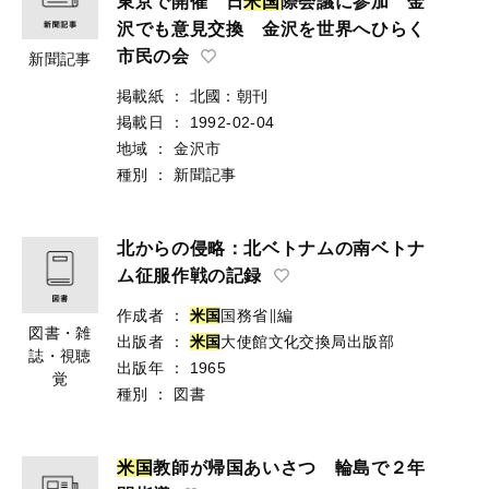
東京で開催 日
米
国
際会議に参加 金
沢でも意見交換 金沢を世界へひらく
市民の会
新聞記事
掲載紙
：
北國：朝刊
掲載日
：
1992-02-04
地域
：
金沢市
種別
：
新聞記事
北からの侵略：北ベトナムの南ベトナ
ム征服作戦の記録
作成者
：
米
国
国務省∥編
図書・雑
出版者
：
米
国
大使館文化交換局出版部
誌・視聴
出版年
：
1965
覚
種別
：
図書
米
国
教師が帰国あいさつ 輪島で２年