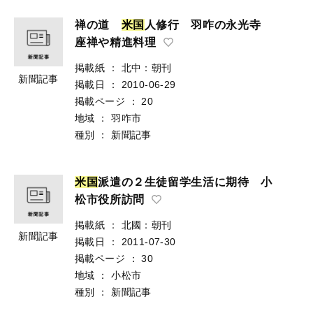
禅の道
米
国
人修行 羽咋の永光寺
座禅や精進料理
掲載紙
：
北中：朝刊
新聞記事
掲載日
：
2010-06-29
掲載ページ
：
20
地域
：
羽咋市
種別
：
新聞記事
米
国
派遣の２生徒留学生活に期待 小
松市役所訪問
掲載紙
：
北國：朝刊
新聞記事
掲載日
：
2011-07-30
掲載ページ
：
30
地域
：
小松市
種別
：
新聞記事