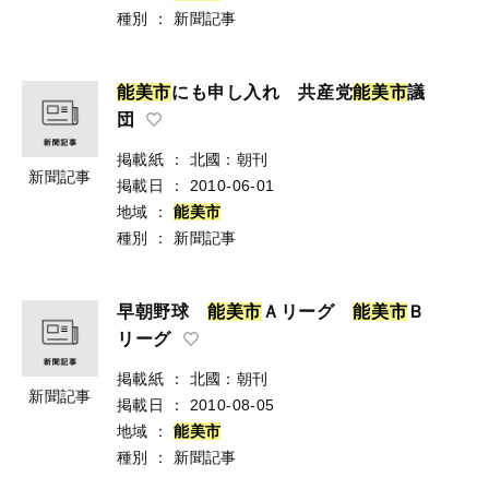
種別
：
新聞記事
能
美
市
にも申し入れ 共産党
能
美
市
議
団
掲載紙
：
北國：朝刊
新聞記事
掲載日
：
2010-06-01
地域
：
能
美
市
種別
：
新聞記事
早朝野球
能
美
市
Ａリーグ
能
美
市
Ｂ
リーグ
掲載紙
：
北國：朝刊
新聞記事
掲載日
：
2010-08-05
地域
：
能
美
市
種別
：
新聞記事