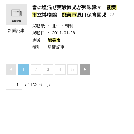
雪に塩混ぜ実験園児が興味津々
能
美
市
立博物館
能
美
市
辰口保育園児
掲載紙
：
北中：朝刊
新聞記事
掲載日
：
2011-01-28
地域
：
能
美
市
種別
：
新聞記事
1
2
3
4
5
/
1152
ページ