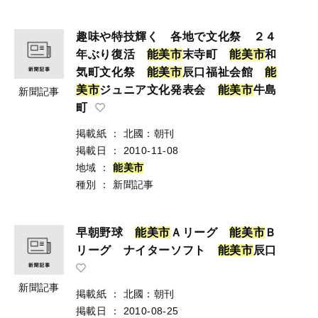
趣味や特技輝く 各地で文化祭 ２４
年ぶり復活
能
美
市
末寺町
能
美
市
和
気町文化祭
能
美
市
辰口福祉会館
能
美
市
ジュニア文化発表会
能
美
市
牛島
新聞記事
町
掲載紙
：
北國：朝刊
掲載日
：
2010-11-08
地域
：
能
美
市
種別
：
新聞記事
早朝野球
能
美
市
Ａリーグ
能
美
市
Ｂ
リーグ ナイターソフト
能
美
市
辰口
新聞記事
掲載紙
：
北國：朝刊
掲載日
：
2010-08-25