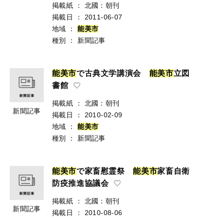
掲載紙
：
北國：朝刊
掲載日
：
2011-06-07
地域
：
能
美
市
種別
：
新聞記事
能
美
市
で古典文学講演会
能
美
市
立図
書館
掲載紙
：
北國：朝刊
新聞記事
掲載日
：
2010-02-09
地域
：
能
美
市
種別
：
新聞記事
能
美
市
で家畜慰霊祭
能
美
市
家畜自衛
防疫推進協議会
掲載紙
：
北國：朝刊
新聞記事
掲載日
：
2010-08-06