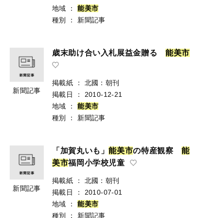
地域
：
能
美
市
種別
：
新聞記事
歳末助け合い入札展益金贈る
能
美
市
掲載紙
：
北國：朝刊
新聞記事
掲載日
：
2010-12-21
地域
：
能
美
市
種別
：
新聞記事
「加賀丸いも」
能
美
市
の特産観察
能
美
市
福岡小学校児童
掲載紙
：
北國：朝刊
新聞記事
掲載日
：
2010-07-01
地域
：
能
美
市
種別
：
新聞記事