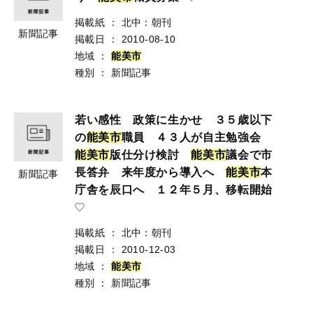
掲載紙
：
北中：朝刊
新聞記事
掲載日
：
2010-08-10
地域
：
能
美
市
種別
：
新聞記事
若い感性 政策に生かせ ３５歳以下
の
能
美
市
職員 ４３人が自主勉強会
能
美
市
版仕分け検討
能
美
市
議会で市
長答弁 来年度から導入へ
能
美
市
本
新聞記事
庁舎を辰口へ １２年５月、移転開始
掲載紙
：
北中：朝刊
掲載日
：
2010-12-03
地域
：
能
美
市
種別
：
新聞記事