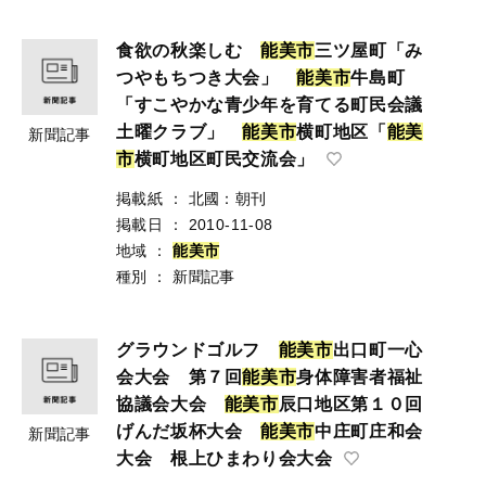
食欲の秋楽しむ
能
美
市
三ツ屋町「み
つやもちつき大会」
能
美
市
牛島町
「すこやかな青少年を育てる町民会議
土曜クラブ」
能
美
市
横町地区「
能
美
新聞記事
市
横町地区町民交流会」
掲載紙
：
北國：朝刊
掲載日
：
2010-11-08
地域
：
能
美
市
種別
：
新聞記事
グラウンドゴルフ
能
美
市
出口町一心
会大会 第７回
能
美
市
身体障害者福祉
協議会大会
能
美
市
辰口地区第１０回
げんだ坂杯大会
能
美
市
中庄町庄和会
新聞記事
大会 根上ひまわり会大会