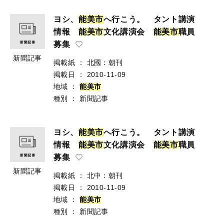
ヨシ、
能
美
市
へ行こう。 タント講演
情報
能
美
市
文化講演会
能
美
市
職員
募集
新聞記事
掲載紙
：
北國：朝刊
掲載日
：
2010-11-09
地域
：
能
美
市
種別
：
新聞記事
ヨシ、
能
美
市
へ行こう。 タント講演
情報
能
美
市
文化講演会
能
美
市
職員
募集
新聞記事
掲載紙
：
北中：朝刊
掲載日
：
2010-11-09
地域
：
能
美
市
種別
：
新聞記事