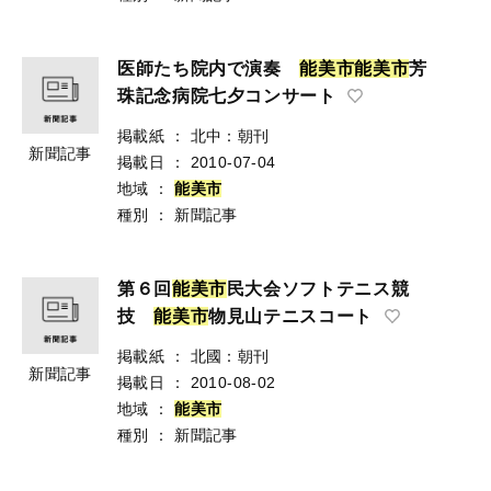
医師たち院内で演奏
能
美
市
能
美
市
芳
珠記念病院七夕コンサート
掲載紙
：
北中：朝刊
新聞記事
掲載日
：
2010-07-04
地域
：
能
美
市
種別
：
新聞記事
第６回
能
美
市
民大会ソフトテニス競
技
能
美
市
物見山テニスコート
掲載紙
：
北國：朝刊
新聞記事
掲載日
：
2010-08-02
地域
：
能
美
市
種別
：
新聞記事