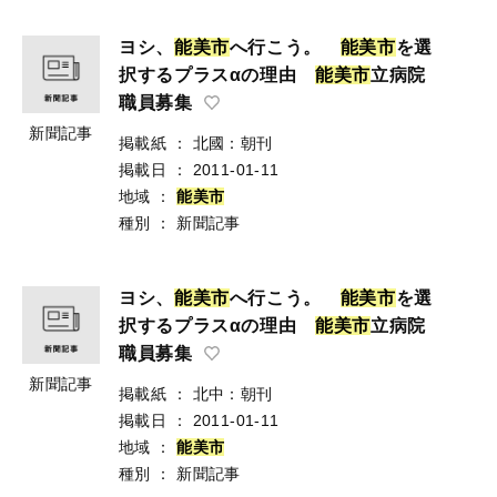
ヨシ、
能
美
市
へ行こう。
能
美
市
を選
択するプラスαの理由
能
美
市
立病院
職員募集
新聞記事
掲載紙
：
北國：朝刊
掲載日
：
2011-01-11
地域
：
能
美
市
種別
：
新聞記事
ヨシ、
能
美
市
へ行こう。
能
美
市
を選
択するプラスαの理由
能
美
市
立病院
職員募集
新聞記事
掲載紙
：
北中：朝刊
掲載日
：
2011-01-11
地域
：
能
美
市
種別
：
新聞記事