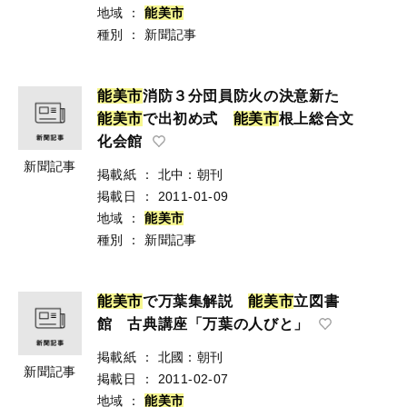
地域
：
能
美
市
種別
：
新聞記事
能
美
市
消防３分団員防火の決意新た
能
美
市
で出初め式
能
美
市
根上総合文
化会館
新聞記事
掲載紙
：
北中：朝刊
掲載日
：
2011-01-09
地域
：
能
美
市
種別
：
新聞記事
能
美
市
で万葉集解説
能
美
市
立図書
館 古典講座「万葉の人びと」
掲載紙
：
北國：朝刊
新聞記事
掲載日
：
2011-02-07
地域
：
能
美
市