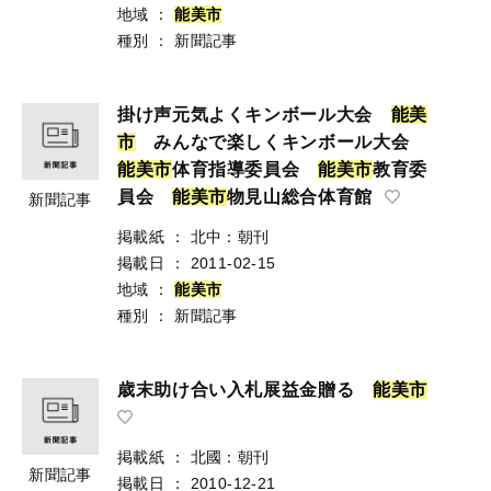
地域
：
能
美
市
種別
：
新聞記事
掛け声元気よくキンボール大会
能
美
市
みんなで楽しくキンボール大会
能
美
市
体育指導委員会
能
美
市
教育委
員会
能
美
市
物見山総合体育館
新聞記事
掲載紙
：
北中：朝刊
掲載日
：
2011-02-15
地域
：
能
美
市
種別
：
新聞記事
歳末助け合い入札展益金贈る
能
美
市
掲載紙
：
北國：朝刊
新聞記事
掲載日
：
2010-12-21