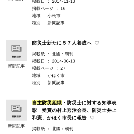
掲載日
：
2014-11-13
掲載ページ
：
16
地域
：
小松市
種別
：
新聞記事
防災士新たに５７人養成へ
掲載紙
：
北國：朝刊
掲載日
：
2014-06-13
新聞記事
掲載ページ
：
27
地域
：
かほく市
種別
：
新聞記事
自
主
防
災
組
織
・防災士に対する知事表
彰 受賞の村上秀治会長、防災士井上
和憲、かほく市長に報告
新聞記事
掲載紙
：
北國：朝刊