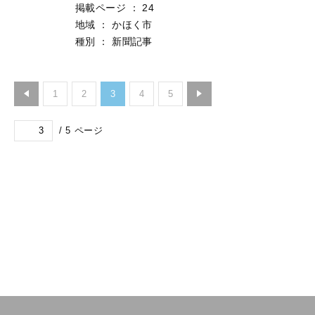
掲載ページ
：
24
地域
：
かほく市
種別
：
新聞記事
1
2
3
4
5
/
5
ページ