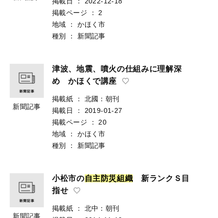
掲載日
：
2022-12-18
掲載ページ
：
2
地域
：
かほく市
種別
：
新聞記事
津波、地震、噴火の仕組みに理解深
め かほくで講座
掲載紙
：
北國：朝刊
新聞記事
掲載日
：
2019-01-27
掲載ページ
：
20
地域
：
かほく市
種別
：
新聞記事
小松市の
自
主
防
災
組
織
新ランクＳ目
指せ
掲載紙
：
北中：朝刊
新聞記事