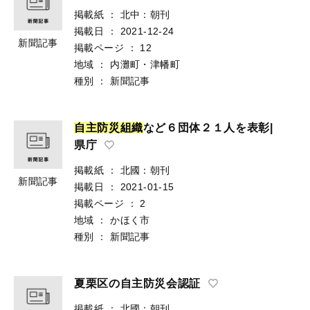
掲載紙
：
北中：朝刊
掲載日
：
2021-12-24
新聞記事
掲載ページ
：
12
地域
：
内灘町・津幡町
種別
：
新聞記事
自
主
防
災
組
織
など６団体２１人を表彰|
県庁
掲載紙
：
北國：朝刊
新聞記事
掲載日
：
2021-01-15
掲載ページ
：
2
地域
：
かほく市
種別
：
新聞記事
夏栗区の自主防災会認証
掲載紙
：
北國：朝刊