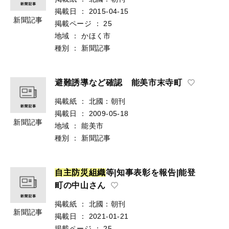
掲載日
：
2015-04-15
新聞記事
掲載ページ
：
25
地域
：
かほく市
種別
：
新聞記事
避難誘導など確認 能美市末寺町
掲載紙
：
北國：朝刊
掲載日
：
2009-05-18
新聞記事
地域
：
能美市
種別
：
新聞記事
自
主
防
災
組
織
等|知事表彰を報告|能登
町の中山さん
掲載紙
：
北國：朝刊
新聞記事
掲載日
：
2021-01-21
掲載ページ
：
25