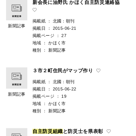
新会長に油野氏 かほく自主防災連絡協
掲載紙
：
北國：朝刊
新聞記事
掲載日
：
2015-06-21
掲載ページ
：
27
地域
：
かほく市
種別
：
新聞記事
３市２町住民がマップ作り
掲載紙
：
北國：朝刊
掲載日
：
2015-06-22
新聞記事
掲載ページ
：
19
地域
：
かほく市
種別
：
新聞記事
自
主
防
災
組
織
と防災士を県表彰