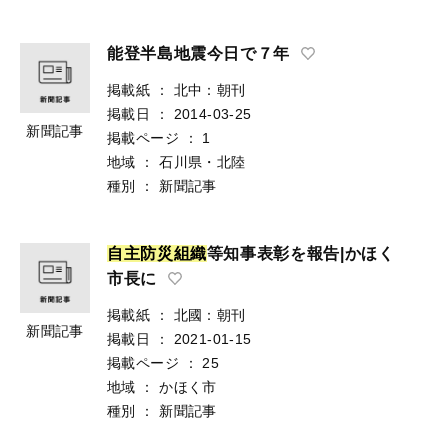
能登半島地震今日で７年
掲載紙
：
北中：朝刊
掲載日
：
2014-03-25
新聞記事
掲載ページ
：
1
地域
：
石川県・北陸
種別
：
新聞記事
自
主
防
災
組
織
等知事表彰を報告|かほく
市長に
掲載紙
：
北國：朝刊
新聞記事
掲載日
：
2021-01-15
掲載ページ
：
25
地域
：
かほく市
種別
：
新聞記事