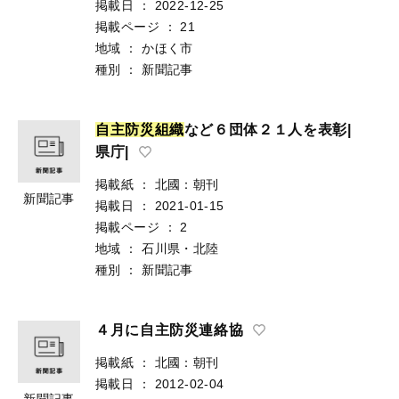
掲載日
：
2022-12-25
掲載ページ
：
21
地域
：
かほく市
種別
：
新聞記事
自
主
防
災
組
織
など６団体２１人を表彰|
県庁|
掲載紙
：
北國：朝刊
新聞記事
掲載日
：
2021-01-15
掲載ページ
：
2
地域
：
石川県・北陸
種別
：
新聞記事
４月に自主防災連絡協
掲載紙
：
北國：朝刊
掲載日
：
2012-02-04
新聞記事