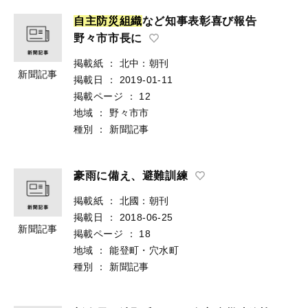
自
主
防
災
組
織
など知事表彰喜び報告
野々市市長に
掲載紙
：
北中：朝刊
新聞記事
掲載日
：
2019-01-11
掲載ページ
：
12
地域
：
野々市市
種別
：
新聞記事
豪雨に備え、避難訓練
掲載紙
：
北國：朝刊
掲載日
：
2018-06-25
新聞記事
掲載ページ
：
18
地域
：
能登町・穴水町
種別
：
新聞記事