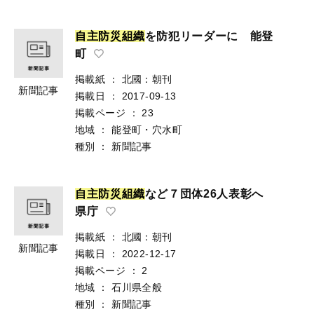
自
主
防
災
組
織
を防犯リーダーに 能登
町
掲載紙
：
北國：朝刊
新聞記事
掲載日
：
2017-09-13
掲載ページ
：
23
地域
：
能登町・穴水町
種別
：
新聞記事
自
主
防
災
組
織
など７団体26人表彰へ
県庁
掲載紙
：
北國：朝刊
新聞記事
掲載日
：
2022-12-17
掲載ページ
：
2
地域
：
石川県全般
種別
：
新聞記事