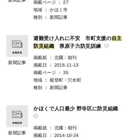
掲載ページ
：
27
地域
：
かほく市
種別
：
新聞記事
避難受け入れに不安 市町支援の
自
主
防
災
組
織
県原子力防災訓練
掲載紙
：
北國：朝刊
新聞記事
掲載日
：
2018-11-13
掲載ページ
：
35
地域
：
能登町・穴水町
種別
：
新聞記事
かほくで人口最少 野寺区に防災組織
掲載紙
：
北國：朝刊
新聞記事
掲載日
：
2014-10-24