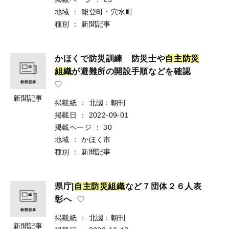
地域
：
能登町・穴水町
種別
：
新聞記事
かほくで防災訓練 防災士や
自
主
防
災
組
織
が避難所の開設手順などを確認
新聞記事
掲載紙
：
北國：朝刊
掲載日
：
2022-09-01
掲載ページ
：
30
地域
：
かほく市
種別
：
新聞記事
県庁|
自
主
防
災
組
織
など７団体２６人表
彰へ
掲載紙
：
北國：朝刊
新聞記事