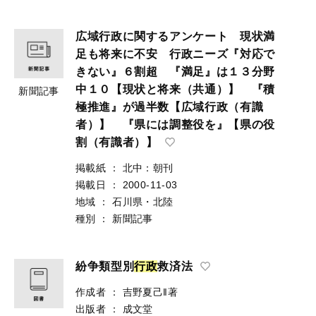
広域行政に関するアンケート 現状満
足も将来に不安 行政ニーズ『対応で
きない』６割超 『満足』は１３分野
中１０【現状と将来（共通）】 『積
新聞記事
極推進』が過半数【広域行政（有識
者）】 『県には調整役を』【県の役
割（有識者）】
掲載紙
：
北中：朝刊
掲載日
：
2000-11-03
地域
：
石川県・北陸
種別
：
新聞記事
紛争類型別
行
政
救済法
作成者
：
吉野夏己‖著
出版者
：
成文堂