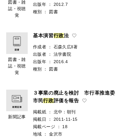
図書・雑
出版年
：
2012.7
誌・視聴
種別
：
図書
覚
基本演習
行
政
法
作成者
：
石森久広‖著
出版者
：
法学書院
図書・雑
出版年
：
2016.4
誌・視聴
種別
：
図書
覚
３事業の廃止を検討 市行革推進委
市民
行
政
評価を報告
掲載紙
：
北中：朝刊
新聞記事
掲載日
：
2011-11-15
掲載ページ
：
18
地域
：
金沢市