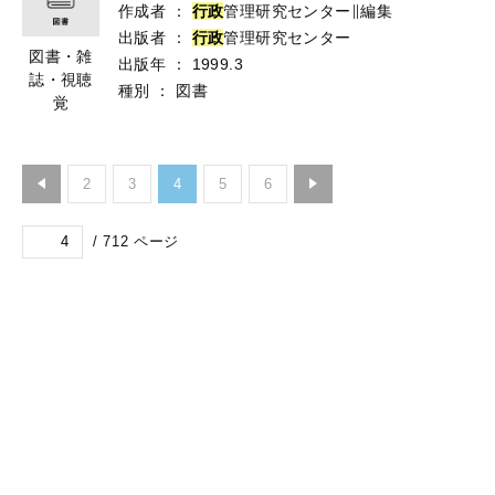
作成者
：
行
政
管理研究センター∥編集
出版者
：
行
政
管理研究センター
図書・雑
出版年
：
1999.3
誌・視聴
種別
：
図書
覚
2
3
4
5
6
/
712
ページ