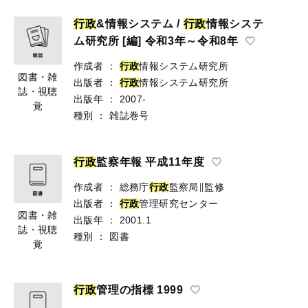
行
政
&情報システム /
行
政
情報システ
ム研究所 [編] 令和3年～令和8年
作成者
：
行
政
情報システム研究所
図書・雑
出版者
：
行
政
情報システム研究所
誌・視聴
出版年
：
2007-
覚
種別
：
雑誌巻号
行
政
監察年報 平成11年度
作成者
：
総務庁
行
政
監察局∥監修
出版者
：
行
政
管理研究センター
図書・雑
出版年
：
2001.1
誌・視聴
種別
：
図書
覚
行
政
管理の指標 1999