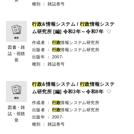
種別
：
雑誌巻号
行
政
&情報システム /
行
政
情報システ
ム研究所 [編] 令和2年～令和7年
作成者
：
行
政
情報システム研究所
図書・雑
出版者
：
行
政
情報システム研究所
誌・視聴
出版年
：
2007-
覚
種別
：
雑誌巻号
行
政
&情報システム /
行
政
情報システ
ム研究所 [編] 令和3年～令和8年
作成者
：
行
政
情報システム研究所
図書・雑
出版者
：
行
政
情報システム研究所
誌・視聴
出版年
：
2007-
覚
種別
：
雑誌巻号