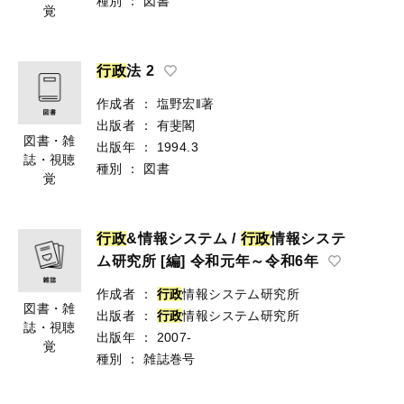
種別
：
図書
覚
行
政
法 2
作成者
：
塩野宏‖著
出版者
：
有斐閣
図書・雑
出版年
：
1994.3
誌・視聴
種別
：
図書
覚
行
政
&情報システム /
行
政
情報システ
ム研究所 [編] 令和元年～令和6年
作成者
：
行
政
情報システム研究所
図書・雑
出版者
：
行
政
情報システム研究所
誌・視聴
出版年
：
2007-
覚
種別
：
雑誌巻号