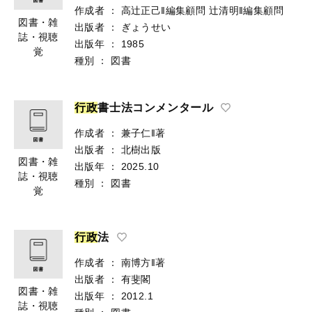
作成者
：
高辻正己‖編集顧問
辻清明‖編集顧問
図書・雑
出版者
：
ぎょうせい
誌・視聴
出版年
：
1985
覚
種別
：
図書
行
政
書士法コンメンタール
作成者
：
兼子仁‖著
出版者
：
北樹出版
図書・雑
出版年
：
2025.10
誌・視聴
種別
：
図書
覚
行
政
法
作成者
：
南博方‖著
出版者
：
有斐閣
図書・雑
出版年
：
2012.1
誌・視聴