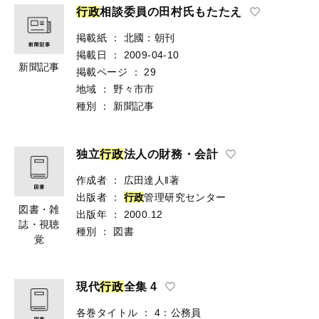
行
政
相談委員の田村氏もたたえ
掲載紙
：
北國：朝刊
掲載日
：
2009-04-10
新聞記事
掲載ページ
：
29
地域
：
野々市市
種別
：
新聞記事
独立
行
政
法人の財務・会計
作成者
：
広田達人‖著
出版者
：
行
政
管理研究センター
図書・雑
出版年
：
2000.12
誌・視聴
種別
：
図書
覚
現代
行
政
全集 4
各巻タイトル
：
4：公務員