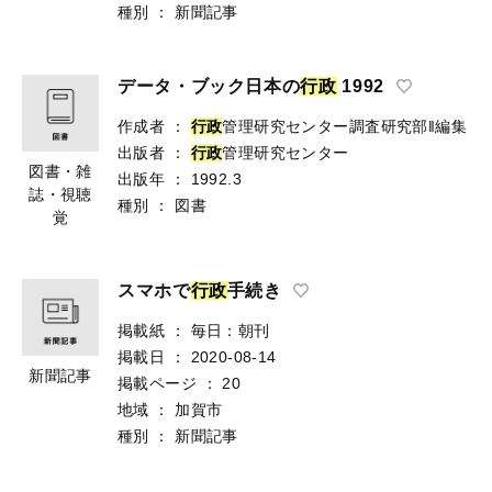
種別
：
新聞記事
データ・ブック日本の
行
政
1992
作成者
：
行
政
管理研究センター調査研究部‖編集
出版者
：
行
政
管理研究センター
図書・雑
出版年
：
1992.3
誌・視聴
種別
：
図書
覚
スマホで
行
政
手続き
掲載紙
：
毎日：朝刊
掲載日
：
2020-08-14
新聞記事
掲載ページ
：
20
地域
：
加賀市
種別
：
新聞記事