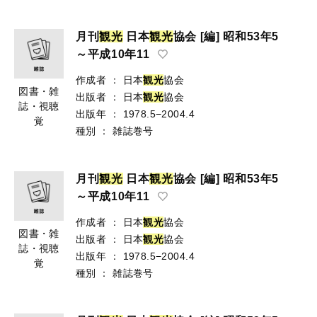
月刊
観
光
日本
観
光
協会 [編] 昭和53年5
～平成10年11
作成者
：
日本
観
光
協会
図書・雑
出版者
：
日本
観
光
協会
誌・視聴
出版年
：
1978.5−2004.4
覚
種別
：
雑誌巻号
月刊
観
光
日本
観
光
協会 [編] 昭和53年5
～平成10年11
作成者
：
日本
観
光
協会
図書・雑
出版者
：
日本
観
光
協会
誌・視聴
出版年
：
1978.5−2004.4
覚
種別
：
雑誌巻号