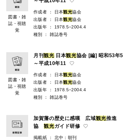
～平成10年11
作成者
：
日本
観
光
協会
図書・雑
出版者
：
日本
観
光
協会
誌・視聴
出版年
：
1978.5−2004.4
覚
種別
：
雑誌巻号
月刊
観
光
日本
観
光
協会 [編] 昭和53年5
～平成10年11
作成者
：
日本
観
光
協会
図書・雑
出版者
：
日本
観
光
協会
誌・視聴
出版年
：
1978.5−2004.4
覚
種別
：
雑誌巻号
加賀藩の歴史に感嘆 広域
観
光
推進
協
観
光
ガイド研修
掲載紙
：
北中：朝刊