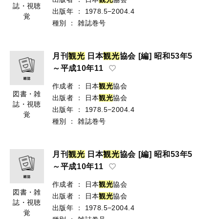
誌・視聴
出版年
：
1978.5−2004.4
覚
種別
：
雑誌巻号
月刊
観
光
日本
観
光
協会 [編] 昭和53年5
～平成10年11
作成者
：
日本
観
光
協会
図書・雑
出版者
：
日本
観
光
協会
誌・視聴
出版年
：
1978.5−2004.4
覚
種別
：
雑誌巻号
月刊
観
光
日本
観
光
協会 [編] 昭和53年5
～平成10年11
作成者
：
日本
観
光
協会
図書・雑
出版者
：
日本
観
光
協会
誌・視聴
出版年
：
1978.5−2004.4
覚