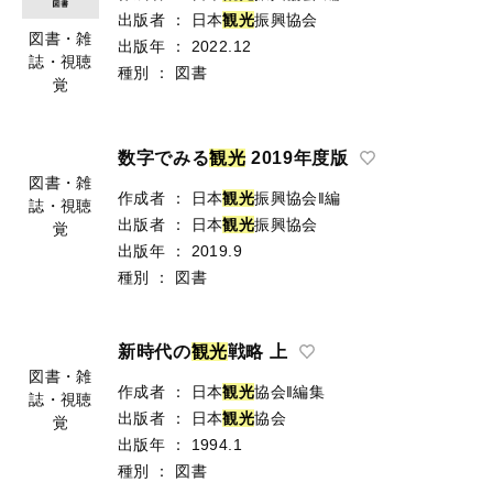
出版者
：
日本
観
光
振興協会
図書・雑
出版年
：
2022.12
誌・視聴
種別
：
図書
覚
数字でみる
観
光
2019年度版
作成者
：
日本
観
光
振興協会‖編
出版者
：
日本
観
光
振興協会
図書・雑
出版年
：
2019.9
誌・視聴
種別
：
図書
覚
新時代の
観
光
戦略 上
作成者
：
日本
観
光
協会‖編集
出版者
：
日本
観
光
協会
図書・雑
出版年
：
1994.1
誌・視聴
種別
：
図書