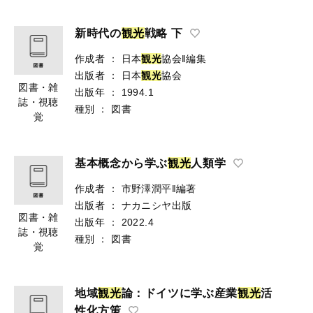
覚
新時代の
観
光
戦略 下
作成者
：
日本
観
光
協会‖編集
出版者
：
日本
観
光
協会
図書・雑
出版年
：
1994.1
誌・視聴
種別
：
図書
覚
基本概念から学ぶ
観
光
人類学
作成者
：
市野澤潤平‖編著
出版者
：
ナカニシヤ出版
図書・雑
出版年
：
2022.4
誌・視聴
種別
：
図書
覚
地域
観
光
論：ドイツに学ぶ産業
観
光
活