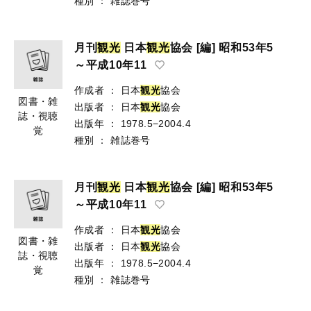
種別
：
雑誌巻号
月刊
観
光
日本
観
光
協会 [編] 昭和53年5
～平成10年11
作成者
：
日本
観
光
協会
図書・雑
出版者
：
日本
観
光
協会
誌・視聴
出版年
：
1978.5−2004.4
覚
種別
：
雑誌巻号
月刊
観
光
日本
観
光
協会 [編] 昭和53年5
～平成10年11
作成者
：
日本
観
光
協会
図書・雑
出版者
：
日本
観
光
協会
誌・視聴
出版年
：
1978.5−2004.4
覚
種別
：
雑誌巻号