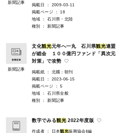
新聞記事
掲載日
：
2009-03-11
掲載ページ
：
18
地域
：
石川県・北陸
種別
：
新聞記事
文化
観
光
元年へ一丸 石川県
観
光
連盟
が総会 １００億円ファンド「異次元
対策」で攻勢
新聞記事
掲載紙
：
北國：朝刊
掲載日
：
2023-06-15
掲載ページ
：
5
地域
：
石川県全般
種別
：
新聞記事
数字でみる
観
光
2022年度版
作成者
：
日本
観
光
振興協会‖編