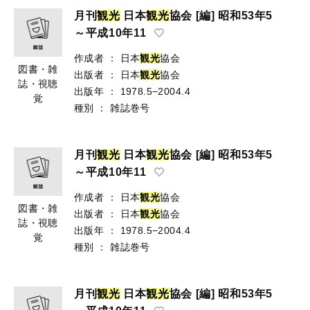
月刊
観
光
日本
観
光
協会 [編] 昭和53年5
～平成10年11
作成者
：
日本
観
光
協会
図書・雑
出版者
：
日本
観
光
協会
誌・視聴
出版年
：
1978.5−2004.4
覚
種別
：
雑誌巻号
月刊
観
光
日本
観
光
協会 [編] 昭和53年5
～平成10年11
作成者
：
日本
観
光
協会
図書・雑
出版者
：
日本
観
光
協会
誌・視聴
出版年
：
1978.5−2004.4
覚
種別
：
雑誌巻号
月刊
観
光
日本
観
光
協会 [編] 昭和53年5