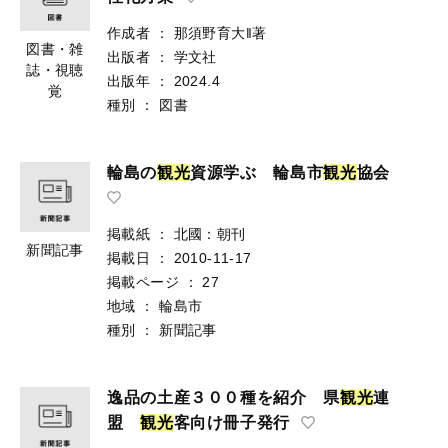
性化方策
作成者
：
那須野育大‖著
図書・雑
出版者
：
学文社
誌・視聴
出版年
：
2024.4
覚
種別
：
図書
輪島の
観
光
資源学ぶ 輪島市
観
光
協会
掲載紙
：
北國：朝刊
新聞記事
掲載日
：
2010-11-17
掲載ページ
：
27
地域
：
輪島市
種別
：
新聞記事
逸品の土産３００種を紹介 県
観
光
連
盟
観
光
客向け冊子発行