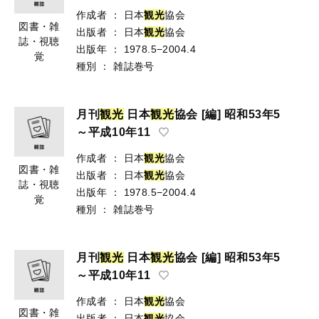
作成者
：
日本
観
光
協会
図書・雑
出版者
：
日本
観
光
協会
誌・視聴
出版年
：
1978.5−2004.4
覚
種別
：
雑誌巻号
月刊
観
光
日本
観
光
協会 [編] 昭和53年5
～平成10年11
作成者
：
日本
観
光
協会
図書・雑
出版者
：
日本
観
光
協会
誌・視聴
出版年
：
1978.5−2004.4
覚
種別
：
雑誌巻号
月刊
観
光
日本
観
光
協会 [編] 昭和53年5
～平成10年11
作成者
：
日本
観
光
協会
図書・雑
出版者
：
日本
観
光
協会