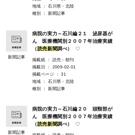
地域
：
石川県・北陸
種別
：
新聞記事
病院の実力～石川編２１ 泌尿器が
ん 医療機関別２００７年治療実績
（
読
売
新
聞
調べ）
新聞記事
掲載紙
：
読売：朝刊
掲載日
：
2009-02-01
掲載ページ
：
31
地域
：
石川県・北陸
種別
：
新聞記事
病院の実力～石川編２０ 頭頸部が
ん 医療機関別２００７年治療実績
（
読
売
新
聞
調べ）
新聞記事
掲載紙
：
読売：朝刊