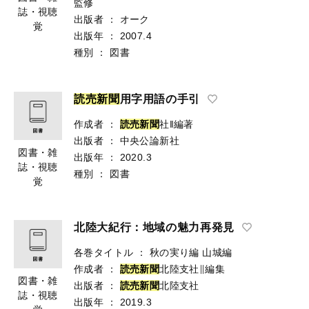
監修
誌・視聴
出版者
：
オーク
覚
出版年
：
2007.4
種別
：
図書
読
売
新
聞
用字用語の手引
作成者
：
読
売
新
聞
社‖編著
出版者
：
中央公論新社
図書・雑
出版年
：
2020.3
誌・視聴
種別
：
図書
覚
北陸大紀行：地域の魅力再発見
各巻タイトル
：
秋の実り編 山城編
作成者
：
読
売
新
聞
北陸支社∥編集
図書・雑
出版者
：
読
売
新
聞
北陸支社
誌・視聴
出版年
：
2019.3