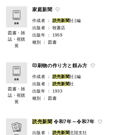
家庭新聞
作成者
：
読
売
新
聞
社∥編
出版者
：
牧書店
図書・雑
出版年
：
1959
誌・視聴
種別
：
図書
覚
印刷物の作り方と頼み方
作成者
：
読
売
新
聞
社∥編
出版者
：
読
売
新
聞
社
図書・雑
出版年
：
1933
誌・視聴
種別
：
図書
覚
読
売
新
聞
令和7年～令和7年
出版者
：
読
売
新
聞
北陸支社