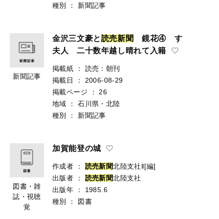
種別
：
新聞記事
金沢三文豪と
読
売
新
聞
鏡花④ すゞ
夫人 二十数年越し晴れて入籍
掲載紙
：
読売：朝刊
新聞記事
掲載日
：
2006-08-29
掲載ページ
：
26
地域
：
石川県・北陸
種別
：
新聞記事
加賀能登の城
作成者
：
読
売
新
聞
北陸支社‖[編]
出版者
：
読
売
新
聞
北陸支社
図書・雑
出版年
：
1985.6
誌・視聴
種別
：
図書
覚