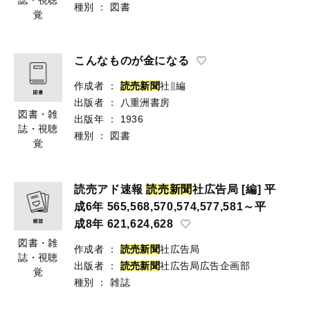
種別
：
図書
覚
こんなものが金になる
作成者
：
読
売
新
聞
社∥編
出版者
：
八重洲書房
図書・雑
出版年
：
1936
誌・視聴
種別
：
図書
覚
読売アド速報
読
売
新
聞
社広告局 [編] 平
成6年 565,568,570,574,577,581～平
成8年 621,624,628
図書・雑
作成者
：
読
売
新
聞
社広告局
誌・視聴
出版者
：
読
売
新
聞
社広告局広告企画部
覚
種別
：
雑誌