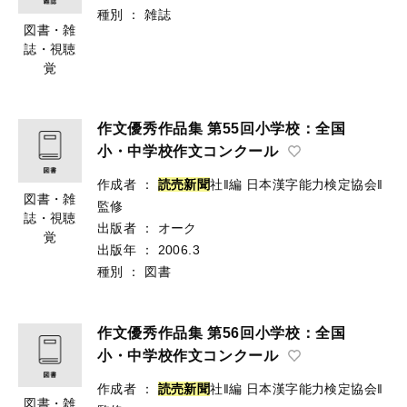
種別
：
雑誌
図書・雑
誌・視聴
覚
作文優秀作品集 第55回小学校：全国
小・中学校作文コンクール
作成者
：
読
売
新
聞
社‖編
日本漢字能力検定協会‖
図書・雑
監修
誌・視聴
出版者
：
オーク
覚
出版年
：
2006.3
種別
：
図書
作文優秀作品集 第56回小学校：全国
小・中学校作文コンクール
作成者
：
読
売
新
聞
社‖編
日本漢字能力検定協会‖
図書・雑