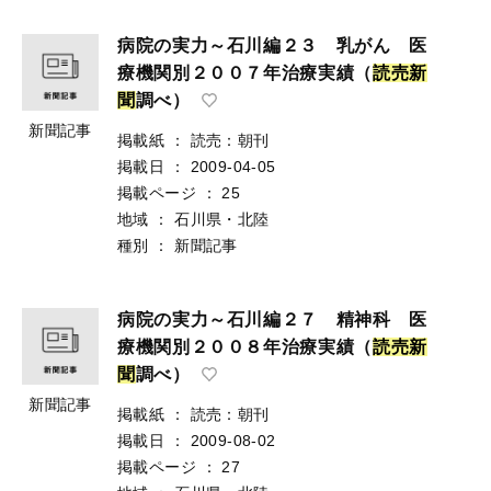
病院の実力～石川編２３ 乳がん 医
療機関別２００７年治療実績（
読
売
新
聞
調べ）
新聞記事
掲載紙
：
読売：朝刊
掲載日
：
2009-04-05
掲載ページ
：
25
地域
：
石川県・北陸
種別
：
新聞記事
病院の実力～石川編２７ 精神科 医
療機関別２００８年治療実績（
読
売
新
聞
調べ）
新聞記事
掲載紙
：
読売：朝刊
掲載日
：
2009-08-02
掲載ページ
：
27