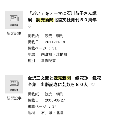
「老い」をテーマに石川苗子さん講
演
読
売
新
聞
北陸支社発刊５０周年
新聞記事
掲載紙
：
読売：朝刊
掲載日
：
2011-11-18
掲載ページ
：
31
地域
：
内灘町・津幡町
種別
：
新聞記事
金沢三文豪と
読
売
新
聞
鏡花③ 鏡花
全集 出版記念に芸奴ら８０人
掲載紙
：
読売：朝刊
新聞記事
掲載日
：
2006-08-27
掲載ページ
：
34
地域
：
石川県・北陸