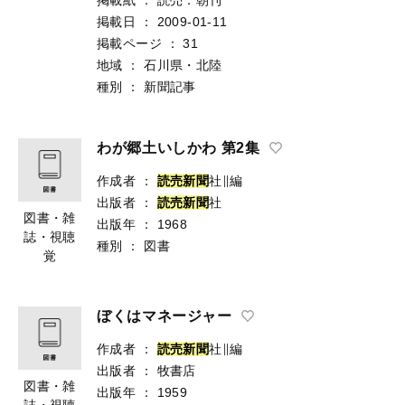
掲載日
：
2009-01-11
掲載ページ
：
31
地域
：
石川県・北陸
種別
：
新聞記事
わが郷土いしかわ 第2集
作成者
：
読
売
新
聞
社∥編
出版者
：
読
売
新
聞
社
図書・雑
出版年
：
1968
誌・視聴
種別
：
図書
覚
ぼくはマネージャー
作成者
：
読
売
新
聞
社∥編
出版者
：
牧書店
図書・雑
出版年
：
1959
誌・視聴