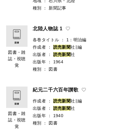
地域
：
石川県・北陸
種別
：
新聞記事
北陸人物誌 1
各巻タイトル
：
1：明治編
作成者
：
読
売
新
聞
社∥編
図書・雑
出版者
：
読
売
新
聞
社
誌・視聴
出版年
：
1964
覚
種別
：
図書
紀元二千六百年讃歌
作成者
：
読
売
新
聞
社∥編
出版者
：
読
売
新
聞
社
図書・雑
出版年
：
1940
誌・視聴
種別
：
図書
覚