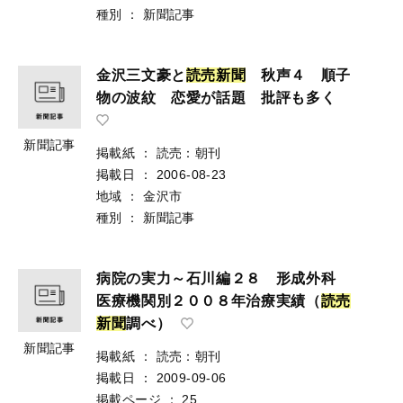
種別
：
新聞記事
金沢三文豪と
読
売
新
聞
秋声４ 順子
物の波紋 恋愛が話題 批評も多く
新聞記事
掲載紙
：
読売：朝刊
掲載日
：
2006-08-23
地域
：
金沢市
種別
：
新聞記事
病院の実力～石川編２８ 形成外科
医療機関別２００８年治療実績（
読
売
新
聞
調べ）
新聞記事
掲載紙
：
読売：朝刊
掲載日
：
2009-09-06
掲載ページ
：
25