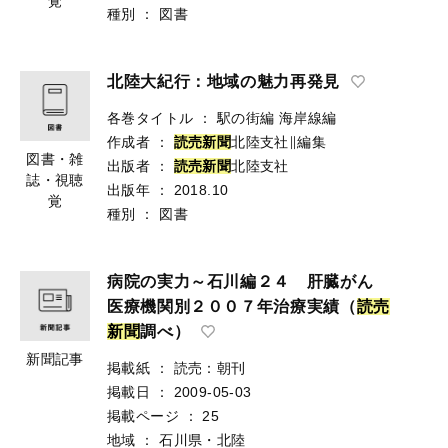
覚
種別
：
図書
北陸大紀行：地域の魅力再発見
各巻タイトル
：
駅の街編 海岸線編
作成者
：
読
売
新
聞
北陸支社∥編集
図書・雑
出版者
：
読
売
新
聞
北陸支社
誌・視聴
出版年
：
2018.10
覚
種別
：
図書
病院の実力～石川編２４ 肝臓がん
医療機関別２００７年治療実績（
読
売
新
聞
調べ）
新聞記事
掲載紙
：
読売：朝刊
掲載日
：
2009-05-03
掲載ページ
：
25
地域
：
石川県・北陸