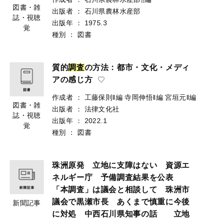
図書・雑
出版者
：
石川県農林水産部
誌・視聴
出版年
：
1975.3
覚
種別
：
図書
質的
調
査
の方法：都市・文化・メディ
アの感じ方
作成者
：
工藤保則‖編
寺岡伸悟‖編
宮垣元‖編
図書・雑
出版者
：
法律文化社
誌・視聴
出版年
：
2022.1
覚
種別
：
図書
珠洲原発 立地に支障はない 資源エ
ネルギー庁 予備調査結果を公表
「本調査」は議会と相談して 珠洲市
議会で黒瀬市長 あくまで慎重に今後
新聞記事
に対処 中西石川県知事の話 立地