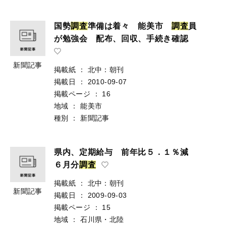
国勢
調
査
準備は着々 能美市
調
査
員
が勉強会 配布、回収、手続き確認
新聞記事
掲載紙
：
北中：朝刊
掲載日
：
2010-09-07
掲載ページ
：
16
地域
：
能美市
種別
：
新聞記事
県内、定期給与 前年比５．１％減
６月分
調
査
掲載紙
：
北中：朝刊
新聞記事
掲載日
：
2009-09-03
掲載ページ
：
15
地域
：
石川県・北陸