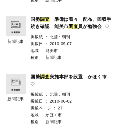
国勢
調
査
準備は着々 配布、回収手
続き確認 能美市
調
査
員が勉強会
掲載紙
：
北國：朝刊
新聞記事
掲載日
：
2010-09-07
地域
：
能美市
種別
：
新聞記事
国勢
調
査
実施本部を設置 かほく市
掲載紙
：
北國：朝刊
新聞記事
掲載日
：
2010-06-02
掲載ページ
：
27
地域
：
かほく市
種別
：
新聞記事