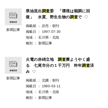
県油流出
調
査
委 「環境は順調に回
復」 水質、野生生物の
調
査
で
掲載紙
：
読売：朝刊
新聞記事
掲載日
：
1997-07-30
地域
：
石川県・北陸
種別
：
新聞記事
火電の赤碕立地
調
査
費ようやく盛
る 七尾市分の１千万円 昨年
調
査
済
み
新聞記事
掲載紙
：
北國：朝刊
掲載日
：
1980-03-11
地域
：
石川県・北陸
種別
：
新聞記事