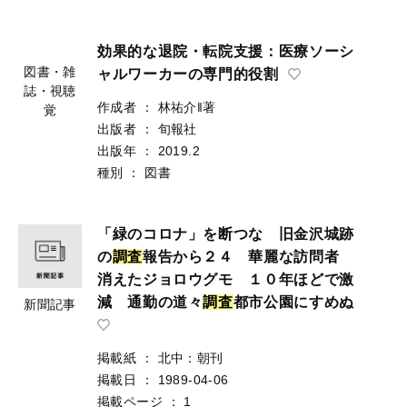
効果的な退院・転院支援：医療ソーシ
ャルワーカーの専門的役割
作成者
：
林祐介‖著
図書・雑
出版者
：
旬報社
誌・視聴
出版年
：
2019.2
覚
種別
：
図書
「緑のコロナ」を断つな 旧金沢城跡
の
調
査
報告から２４ 華麗な訪問者
消えたジョロウグモ １０年ほどで激
減 通勤の道々
調
査
都市公園にすめぬ
新聞記事
掲載紙
：
北中：朝刊
掲載日
：
1989-04-06
掲載ページ
：
1