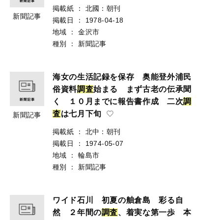
掲載紙
：
北國：朝刊
新聞記事
掲載日
：
1978-04-18
地域
：
金沢市
種別
：
新聞記事
海女の生活記録を保存 奥能登外浦民
俗資料
調
査
始まる まず古老の伝承聞
く １０月までに報告書作成 二次
調
査
は七月下旬
新聞記事
掲載紙
：
北中：朝刊
掲載日
：
1974-05-07
地域
：
輪島市
種別
：
新聞記事
ワイド石川 初夏の舳倉島 彩る自
然 ２年間の
調
査
、着実な第一歩 本