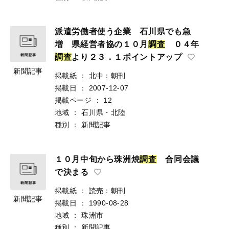
派遣労働者使う企業 石川県でも急
増 県経営者協の１０月
調
査
０４年
調
査
より２３．１ポイントアップ
新聞記事
掲載紙
：
北中：朝刊
掲載日
：
2007-12-07
掲載ページ
：
12
地域
：
石川県・北陸
種別
：
新聞記事
１０月中旬から珠洲焼
調
査
合同会議
で決まる
掲載紙
：
読売：朝刊
新聞記事
掲載日
：
1990-08-28
地域
：
珠洲市
種別
：
新聞記事