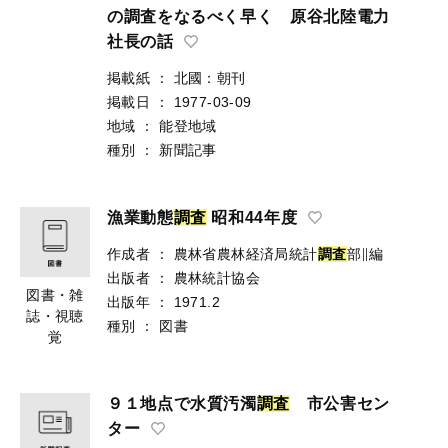
の調査をなるべく早く 原谷北陸電力
社長の話
掲載紙
：
北國：朝刊
掲載日
：
1977-03-09
地域
：
能登地域
種別
：
新聞記事
漁業動態
調
査
昭和44年度
作成者
：
農林省農林経済局統計
調
査
部∥編
出版者
：
農林統計協会
図書・雑
出版年
：
1971.2
誌・視聴
種別
：
図書
覚
９１地点で水質汚濁
調
査
市公害セン
ター