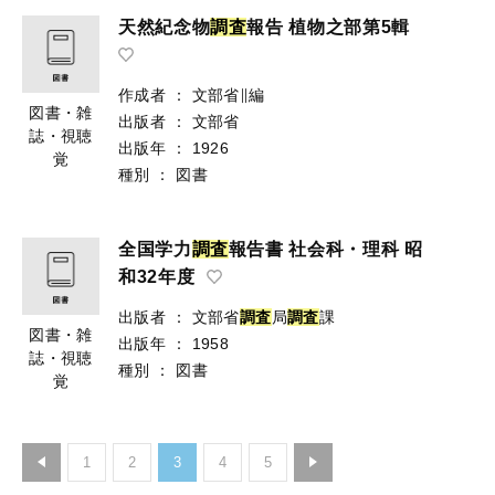
天然紀念物
調
査
報告 植物之部第5輯
作成者
：
文部省∥編
図書・雑
出版者
：
文部省
誌・視聴
出版年
：
1926
覚
種別
：
図書
全国学力
調
査
報告書 社会科・理科 昭
和32年度
出版者
：
文部省
調
査
局
調
査
課
図書・雑
出版年
：
1958
誌・視聴
種別
：
図書
覚
1
2
3
4
5