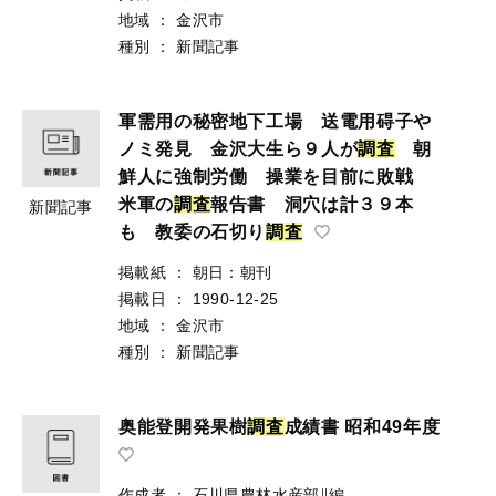
地域
：
金沢市
種別
：
新聞記事
軍需用の秘密地下工場 送電用碍子や
ノミ発見 金沢大生ら９人が
調
査
朝
鮮人に強制労働 操業を目前に敗戦
米軍の
調
査
報告書 洞穴は計３９本
新聞記事
も 教委の石切り
調
査
掲載紙
：
朝日：朝刊
掲載日
：
1990-12-25
地域
：
金沢市
種別
：
新聞記事
奥能登開発果樹
調
査
成績書 昭和49年度
作成者
：
石川県農林水産部∥編