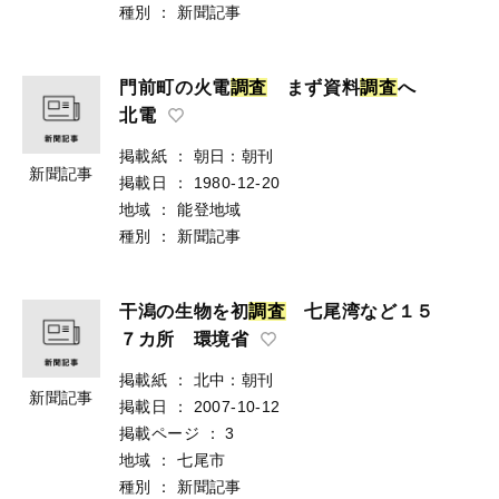
種別
：
新聞記事
門前町の火電
調
査
まず資料
調
査
へ
北電
掲載紙
：
朝日：朝刊
新聞記事
掲載日
：
1980-12-20
地域
：
能登地域
種別
：
新聞記事
干潟の生物を初
調
査
七尾湾など１５
７カ所 環境省
掲載紙
：
北中：朝刊
新聞記事
掲載日
：
2007-10-12
掲載ページ
：
3
地域
：
七尾市
種別
：
新聞記事