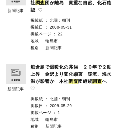
社
調
査
団が離島 貴重な自然、化石確
認
新聞記事
掲載紙
：
北國：朝刊
掲載日
：
2008-05-31
掲載ページ
：
22
地域
：
輪島市
種別
：
新聞記事
舳倉島で温暖化の兆候 ２０年で２度
上昇 金沢より変化顕著 暖流、海水
温が影響か 本社
調
査
団継続
調
査
へ
新聞記事
掲載紙
：
北國：朝刊
掲載日
：
2009-05-29
掲載ページ
：
1
地域
：
輪島市
種別
：
新聞記事