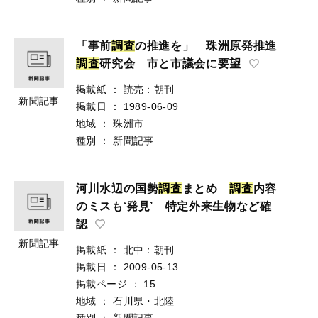
「事前
調
査
の推進を」 珠洲原発推進
調
査
研究会 市と市議会に要望
掲載紙
：
読売：朝刊
新聞記事
掲載日
：
1989-06-09
地域
：
珠洲市
種別
：
新聞記事
河川水辺の国勢
調
査
まとめ
調
査
内容
のミスも‘発見’ 特定外来生物など確
認
新聞記事
掲載紙
：
北中：朝刊
掲載日
：
2009-05-13
掲載ページ
：
15
地域
：
石川県・北陸
種別
：
新聞記事