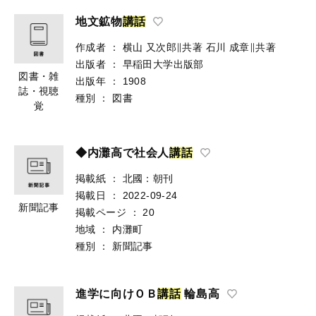
地文鉱物
講
話
作成者
：
横山 又次郎∥共著
石川 成章∥共著
出版者
：
早稲田大学出版部
図書・雑
出版年
：
1908
誌・視聴
種別
：
図書
覚
◆内灘高で社会人
講
話
掲載紙
：
北國：朝刊
掲載日
：
2022-09-24
新聞記事
掲載ページ
：
20
地域
：
内灘町
種別
：
新聞記事
進学に向けＯＢ
講
話
輪島高