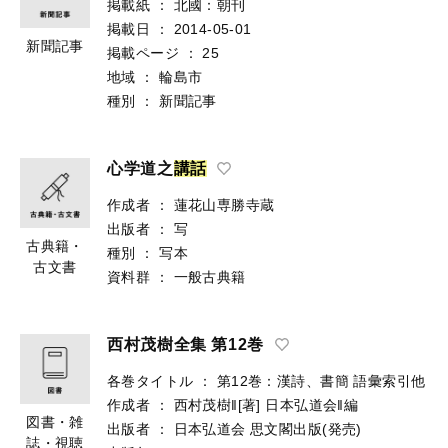
掲載紙
：
北國：朝刊
掲載日
：
2014-05-01
新聞記事
掲載ページ
：
25
地域
：
輪島市
種別
：
新聞記事
心学道之
講
話
作成者
：
蓮花山専勝寺蔵
出版者
：
写
古典籍・
種別
：
写本
古文書
資料群
：
一般古典籍
西村茂樹全集 第12巻
各巻タイトル
：
第12巻：漢詩、書簡 語彙索引他
作成者
：
西村茂樹‖[著]
日本弘道会‖編
図書・雑
出版者
：
日本弘道会
思文閣出版(発売)
誌・視聴