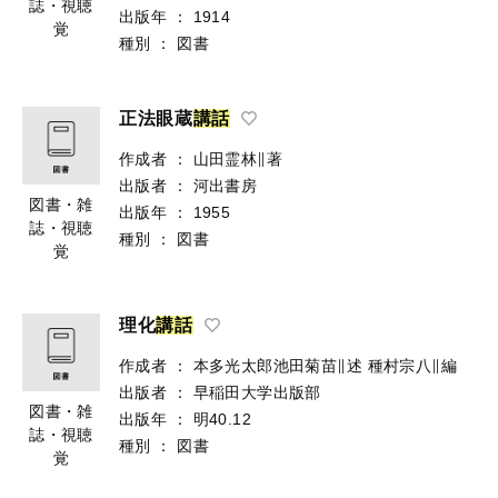
誌・視聴
出版年
：
1914
覚
種別
：
図書
正法眼蔵
講
話
作成者
：
山田霊林∥著
出版者
：
河出書房
図書・雑
出版年
：
1955
誌・視聴
種別
：
図書
覚
理化
講
話
作成者
：
本多光太郎池田菊苗∥述
種村宗八∥編
出版者
：
早稲田大学出版部
図書・雑
出版年
：
明40.12
誌・視聴
種別
：
図書
覚