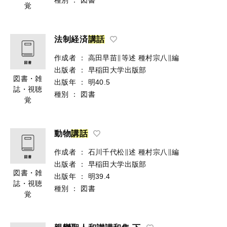
覚
法制経済
講
話
作成者
：
高田早苗∥等述
種村宗八∥編
出版者
：
早稲田大学出版部
図書・雑
出版年
：
明40.5
誌・視聴
種別
：
図書
覚
動物
講
話
作成者
：
石川千代松∥述
種村宗八∥編
出版者
：
早稲田大学出版部
図書・雑
出版年
：
明39.4
誌・視聴
種別
：
図書
覚