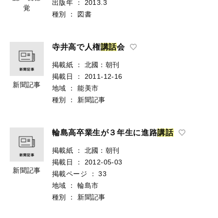
出版年
：
2013.3
覚
種別
：
図書
寺井高で人権
講
話
会
掲載紙
：
北國：朝刊
掲載日
：
2011-12-16
新聞記事
地域
：
能美市
種別
：
新聞記事
輪島高卒業生が３年生に進路
講
話
掲載紙
：
北國：朝刊
掲載日
：
2012-05-03
新聞記事
掲載ページ
：
33
地域
：
輪島市
種別
：
新聞記事