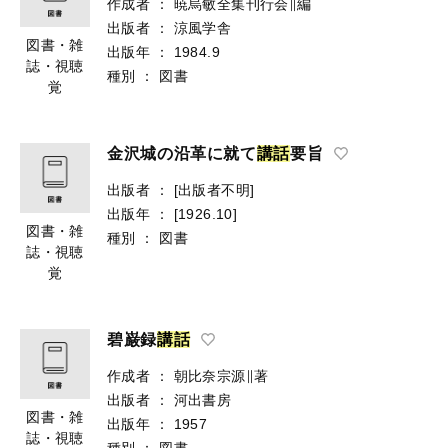
作成者
：
暁烏敏全集刊行会∥編
出版者
：
涼風学舎
図書・雑
出版年
：
1984.9
誌・視聴
種別
：
図書
覚
金沢城の沿革に就て
講
話
要旨
出版者
：
[出版者不明]
出版年
：
[1926.10]
図書・雑
種別
：
図書
誌・視聴
覚
碧巌録
講
話
作成者
：
朝比奈宗源∥著
出版者
：
河出書房
図書・雑
出版年
：
1957
誌・視聴
種別
：
図書