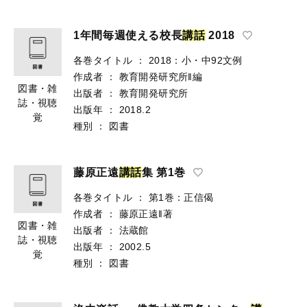
1年間毎週使える校長
講
話
2018
各巻タイトル
：
2018：小・中92文例
作成者
：
教育開発研究所‖編
図書・雑
出版者
：
教育開発研究所
誌・視聴
出版年
：
2018.2
覚
種別
：
図書
藤原正遠
講
話
集 第1巻
各巻タイトル
：
第1巻：正信偈
作成者
：
藤原正遠‖著
図書・雑
出版者
：
法蔵館
誌・視聴
出版年
：
2002.5
覚
種別
：
図書