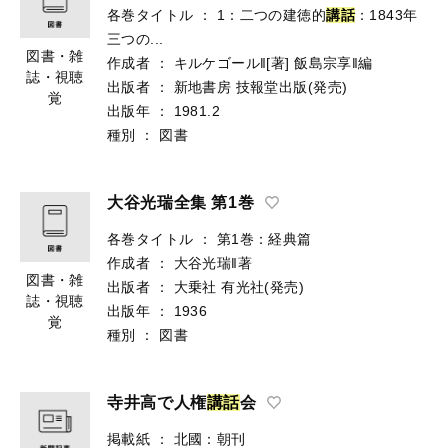
各巻タイトル
：
1：二つの建徳的
講話
：1843年
三つの...
図書・雑
作成者
：
キルケゴール‖[著]
飯島宗享‖編
誌・視聴
出版者
：
新地書房
技報堂出版(発売)
覚
出版年
：
1981.2
種別
：
図書
大谷光瑞全集 第1巻
各巻タイトル
：
第1巻：経典篇
作成者
：
大谷光瑞‖著
図書・雑
出版者
：
大乗社
有光社(発売)
誌・視聴
出版年
：
1936
覚
種別
：
図書
寺井高で人権
講
話
会
掲載紙
：
北國：朝刊