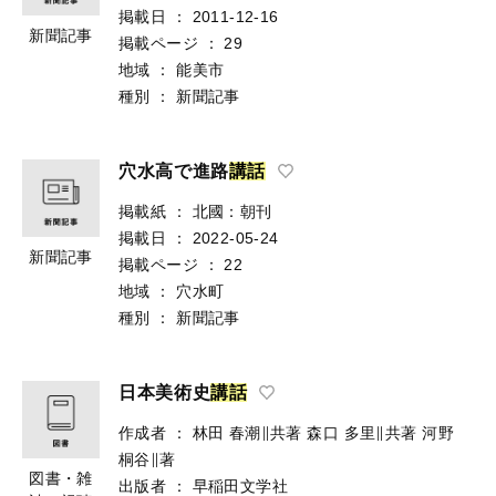
掲載日
：
2011-12-16
新聞記事
掲載ページ
：
29
地域
：
能美市
種別
：
新聞記事
穴水高で進路
講
話
掲載紙
：
北國：朝刊
掲載日
：
2022-05-24
新聞記事
掲載ページ
：
22
地域
：
穴水町
種別
：
新聞記事
日本美術史
講
話
作成者
：
林田 春潮∥共著
森口 多里∥共著
河野
桐谷∥著
図書・雑
出版者
：
早稲田文学社