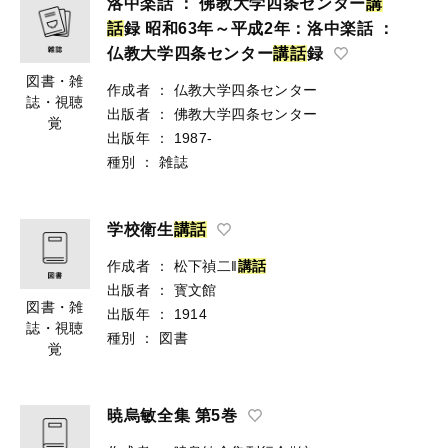
洛中楽話 ： 佛教大学四条センター
講
話
録 昭和63年～平成2年：洛中楽話 ：
仏教大学四条センター
講
話
録
図書・雑
作成者
：
仏教大学四条センター
誌・視聴
出版者
：
佛教大学四条センター
覚
出版年
：
1987-
種別
：
雑誌
学校衛生
講
話
作成者
：
松下禎二‖
講
話
出版者
：
寳文館
図書・雑
出版年
：
1914
誌・視聴
種別
：
図書
覚
暁烏敏全集 第5巻