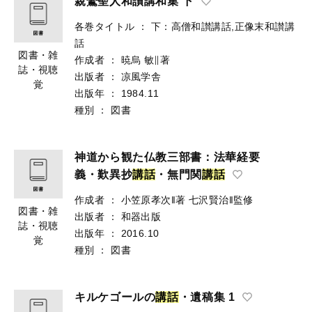
親鸞聖人和讃講和集 下
各巻タイトル
：
下：高僧和讃講話,正像末和讃講
話
図書・雑
作成者
：
暁烏 敏∥著
誌・視聴
出版者
：
凉風学舎
覚
出版年
：
1984.11
種別
：
図書
神道から観た仏教三部書：法華経要
義・歎異抄
講
話
・無門関
講
話
作成者
：
小笠原孝次‖著
七沢賢治‖監修
図書・雑
出版者
：
和器出版
誌・視聴
出版年
：
2016.10
覚
種別
：
図書
キルケゴールの
講
話
・遺稿集 1