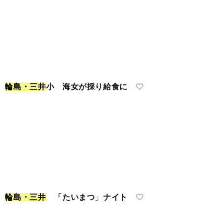
ク
輪
島
・
三
井
小 海女が採り給食に
く
輪
島
・
三
井
「たいまつ」ナイト