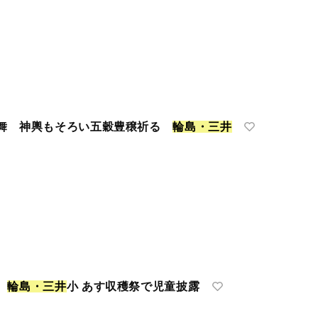
子舞 神輿もそろい五穀豊穣祈る
輪
島
・
三
井
に
輪
島
・
三
井
小 あす収穫祭で児童披露