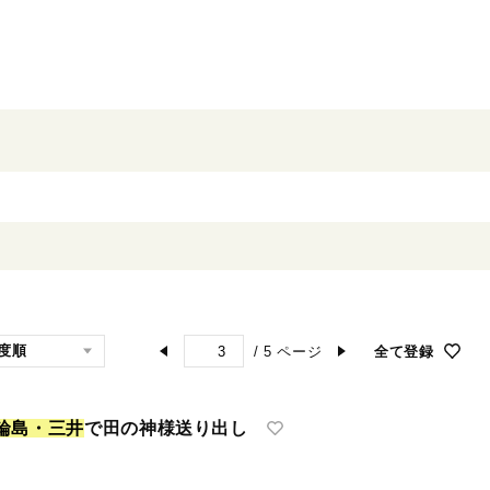
/
5
ページ
全て登録
輪
島
・
三
井
で田の神様送り出し