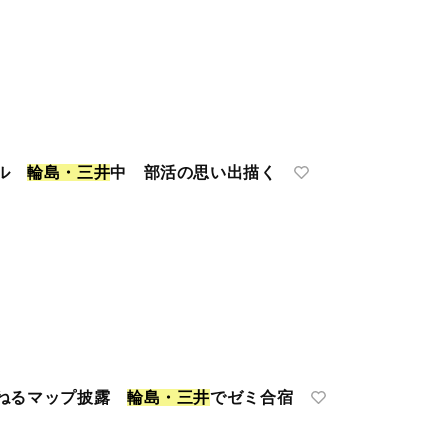
ネル
輪
島
・
三
井
中 部活の思い出描く
訪ねるマップ披露
輪
島
・
三
井
でゼミ合宿