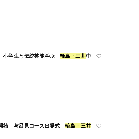
戦 小学生と伝統芸能学ぶ
輪
島
・
三
井
中
行開始 与呂見コース出発式
輪
島
・
三
井