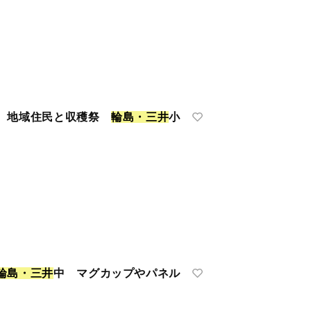
顔 地域住民と収穫祭
輪
島
・
三
井
小
輪
島
・
三
井
中 マグカップやパネル