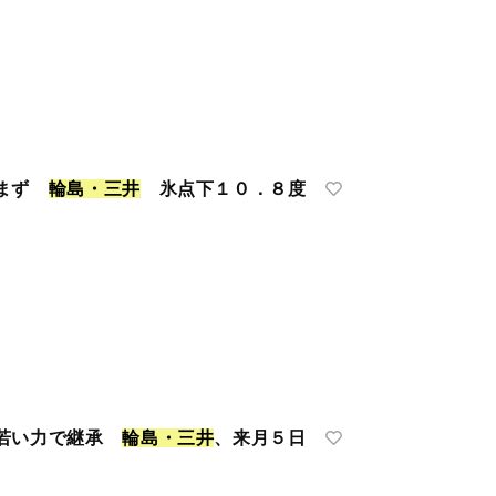
緩まず
輪
島
・
三
井
氷点下１０．８度
」若い力で継承
輪
島
・
三
井
、来月５日