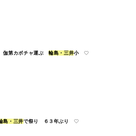
験 伽第カボチャ運ぶ
輪
島
・
三
井
小
輪
島
・
三
井
で祭り ６３年ぶり