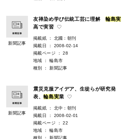
友禅染め学び伝統工芸に理解
輪
島
実
高で実習
掲載紙
：
北國：朝刊
新聞記事
掲載日
：
2008-02-14
掲載ページ
：
28
地域
：
輪島市
種別
：
新聞記事
震災克服アイデア、生徒らが研究発
表、
輪
島
実
業
掲載紙
：
北中：朝刊
新聞記事
掲載日
：
2008-02-01
掲載ページ
：
22
地域
：
輪島市
種別
：
新聞記事