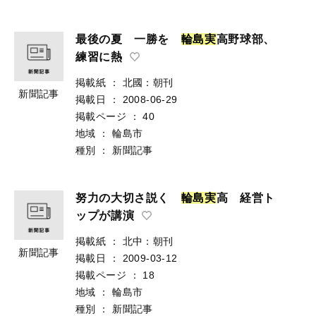
最後の夏 一勝を
輪
島
実
高野球部、
練習に熱
掲載紙
：
北國：朝刊
新聞記事
掲載日
：
2008-06-29
掲載ページ
：
40
地域
：
輪島市
種別
：
新聞記事
努力の大切さ説く
輪
島
実
高 経営ト
ップが講演
掲載紙
：
北中：朝刊
新聞記事
掲載日
：
2009-03-12
掲載ページ
：
18
地域
：
輪島市
種別
：
新聞記事