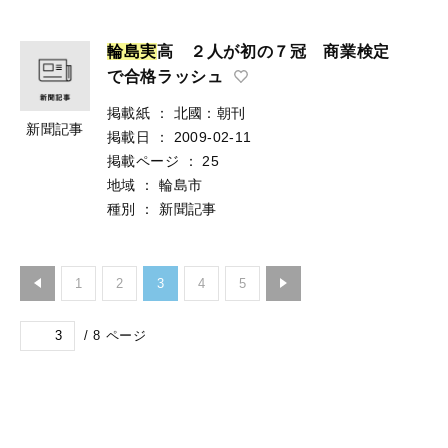
輪
島
実
高 ２人が初の７冠 商業検定
で合格ラッシュ
掲載紙
：
北國：朝刊
新聞記事
掲載日
：
2009-02-11
掲載ページ
：
25
地域
：
輪島市
種別
：
新聞記事
1
2
3
4
5
/
8
ページ