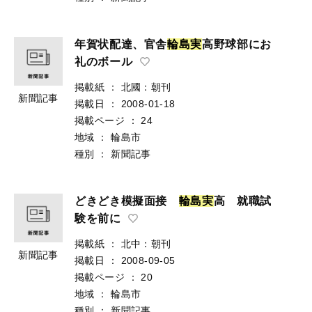
年賀状配達、官舎
輪
島
実
高野球部にお
礼のボール
掲載紙
：
北國：朝刊
新聞記事
掲載日
：
2008-01-18
掲載ページ
：
24
地域
：
輪島市
種別
：
新聞記事
どきどき模擬面接
輪
島
実
高 就職試
験を前に
掲載紙
：
北中：朝刊
新聞記事
掲載日
：
2008-09-05
掲載ページ
：
20
地域
：
輪島市
種別
：
新聞記事