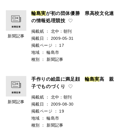
輪
島
実
が初の団体優勝 県高校文化連
の情報処理競技
掲載紙
：
北中：朝刊
新聞記事
掲載日
：
2009-05-31
掲載ページ
：
17
地域
：
輪島市
種別
：
新聞記事
手作りの絵皿に満足顔
輪
島
実
高 親
子でものづくり
掲載紙
：
北中：朝刊
新聞記事
掲載日
：
2009-08-30
掲載ページ
：
19
地域
：
輪島市
種別
：
新聞記事