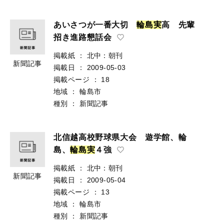
あいさつが一番大切
輪
島
実
高 先輩
招き進路懇話会
掲載紙
：
北中：朝刊
新聞記事
掲載日
：
2009-05-03
掲載ページ
：
18
地域
：
輪島市
種別
：
新聞記事
北信越高校野球県大会 遊学館、輪
島、
輪
島
実
４強
掲載紙
：
北中：朝刊
新聞記事
掲載日
：
2009-05-04
掲載ページ
：
13
地域
：
輪島市
種別
：
新聞記事