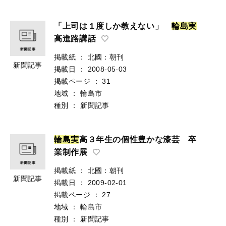
「上司は１度しか教えない」
輪
島
実
高進路講話
掲載紙
：
北國：朝刊
新聞記事
掲載日
：
2008-05-03
掲載ページ
：
31
地域
：
輪島市
種別
：
新聞記事
輪
島
実
高３年生の個性豊かな漆芸 卒
業制作展
掲載紙
：
北國：朝刊
新聞記事
掲載日
：
2009-02-01
掲載ページ
：
27
地域
：
輪島市
種別
：
新聞記事