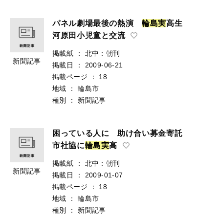
パネル劇場最後の熱演
輪
島
実
高生
河原田小児童と交流
掲載紙
：
北中：朝刊
新聞記事
掲載日
：
2009-06-21
掲載ページ
：
18
地域
：
輪島市
種別
：
新聞記事
困っている人に 助け合い募金寄託
市社協に
輪
島
実
高
掲載紙
：
北中：朝刊
新聞記事
掲載日
：
2009-01-07
掲載ページ
：
18
地域
：
輪島市
種別
：
新聞記事