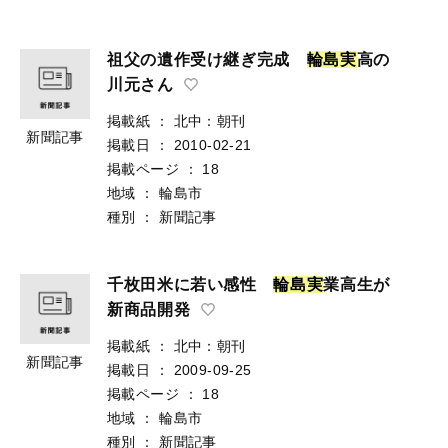
祖父の遺作受け継ぎ完成
輪
島
実
高の
川元さん
掲載紙
：
北中：朝刊
新聞記事
掲載日
：
2010-02-21
掲載ページ
：
18
地域
：
輪島市
種別
：
新聞記事
千枚田米に若い感性
輪
島
実
業高生が
新商品開発
掲載紙
：
北中：朝刊
新聞記事
掲載日
：
2009-09-25
掲載ページ
：
18
地域
：
輪島市
種別
：
新聞記事