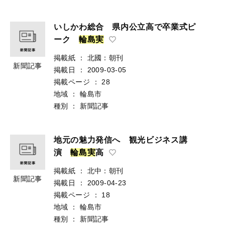
いしかわ総合 県内公立高で卒業式ピ
ーク
輪
島
実
掲載紙
：
北國：朝刊
新聞記事
掲載日
：
2009-03-05
掲載ページ
：
28
地域
：
輪島市
種別
：
新聞記事
地元の魅力発信へ 観光ビジネス講
演
輪
島
実
高
掲載紙
：
北中：朝刊
新聞記事
掲載日
：
2009-04-23
掲載ページ
：
18
地域
：
輪島市
種別
：
新聞記事