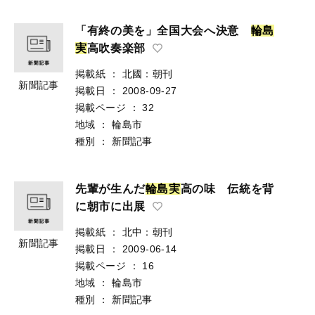
「有終の美を」全国大会へ決意
輪
島
実
高吹奏楽部
掲載紙
：
北國：朝刊
新聞記事
掲載日
：
2008-09-27
掲載ページ
：
32
地域
：
輪島市
種別
：
新聞記事
先輩が生んだ
輪
島
実
高の味 伝統を背
に朝市に出展
掲載紙
：
北中：朝刊
新聞記事
掲載日
：
2009-06-14
掲載ページ
：
16
地域
：
輪島市
種別
：
新聞記事