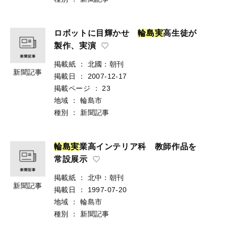
ロボットに目輝かせ
輪
島
実
高生徒が
製作、実演
掲載紙
：
北國：朝刊
新聞記事
掲載日
：
2007-12-17
掲載ページ
：
23
地域
：
輪島市
種別
：
新聞記事
輪
島
実
業高インテリア科 教師作品を
常設展示
掲載紙
：
北中：朝刊
新聞記事
掲載日
：
1997-07-20
地域
：
輪島市
種別
：
新聞記事