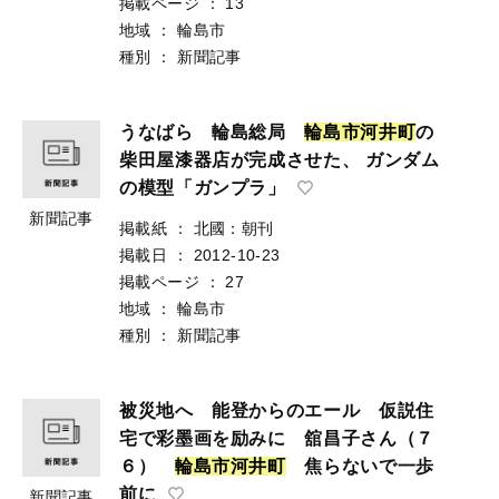
掲載ページ
：
13
地域
：
輪島市
種別
：
新聞記事
うなばら 輪島総局
輪
島
市
河
井
町
の
柴田屋漆器店が完成させた、 ガンダム
の模型「ガンプラ」
新聞記事
掲載紙
：
北國：朝刊
掲載日
：
2012-10-23
掲載ページ
：
27
地域
：
輪島市
種別
：
新聞記事
被災地へ 能登からのエール 仮説住
宅で彩墨画を励みに 舘昌子さん（７
６）
輪
島
市
河
井
町
焦らないで一歩
前に
新聞記事