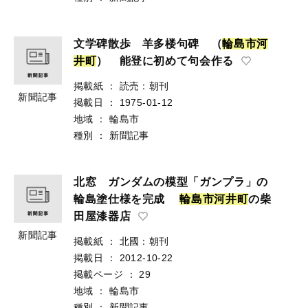
文学碑散歩 羊多楼句碑 （
輪
島
市
河
井
町
） 能登に初めて句会作る
掲載紙
：
読売：朝刊
新聞記事
掲載日
：
1975-01-12
地域
：
輪島市
種別
：
新聞記事
北窓 ガンダムの模型「ガンプラ」の
輪島塗仕様を完成
輪
島
市
河
井
町
の柴
田屋漆器店
新聞記事
掲載紙
：
北國：朝刊
掲載日
：
2012-10-22
掲載ページ
：
29
地域
：
輪島市
種別
：
新聞記事