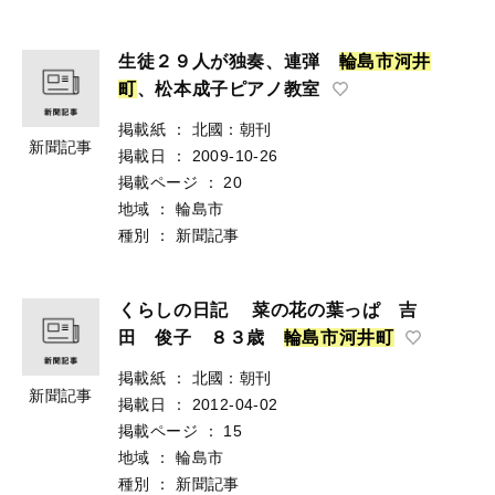
生徒２９人が独奏、連弾
輪
島
市
河
井
町
、松本成子ピアノ教室
掲載紙
：
北國：朝刊
新聞記事
掲載日
：
2009-10-26
掲載ページ
：
20
地域
：
輪島市
種別
：
新聞記事
くらしの日記 菜の花の葉っぱ 吉
田 俊子 ８３歳
輪
島
市
河
井
町
掲載紙
：
北國：朝刊
新聞記事
掲載日
：
2012-04-02
掲載ページ
：
15
地域
：
輪島市
種別
：
新聞記事