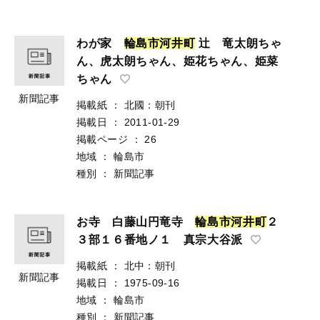
わが家
輪
島
市
河
井
町
辻 竜太朗ちゃ
ん、虎太朗ちゃん、姫花ちゃん、姫菜
ちゃん
新聞記事
掲載紙
：
北國：朝刊
掲載日
：
2011-01-29
掲載ページ
：
26
地域
：
輪島市
種別
：
新聞記事
お寺 白藤山円竜寺
輪
島
市
河
井
町
２
３部１６番地ノ１ 真宗大谷派
掲載紙
：
北中：朝刊
新聞記事
掲載日
：
1975-09-16
地域
：
輪島市
種別
：
新聞記事