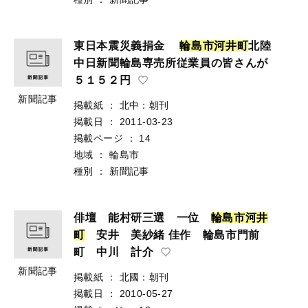
東日本震災義捐金
輪
島
市
河
井
町
北陸
中日新聞輪島専売所従業員の皆さんが
５１５２円
新聞記事
掲載紙
：
北中：朝刊
掲載日
：
2011-03-23
掲載ページ
：
14
地域
：
輪島市
種別
：
新聞記事
俳壇 能村研三選 一位
輪
島
市
河
井
町
安井 美紗緒 佳作 輪島市門前
町 中川 計介
新聞記事
掲載紙
：
北國：朝刊
掲載日
：
2010-05-27