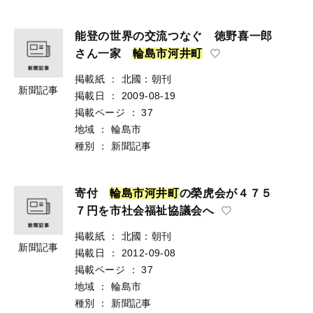
能登の世界の交流つなぐ 徳野喜一郎
さん一家
輪
島
市
河
井
町
掲載紙
：
北國：朝刊
新聞記事
掲載日
：
2009-08-19
掲載ページ
：
37
地域
：
輪島市
種別
：
新聞記事
寄付
輪
島
市
河
井
町
の榮虎会が４７５
７円を市社会福祉協議会へ
掲載紙
：
北國：朝刊
新聞記事
掲載日
：
2012-09-08
掲載ページ
：
37
地域
：
輪島市
種別
：
新聞記事