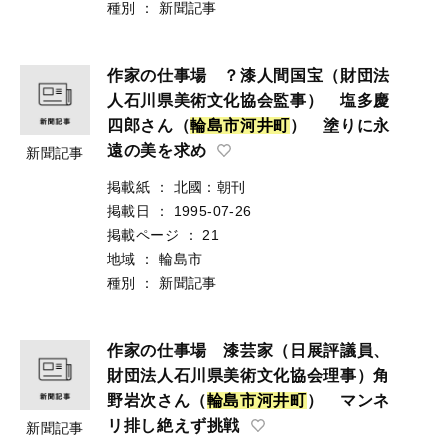
種別
：
新聞記事
作家の仕事場 ？漆人間国宝（財団法
人石川県美術文化協会監事） 塩多慶
四郎さん（
輪
島
市
河
井
町
） 塗りに永
遠の美を求め
新聞記事
掲載紙
：
北國：朝刊
掲載日
：
1995-07-26
掲載ページ
：
21
地域
：
輪島市
種別
：
新聞記事
作家の仕事場 漆芸家（日展評議員、
財団法人石川県美術文化協会理事）角
野岩次さん（
輪
島
市
河
井
町
） マンネ
リ排し絶えず挑戦
新聞記事