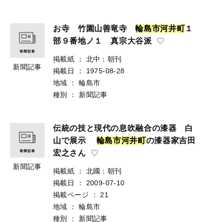
お寺 竹園山善竜寺
輪
島
市
河
井
町
１
部９番地ノ１ 真宗大谷派
掲載紙
：
北中：朝刊
新聞記事
掲載日
：
1975-08-28
地域
：
輪島市
種別
：
新聞記事
伝統の技と現代の息吹融合の漆器 白
山で展示
輪
島
市
河
井
町
の漆器家吉田
宏之さん
新聞記事
掲載紙
：
北國：朝刊
掲載日
：
2009-07-10
掲載ページ
：
21
地域
：
輪島市
種別
：
新聞記事