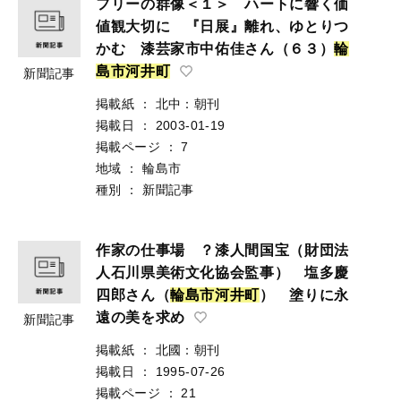
フリーの群像＜１＞ ハートに響く価
値観大切に 『日展』離れ、ゆとりつ
かむ 漆芸家市中佑佳さん（６３）
輪
島
市
河
井
町
新聞記事
掲載紙
：
北中：朝刊
掲載日
：
2003-01-19
掲載ページ
：
7
地域
：
輪島市
種別
：
新聞記事
作家の仕事場 ？漆人間国宝（財団法
人石川県美術文化協会監事） 塩多慶
四郎さん（
輪
島
市
河
井
町
） 塗りに永
遠の美を求め
新聞記事
掲載紙
：
北國：朝刊
掲載日
：
1995-07-26
掲載ページ
：
21