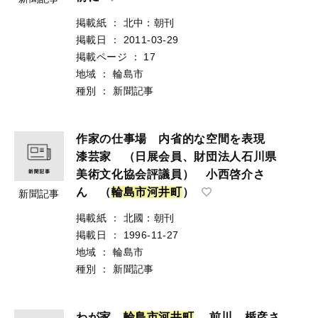
掲載紙
：
北中：朝刊
掲載日
：
2011-03-29
掲載ページ
：
17
地域
：
輪島市
種別
：
新聞記事
作家の仕事場 内省的な空間を表現
漆芸家 （日展会員、財団法人石川県
美術文化協会評議員） 小西啓介さ
ん （
輪
島
市
河
井
町
）
新聞記事
掲載紙
：
北國：朝刊
掲載日
：
1996-11-27
地域
：
輪島市
種別
：
新聞記事
わが家
輪
島
市
河
井
町
前川 楯彦さ