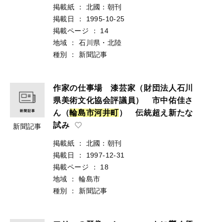
掲載紙
：
北國：朝刊
掲載日
：
1995-10-25
掲載ページ
：
14
地域
：
石川県・北陸
種別
：
新聞記事
作家の仕事場 漆芸家（財団法人石川
県美術文化協会評議員） 市中佑佳さ
ん（
輪
島
市
河
井
町
） 伝統超え新たな
試み
新聞記事
掲載紙
：
北國：朝刊
掲載日
：
1997-12-31
掲載ページ
：
18
地域
：
輪島市
種別
：
新聞記事