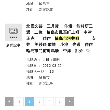
地域
：
輪島市
種別
：
新聞記事
北國文芸 三月賞 俳壇 能村研三
選 二位 輪島市鳳至町上町 中津
正克 佳作
輪
島
市
河
井
町
安
井 美紗緒 歌壇 小池 光選 佳作
新聞記事
輪島市門前町馬場 中津 計介
掲載紙
：
北國：朝刊
掲載日
：
2012-03-22
掲載ページ
：
13
地域
：
輪島市
種別
：
新聞記事
1
2
3
4
5