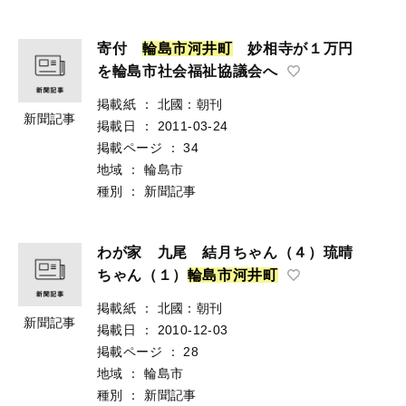
寄付
輪
島
市
河
井
町
妙相寺が１万円
を輪島市社会福祉協議会へ
掲載紙
：
北國：朝刊
新聞記事
掲載日
：
2011-03-24
掲載ページ
：
34
地域
：
輪島市
種別
：
新聞記事
わが家 九尾 結月ちゃん（４）琉晴
ちゃん（１）
輪
島
市
河
井
町
掲載紙
：
北國：朝刊
新聞記事
掲載日
：
2010-12-03
掲載ページ
：
28
地域
：
輪島市
種別
：
新聞記事