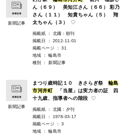
ん（６９） 美知江さん（６６） 彩乃
さん（１１） 知貴ちゃん（５） 翔
太ちゃん（３）
新聞記事
掲載紙
：
北國：朝刊
掲載日
：
2012-11-01
掲載ページ
：
31
地域
：
輪島市
種別
：
新聞記事
まつり歳時記１０ きさらぎ祭
輪
島
市
河
井
町
「当屋」は実力者の証 四
十九歳、指導者への階段
新聞記事
掲載紙
：
北國：夕刊
掲載日
：
1978-03-17
掲載ページ
：
3
地域
：
輪島市