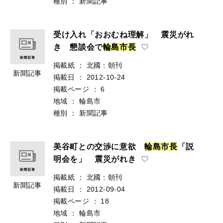
種別
：
新聞記事
受け入れ「おおむね理解」 震災がれ
き 懇談会で
輪
島
市
長
掲載紙
：
北國：朝刊
新聞記事
掲載日
：
2012-10-24
掲載ページ
：
6
地域
：
輪島市
種別
：
新聞記事
美谷町との交渉に意欲
輪
島
市
長
「説
明会を」 震災がれき
掲載紙
：
北國：朝刊
新聞記事
掲載日
：
2012-09-04
掲載ページ
：
18
地域
：
輪島市