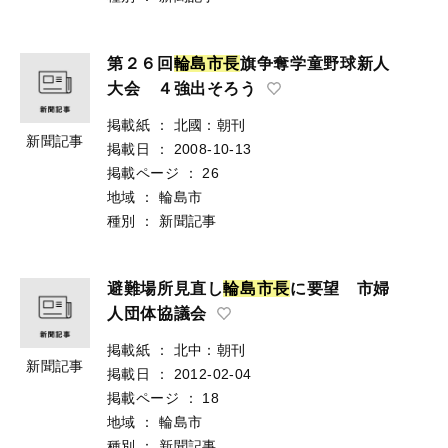
第２６回
輪
島
市
長
旗争奪学童野球新人
大会 ４強出そろう
掲載紙
：
北國：朝刊
新聞記事
掲載日
：
2008-10-13
掲載ページ
：
26
地域
：
輪島市
種別
：
新聞記事
避難場所見直し
輪
島
市
長
に要望 市婦
人団体協議会
掲載紙
：
北中：朝刊
新聞記事
掲載日
：
2012-02-04
掲載ページ
：
18
地域
：
輪島市
種別
：
新聞記事