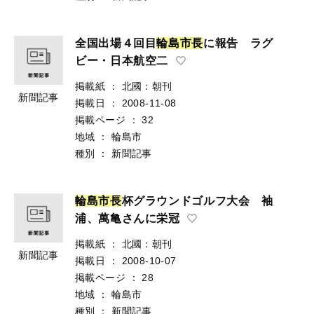
全国出場４回目
輪
島
市
長
に報告 ラグ
ビー・日本航空二
掲載紙
：
北國：朝刊
新聞記事
掲載日
：
2008-11-08
掲載ページ
：
32
地域
：
輪島市
種別
：
新聞記事
輪
島
市
長
杯グラウンドゴルフ大会 袖
浦、萬亀さんに栄冠
掲載紙
：
北國：朝刊
新聞記事
掲載日
：
2008-10-07
掲載ページ
：
28
地域
：
輪島市
種別
：
新聞記事