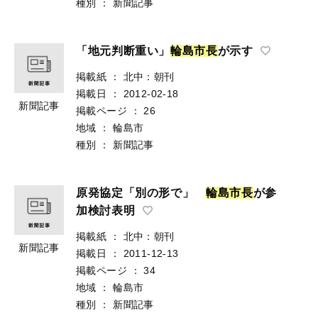
種別
：
新聞記事
「地元判断重い」
輪
島
市
長
が示す
掲載紙
：
北中：朝刊
掲載日
：
2012-02-18
新聞記事
掲載ページ
：
26
地域
：
輪島市
種別
：
新聞記事
原発協定「別の形で」
輪
島
市
長
が参
加検討表明
掲載紙
：
北中：朝刊
新聞記事
掲載日
：
2011-12-13
掲載ページ
：
34
地域
：
輪島市
種別
：
新聞記事