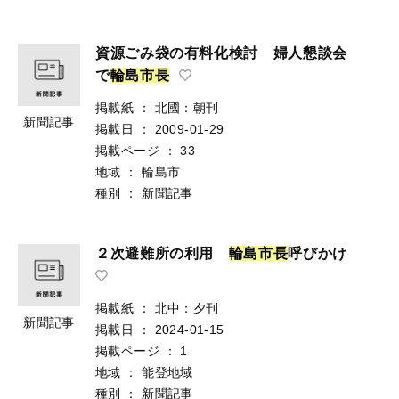
資源ごみ袋の有料化検討 婦人懇談会
で
輪
島
市
長
掲載紙
：
北國：朝刊
新聞記事
掲載日
：
2009-01-29
掲載ページ
：
33
地域
：
輪島市
種別
：
新聞記事
２次避難所の利用
輪
島
市
長
呼びかけ
掲載紙
：
北中：夕刊
新聞記事
掲載日
：
2024-01-15
掲載ページ
：
1
地域
：
能登地域
種別
：
新聞記事