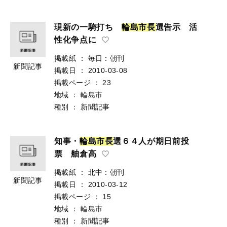
現新の一騎打ち
輪
島
市
長
選告示 活
性化争点に
掲載紙
：
毎日：朝刊
新聞記事
掲載日
：
2010-03-08
掲載ページ
：
23
地域
：
輪島市
種別
：
新聞記事
知事・
輪
島
市
長
選６４人が期日前投
票 舳倉高
掲載紙
：
北中：朝刊
新聞記事
掲載日
：
2010-03-12
掲載ページ
：
15
地域
：
輪島市
種別
：
新聞記事