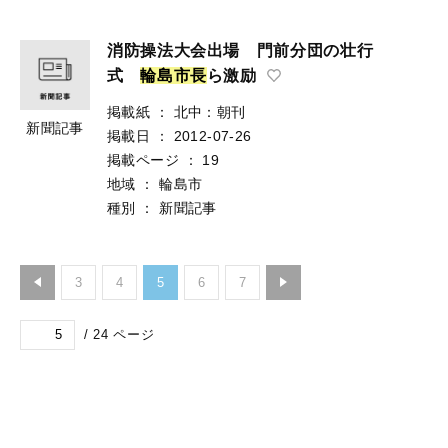
消防操法大会出場 門前分団の壮行
式
輪
島
市
長
ら激励
掲載紙
：
北中：朝刊
新聞記事
掲載日
：
2012-07-26
掲載ページ
：
19
地域
：
輪島市
種別
：
新聞記事
3
4
5
6
7
/
24
ページ