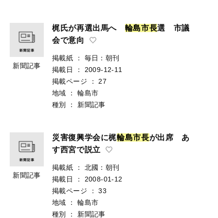
梶氏が再選出馬へ
輪
島
市
長
選 市議
会で意向
掲載紙
：
毎日：朝刊
新聞記事
掲載日
：
2009-12-11
掲載ページ
：
27
地域
：
輪島市
種別
：
新聞記事
災害復興学会に梶
輪
島
市
長
が出席 あ
す西宮で説立
掲載紙
：
北國：朝刊
新聞記事
掲載日
：
2008-01-12
掲載ページ
：
33
地域
：
輪島市
種別
：
新聞記事