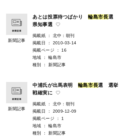
あとは投票待つばかり
輪
島
市
長
選
県知事選
掲載紙
：
北中：朝刊
新聞記事
掲載日
：
2010-03-14
掲載ページ
：
16
地域
：
輪島市
種別
：
新聞記事
中浦氏が出馬表明
輪
島
市
長
選 選挙
戦確実に
掲載紙
：
北中：朝刊
新聞記事
掲載日
：
2009-12-09
掲載ページ
：
1
地域
：
輪島市
種別
：
新聞記事