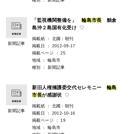
「監視機関整備を」
輪
島
市
長
舳倉
島沖２島国有化受け
掲載紙
：
北國：朝刊
新聞記事
掲載日
：
2012-09-17
掲載ページ
：
25
地域
：
輪島市
種別
：
新聞記事
新旧人権擁護委交代セレモニー
輪
島
市
長
が感謝状
掲載紙
：
北國：朝刊
新聞記事
掲載日
：
2012-10-16
掲載ページ
：
19
地域
：
輪島市