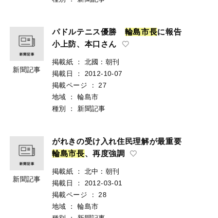
パドルテニス優勝
輪
島
市
長
に報告
小上防、本口さん
掲載紙
：
北國：朝刊
新聞記事
掲載日
：
2012-10-07
掲載ページ
：
27
地域
：
輪島市
種別
：
新聞記事
がれきの受け入れ住民理解が最重要
輪
島
市
長
、再度強調
掲載紙
：
北中：朝刊
新聞記事
掲載日
：
2012-03-01
掲載ページ
：
28
地域
：
輪島市
種別
：
新聞記事