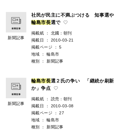
社民が民主に不満ぶつける 知事選や
輪
島
市
長
選で
掲載紙
：
北國：朝刊
新聞記事
掲載日
：
2010-03-21
掲載ページ
：
5
地域
：
輪島市
種別
：
新聞記事
輪
島
市
長
選２氏の争い 「継続か刷新
か」争点
掲載紙
：
読売：朝刊
新聞記事
掲載日
：
2010-03-08
掲載ページ
：
27
地域
：
輪島市
種別
：
新聞記事