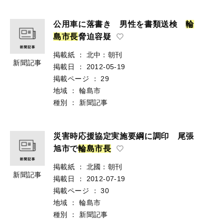
公用車に落書き 男性を書類送検
輪
島
市
長
脅迫容疑
掲載紙
：
北中：朝刊
新聞記事
掲載日
：
2012-05-19
掲載ページ
：
29
地域
：
輪島市
種別
：
新聞記事
災害時応援協定実施要綱に調印 尾張
旭市で
輪
島
市
長
掲載紙
：
北國：朝刊
新聞記事
掲載日
：
2012-07-19
掲載ページ
：
30
地域
：
輪島市
種別
：
新聞記事