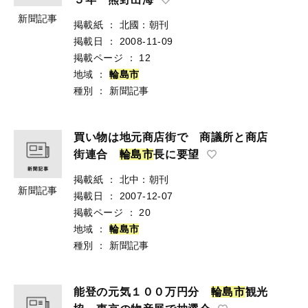
新聞記事
掲載紙
：
北國：朝刊
掲載日
：
2008-11-09
掲載ページ
：
12
地域
：
輪
島
市
種別
：
新聞記事
買い物は地元商店街で 商議所と商店
街連合
輪
島
市
長に要望
掲載紙
：
北中：朝刊
新聞記事
掲載日
：
2007-12-07
掲載ページ
：
20
地域
：
輪
島
市
種別
：
新聞記事
能登の元気１００万円分
輪
島
市
観光