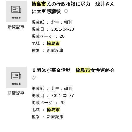
輪
島
市
民の行政相談に尽力 浅井さん
に大臣感謝状
掲載紙
：
北中：朝刊
新聞記事
掲載日
：
2011-04-28
掲載ページ
：
20
地域
：
輪
島
市
種別
：
新聞記事
６団体が募金活動
輪
島
市
女性連絡会
掲載紙
：
北中：朝刊
新聞記事
掲載日
：
2011-03-27
掲載ページ
：
20
地域
：
輪
島
市
種別
：
新聞記事