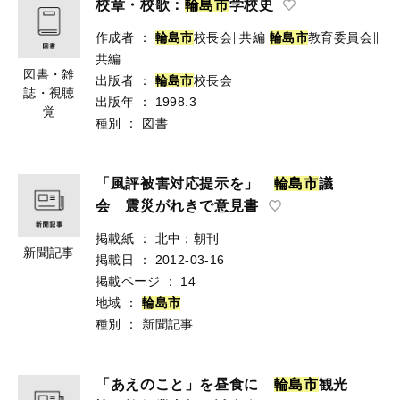
校章・校歌：
輪
島
市
学校史
作成者
：
輪
島
市
校長会∥共編
輪
島
市
教育委員会∥
共編
図書・雑
出版者
：
輪
島
市
校長会
誌・視聴
出版年
：
1998.3
覚
種別
：
図書
「風評被害対応提示を」
輪
島
市
議
会 震災がれきで意見書
掲載紙
：
北中：朝刊
新聞記事
掲載日
：
2012-03-16
掲載ページ
：
14
地域
：
輪
島
市
種別
：
新聞記事
「あえのこと」を昼食に
輪
島
市
観光