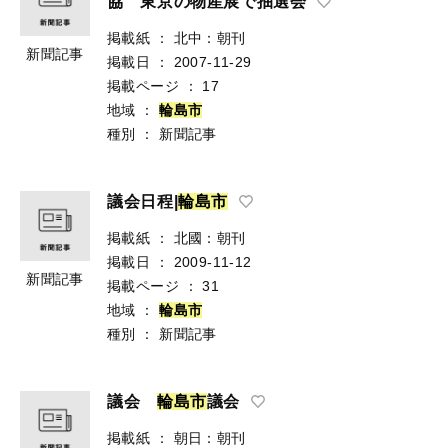
協 東京の物産展で抽選会
掲載紙
：
北中：朝刊
新聞記事
掲載日
：
2007-11-29
掲載ページ
：
17
地域
：
輪
島
市
種別
：
新聞記事
議会日程|
輪
島
市
掲載紙
：
北國：朝刊
掲載日
：
2009-11-12
新聞記事
掲載ページ
：
31
地域
：
輪
島
市
種別
：
新聞記事
議会
輪
島
市
議会
掲載紙
：
朝日：朝刊