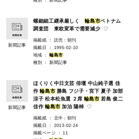
螺鈿細工継承厳しく
輪
島
市
ベトナム
調査団 東欧変革で需要減少
掲載紙
：
読売：朝刊
新聞記事
掲載日
：
1995-02-10
地域
：
輪
島
市
種別
：
新聞記事
ほくりく中日文芸 俳壇 中山純子選 佳
作
輪
島
市
勝島 フジ子・宮下 夏子 加部
涼子 松本松魚選 ２席
輪
島
市
若島 俊二
佳作
輪
島
市
加治 陽棹
新聞記事
掲載紙
：
北中：朝刊
掲載日
：
2013-02-24
掲載ページ
：
11