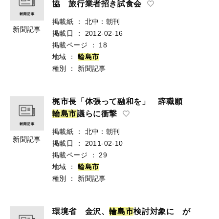
協 旅行業者招き試食会
掲載紙
：
北中：朝刊
新聞記事
掲載日
：
2012-02-16
掲載ページ
：
18
地域
：
輪
島
市
種別
：
新聞記事
梶市長「体張って融和を」 辞職願
輪
島
市
議らに衝撃
掲載紙
：
北中：朝刊
新聞記事
掲載日
：
2011-02-10
掲載ページ
：
29
地域
：
輪
島
市
種別
：
新聞記事
環境省 金沢、
輪
島
市
検討対象に が