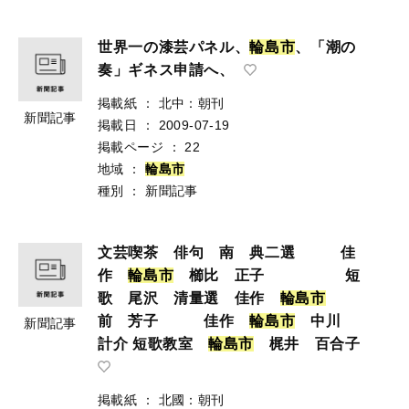
世界一の漆芸パネル、
輪
島
市
、「潮の
奏」ギネス申請へ、
掲載紙
：
北中：朝刊
新聞記事
掲載日
：
2009-07-19
掲載ページ
：
22
地域
：
輪
島
市
種別
：
新聞記事
文芸喫茶 俳句 南 典二選 佳
作
輪
島
市
櫛比 正子 短
歌 尾沢 清量選 佳作
輪
島
市
前 芳子 佳作
輪
島
市
中川
新聞記事
計介 短歌教室
輪
島
市
梶井 百合子
掲載紙
：
北國：朝刊