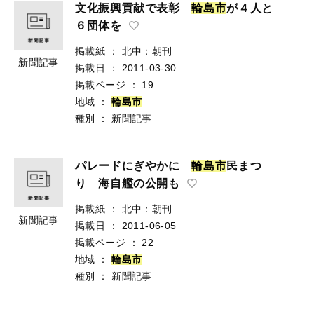
文化振興貢献で表彰
輪
島
市
が４人と
６団体を
掲載紙
：
北中：朝刊
新聞記事
掲載日
：
2011-03-30
掲載ページ
：
19
地域
：
輪
島
市
種別
：
新聞記事
パレードにぎやかに
輪
島
市
民まつ
り 海自艦の公開も
掲載紙
：
北中：朝刊
新聞記事
掲載日
：
2011-06-05
掲載ページ
：
22
地域
：
輪
島
市
種別
：
新聞記事