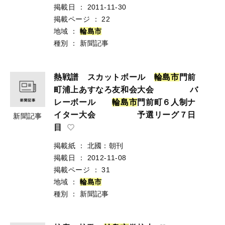
掲載日
：
2011-11-30
掲載ページ
：
22
地域
：
輪
島
市
種別
：
新聞記事
熱戦譜 スカットボール
輪
島
市
門前
町浦上あすなろ友和会大会 バ
レーボール
輪
島
市
門前町６人制ナ
イター大会 予選リーグ７日
新聞記事
目
掲載紙
：
北國：朝刊
掲載日
：
2012-11-08
掲載ページ
：
31
地域
：
輪
島
市
種別
：
新聞記事