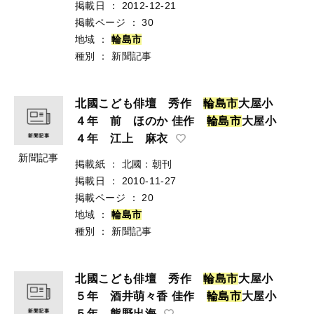
掲載日
：
2012-12-21
掲載ページ
：
30
地域
：
輪
島
市
種別
：
新聞記事
北國こども俳壇 秀作
輪
島
市
大屋小
４年 前 ほのか 佳作
輪
島
市
大屋小
４年 江上 麻衣
新聞記事
掲載紙
：
北國：朝刊
掲載日
：
2010-11-27
掲載ページ
：
20
地域
：
輪
島
市
種別
：
新聞記事
北國こども俳壇 秀作
輪
島
市
大屋小
５年 酒井萌々香 佳作
輪
島
市
大屋小
５年 熊野出海