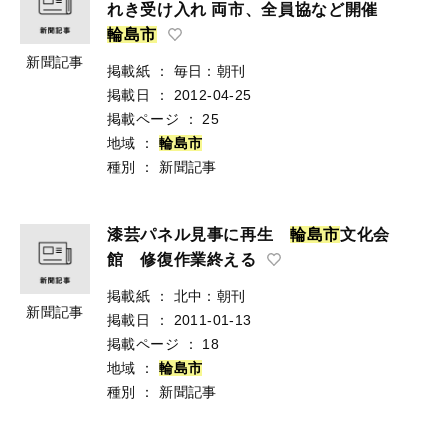
れき受け入れ 両市、全員協など開催
輪
島
市
新聞記事
掲載紙
：
毎日：朝刊
掲載日
：
2012-04-25
掲載ページ
：
25
地域
：
輪
島
市
種別
：
新聞記事
漆芸パネル見事に再生
輪
島
市
文化会
館 修復作業終える
掲載紙
：
北中：朝刊
新聞記事
掲載日
：
2011-01-13
掲載ページ
：
18
地域
：
輪
島
市
種別
：
新聞記事