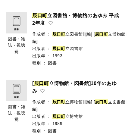
辰
口
町
立図書館・博物館のあゆみ 平成
2年度
作成者
：
辰
口
町
立図書館∥[編]
[
辰
口
町
立博物館∥
図書・雑
編]
誌・視聴
出版者
：
辰
口
町
立図書館
覚
出版年
：
1993
種別
：
図書
[
辰
口
町
立博物館・図書館]10年のあゆ
み
作成者
：
辰
口
町
立博物館∥[編]
[
辰
口
町
立図書館∥
図書・雑
編]
誌・視聴
出版者
：
辰
口
町
立博物館
覚
出版年
：
1989
種別
：
図書