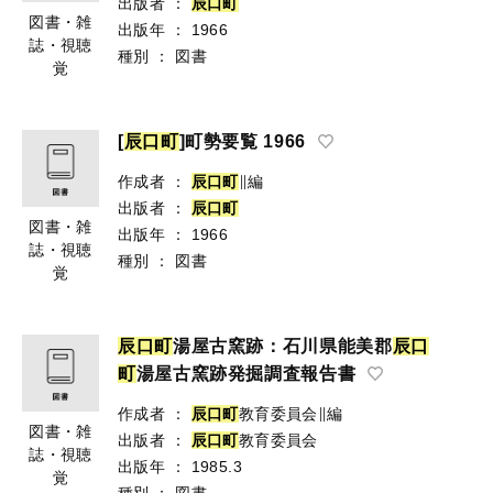
出版者
：
辰
口
町
図書・雑
出版年
：
1966
誌・視聴
種別
：
図書
覚
[
辰
口
町
]町勢要覧 1966
作成者
：
辰
口
町
∥編
出版者
：
辰
口
町
図書・雑
出版年
：
1966
誌・視聴
種別
：
図書
覚
辰
口
町
湯屋古窯跡：石川県能美郡
辰
口
町
湯屋古窯跡発掘調査報告書
作成者
：
辰
口
町
教育委員会∥編
図書・雑
出版者
：
辰
口
町
教育委員会
誌・視聴
出版年
：
1985.3
覚
種別
：
図書