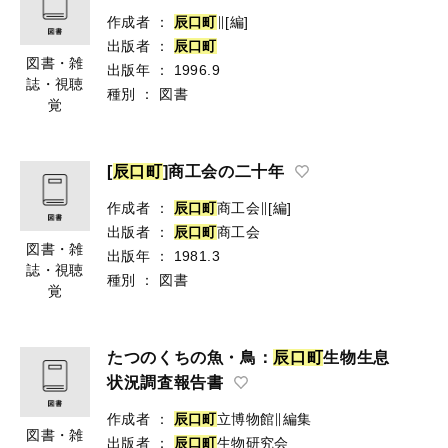
作成者
：
辰
口
町
∥[編]
出版者
：
辰
口
町
図書・雑
出版年
：
1996.9
誌・視聴
種別
：
図書
覚
[
辰
口
町
]商工会の二十年
作成者
：
辰
口
町
商工会∥[編]
出版者
：
辰
口
町
商工会
図書・雑
出版年
：
1981.3
誌・視聴
種別
：
図書
覚
たつのくちの魚・鳥：
辰
口
町
生物生息
状況調査報告書
作成者
：
辰
口
町
立博物館∥編集
図書・雑
出版者
：
辰
口
町
生物研究会