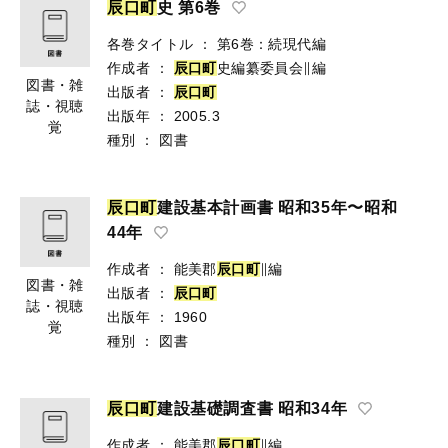
辰
口
町
史 第6巻
各巻タイトル
：
第6巻：続現代編
作成者
：
辰
口
町
史編纂委員会∥編
図書・雑
出版者
：
辰
口
町
誌・視聴
出版年
：
2005.3
覚
種別
：
図書
辰
口
町
建設基本計画書 昭和35年〜昭和
44年
作成者
：
能美郡
辰
口
町
∥編
図書・雑
出版者
：
辰
口
町
誌・視聴
出版年
：
1960
覚
種別
：
図書
辰
口
町
建設基礎調査書 昭和34年
作成者
：
能美郡
辰
口
町
∥編