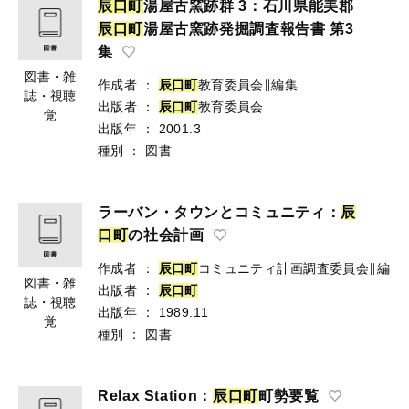
辰
口
町
湯屋古窯跡群 3：石川県能美郡
辰
口
町
湯屋古窯跡発掘調査報告書 第3
集
図書・雑
作成者
：
辰
口
町
教育委員会∥編集
誌・視聴
出版者
：
辰
口
町
教育委員会
覚
出版年
：
2001.3
種別
：
図書
ラーバン・タウンとコミュニティ：
辰
口
町
の社会計画
作成者
：
辰
口
町
コミュニティ計画調査委員会∥編
図書・雑
出版者
：
辰
口
町
誌・視聴
出版年
：
1989.11
覚
種別
：
図書
Relax Station：
辰
口
町
町勢要覧