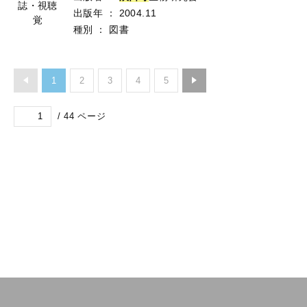
誌・視聴
出版年
：
2004.11
覚
種別
：
図書
1
2
3
4
5
/
44
ページ