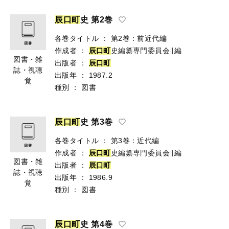
辰
口
町
史 第2巻
各巻タイトル
：
第2巻：前近代編
作成者
：
辰
口
町
史編纂専門委員会∥編
図書・雑
出版者
：
辰
口
町
誌・視聴
出版年
：
1987.2
覚
種別
：
図書
辰
口
町
史 第3巻
各巻タイトル
：
第3巻：近代編
作成者
：
辰
口
町
史編纂専門委員会∥編
図書・雑
出版者
：
辰
口
町
誌・視聴
出版年
：
1986.9
覚
種別
：
図書
辰
口
町
史 第4巻