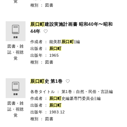
覚
種別
：
図書
辰
口
町
建設実施計画書 昭和40年〜昭和
44年
作成者
：
能美郡
辰
口
町
∥編
図書・雑
出版者
：
辰
口
町
誌・視聴
出版年
：
1965
覚
種別
：
図書
辰
口
町
史 第1巻
各巻タイトル
：
第1巻：自然・民俗・言語編
作成者
：
辰
口
町
史編纂専門委員会∥編
図書・雑
出版者
：
辰
口
町
誌・視聴
出版年
：
1983.12
覚
種別
：
図書