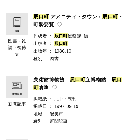
辰
口
町
アメニティ・タウン：
辰
口
町
・
町勢要覧
作成者
：
辰
口
町
総務課∥編
図書・雑
出版者
：
辰
口
町
誌・視聴
出版年
：
1986.10
覚
種別
：
図書
美術館博物館
辰
口
町
立博物館
辰
口
町
倉重
掲載紙
：
北中：朝刊
新聞記事
掲載日
：
1997-09-19
地域
：
能美市
種別
：
新聞記事