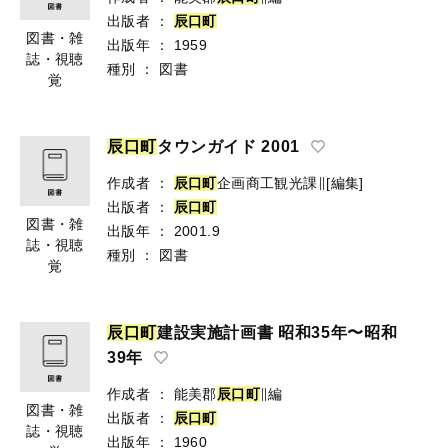
出版者
：
辰
口
町
図書・雑
出版年
：
1959
誌・視聴
種別
：
図書
覚
辰
口
町
タウンガイド 2001
作成者
：
辰
口
町
企画商工観光課∥[編集]
出版者
：
辰
口
町
図書・雑
出版年
：
2001.9
誌・視聴
種別
：
図書
覚
辰
口
町
建設実施計画書 昭和35年〜昭和
39年
作成者
：
能美郡
辰
口
町
∥編
図書・雑
出版者
：
辰
口
町
誌・視聴
出版年
：
1960