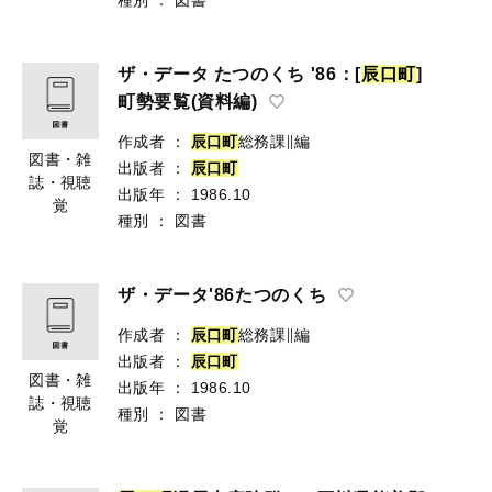
ザ・データ たつのくち '86：[
辰
口
町
]
町勢要覧(資料編)
作成者
：
辰
口
町
総務課∥編
図書・雑
出版者
：
辰
口
町
誌・視聴
出版年
：
1986.10
覚
種別
：
図書
ザ・データ'86たつのくち
作成者
：
辰
口
町
総務課∥編
出版者
：
辰
口
町
図書・雑
出版年
：
1986.10
誌・視聴
種別
：
図書
覚