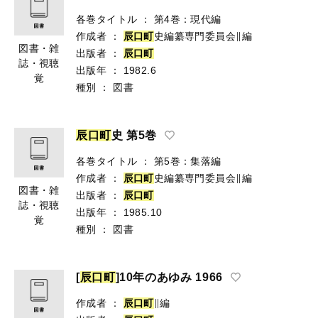
各巻タイトル
：
第4巻：現代編
作成者
：
辰
口
町
史編纂専門委員会∥編
図書・雑
出版者
：
辰
口
町
誌・視聴
出版年
：
1982.6
覚
種別
：
図書
辰
口
町
史 第5巻
各巻タイトル
：
第5巻：集落編
作成者
：
辰
口
町
史編纂専門委員会∥編
図書・雑
出版者
：
辰
口
町
誌・視聴
出版年
：
1985.10
覚
種別
：
図書
[
辰
口
町
]10年のあゆみ 1966
作成者
：
辰
口
町
∥編