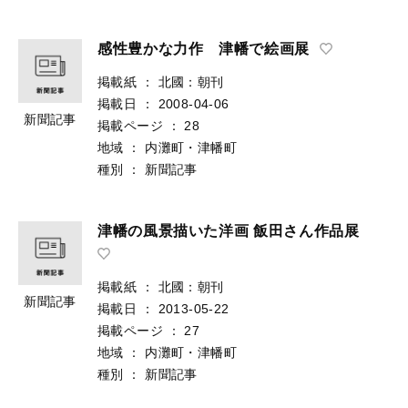
感性豊かな力作 津幡で絵画展
掲載紙
：
北國：朝刊
掲載日
：
2008-04-06
新聞記事
掲載ページ
：
28
地域
：
内灘町・津幡町
種別
：
新聞記事
津幡の風景描いた洋画 飯田さん作品展
掲載紙
：
北國：朝刊
新聞記事
掲載日
：
2013-05-22
掲載ページ
：
27
地域
：
内灘町・津幡町
種別
：
新聞記事