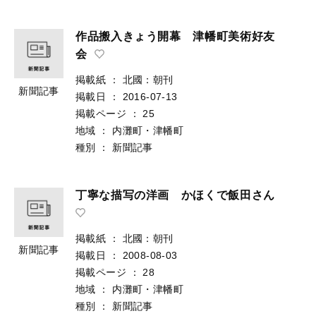
作品搬入きょう開幕 津幡町美術好友
会
掲載紙
：
北國：朝刊
新聞記事
掲載日
：
2016-07-13
掲載ページ
：
25
地域
：
内灘町・津幡町
種別
：
新聞記事
丁寧な描写の洋画 かほくで飯田さん
掲載紙
：
北國：朝刊
新聞記事
掲載日
：
2008-08-03
掲載ページ
：
28
地域
：
内灘町・津幡町
種別
：
新聞記事