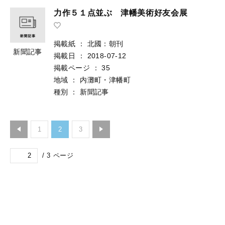
力作５１点並ぶ 津幡美術好友会展
掲載紙
：
北國：朝刊
新聞記事
掲載日
：
2018-07-12
掲載ページ
：
35
地域
：
内灘町・津幡町
種別
：
新聞記事
1
2
3
/
3
ページ