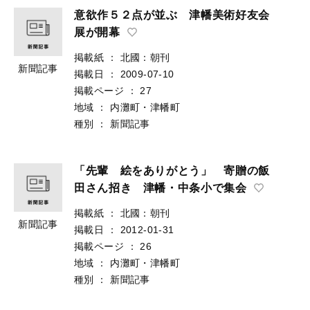
意欲作５２点が並ぶ 津幡美術好友会
展が開幕
掲載紙
：
北國：朝刊
新聞記事
掲載日
：
2009-07-10
掲載ページ
：
27
地域
：
内灘町・津幡町
種別
：
新聞記事
「先輩 絵をありがとう」 寄贈の飯
田さん招き 津幡・中条小で集会
掲載紙
：
北國：朝刊
新聞記事
掲載日
：
2012-01-31
掲載ページ
：
26
地域
：
内灘町・津幡町
種別
：
新聞記事