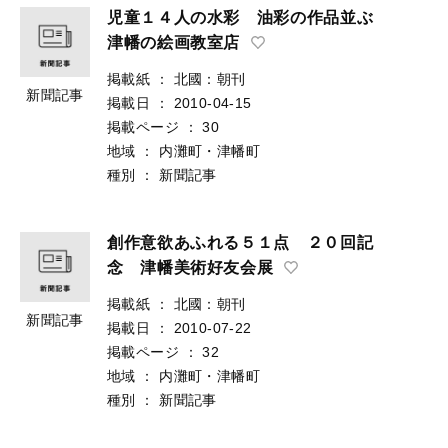
児童１４人の水彩 油彩の作品並ぶ
津幡の絵画教室店
掲載紙
：
北國：朝刊
新聞記事
掲載日
：
2010-04-15
掲載ページ
：
30
地域
：
内灘町・津幡町
種別
：
新聞記事
創作意欲あふれる５１点 ２０回記
念 津幡美術好友会展
掲載紙
：
北國：朝刊
新聞記事
掲載日
：
2010-07-22
掲載ページ
：
32
地域
：
内灘町・津幡町
種別
：
新聞記事