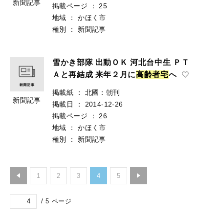
新聞記事
掲載ページ
：
25
地域
：
かほく市
種別
：
新聞記事
雪かき部隊 出動ＯＫ 河北台中生 ＰＴ
Ａと再結成 来年２月に
高
齢
者
宅
へ
掲載紙
：
北國：朝刊
新聞記事
掲載日
：
2014-12-26
掲載ページ
：
26
地域
：
かほく市
種別
：
新聞記事
1
2
3
4
5
/
5
ページ