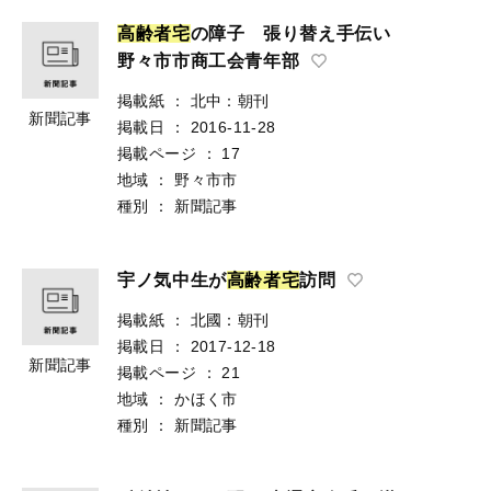
高
齢
者
宅
の障子 張り替え手伝い
野々市市商工会青年部
掲載紙
：
北中：朝刊
新聞記事
掲載日
：
2016-11-28
掲載ページ
：
17
地域
：
野々市市
種別
：
新聞記事
宇ノ気中生が
高
齢
者
宅
訪問
掲載紙
：
北國：朝刊
掲載日
：
2017-12-18
新聞記事
掲載ページ
：
21
地域
：
かほく市
種別
：
新聞記事