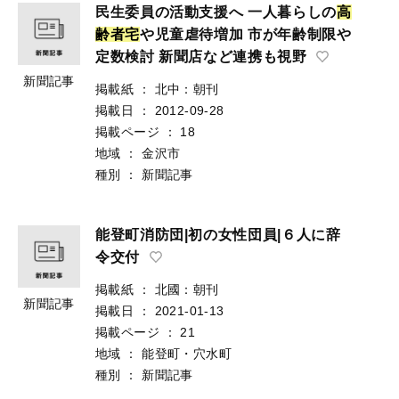
民生委員の活動支援へ 一人暮らしの
高
齢
者
宅
や児童虐待増加 市が年齢制限や
定数検討 新聞店など連携も視野
新聞記事
掲載紙
：
北中：朝刊
掲載日
：
2012-09-28
掲載ページ
：
18
地域
：
金沢市
種別
：
新聞記事
能登町消防団|初の女性団員|６人に辞
令交付
掲載紙
：
北國：朝刊
新聞記事
掲載日
：
2021-01-13
掲載ページ
：
21
地域
：
能登町・穴水町
種別
：
新聞記事