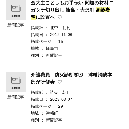
金大生ことしもお手伝い 間垣の材料ニ
ガタケ切り出し 輪島・大沢町
高
齢
者
宅
に設置へ
新聞記事
掲載紙
：
北中：朝刊
掲載日
：
2012-11-06
掲載ページ
：
15
地域
：
輪島市
種別
：
新聞記事
介護職員 防火診断学ぶ 津幡消防本
部が研修会
掲載紙
：
読売：朝刊
新聞記事
掲載日
：
2023-03-07
掲載ページ
：
29
地域
：
津幡町
種別
：
新聞記事