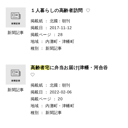
１人暮らしの高齢者訪問
掲載紙
：
北國：朝刊
掲載日
：
2017-11-12
新聞記事
掲載ページ
：
28
地域
：
内灘町・津幡町
種別
：
新聞記事
高
齢
者
宅
に弁当お届け|津幡・河合谷
掲載紙
：
北國：朝刊
新聞記事
掲載日
：
2022-02-06
掲載ページ
：
20
地域
：
内灘町・津幡町
種別
：
新聞記事