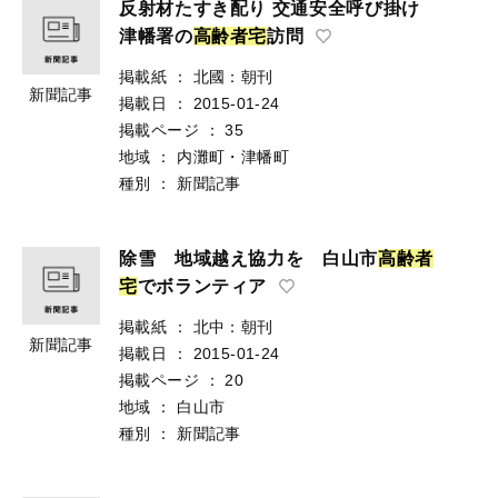
反射材たすき配り 交通安全呼び掛け
津幡署の
高
齢
者
宅
訪問
掲載紙
：
北國：朝刊
新聞記事
掲載日
：
2015-01-24
掲載ページ
：
35
地域
：
内灘町・津幡町
種別
：
新聞記事
除雪 地域越え協力を 白山市
高
齢
者
宅
でボランティア
掲載紙
：
北中：朝刊
新聞記事
掲載日
：
2015-01-24
掲載ページ
：
20
地域
：
白山市
種別
：
新聞記事