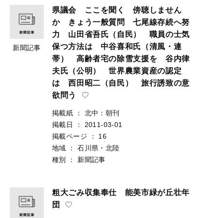
県議会 ここを聞く 傍聴しません
か きょう一般質問 七尾線存続へ努
力 山田省吾氏（自民） 職員の士気
保つ方法は 中谷喜和氏（清風・連
新聞記事
帯） 高齢者宅の除雪支援を 谷内律
夫氏（公明） 世界農業資産の認定
は 西田昭二（自民） 旅行誘致の意
欲問う
掲載紙
：
北中：朝刊
掲載日
：
2011-03-01
掲載ページ
：
16
地域
：
石川県・北陸
種別
：
新聞記事
粗大ごみ収集奉仕 能美市緑が丘壮年
団