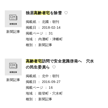
独居
高
齢
者
宅
を除雪
掲載紙
：
北國：朝刊
掲載日
：
2018-02-14
新聞記事
掲載ページ
：
31
地域
：
内灘町・津幡町
種別
：
新聞記事
高
齢
者
宅
訪問で安全意識啓発へ 穴水
の民生委員ら
掲載紙
：
北中：朝刊
新聞記事
掲載日
：
2016-09-27
掲載ページ
：
16
地域
：
能登町・穴水町
種別
：
新聞記事