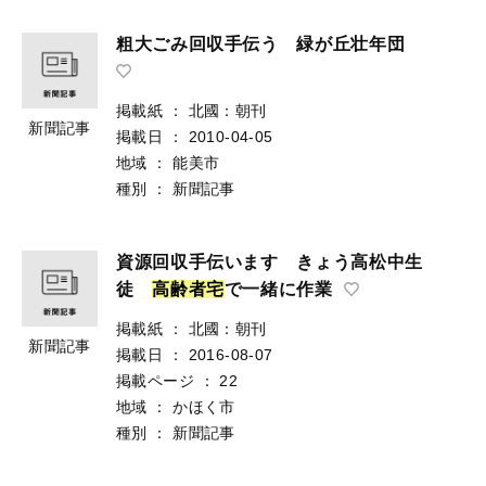
粗大ごみ回収手伝う 緑が丘壮年団
掲載紙
：
北國：朝刊
新聞記事
掲載日
：
2010-04-05
地域
：
能美市
種別
：
新聞記事
資源回収手伝います きょう高松中生
徒
高
齢
者
宅
で一緒に作業
掲載紙
：
北國：朝刊
新聞記事
掲載日
：
2016-08-07
掲載ページ
：
22
地域
：
かほく市
種別
：
新聞記事