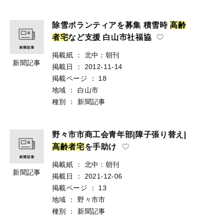
除雪ボランティアを募集 積雪時
高
齢
者
宅
など支援 白山市社福協
掲載紙
：
北中：朝刊
新聞記事
掲載日
：
2012-11-14
掲載ページ
：
18
地域
：
白山市
種別
：
新聞記事
野々市市商工会青年部|障子張り替え|
高
齢
者
宅
を手助け
掲載紙
：
北中：朝刊
新聞記事
掲載日
：
2021-12-06
掲載ページ
：
13
地域
：
野々市市
種別
：
新聞記事