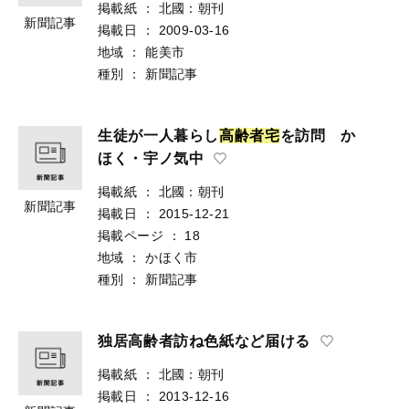
掲載紙
：
北國：朝刊
新聞記事
掲載日
：
2009-03-16
地域
：
能美市
種別
：
新聞記事
生徒が一人暮らし
高
齢
者
宅
を訪問 か
ほく・宇ノ気中
掲載紙
：
北國：朝刊
新聞記事
掲載日
：
2015-12-21
掲載ページ
：
18
地域
：
かほく市
種別
：
新聞記事
独居高齢者訪ね色紙など届ける
掲載紙
：
北國：朝刊
掲載日
：
2013-12-16