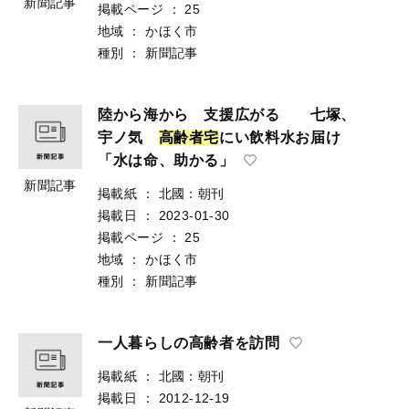
新聞記事
掲載ページ
：
25
地域
：
かほく市
種別
：
新聞記事
陸から海から 支援広がる 七塚、
宇ノ気
高
齢
者
宅
にい飲料水お届け
「水は命、助かる」
新聞記事
掲載紙
：
北國：朝刊
掲載日
：
2023-01-30
掲載ページ
：
25
地域
：
かほく市
種別
：
新聞記事
一人暮らしの高齢者を訪問
掲載紙
：
北國：朝刊
掲載日
：
2012-12-19