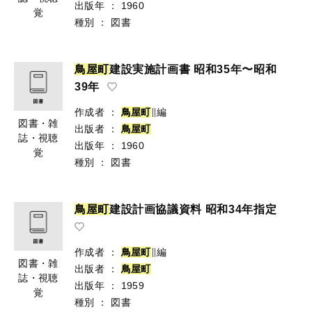
出版年
：
1960
覚
種別
：
図書
鳥
屋
町
建設実施計画書 昭和35年〜昭和
39年
作成者
：
鳥
屋
町
∥編
図書・雑
出版者
：
鳥
屋
町
誌・視聴
出版年
：
1960
覚
種別
：
図書
鳥
屋
町
建設計画協議資料 昭和34年指定
作成者
：
鳥
屋
町
∥編
図書・雑
出版者
：
鳥
屋
町
誌・視聴
出版年
：
1959
覚
種別
：
図書