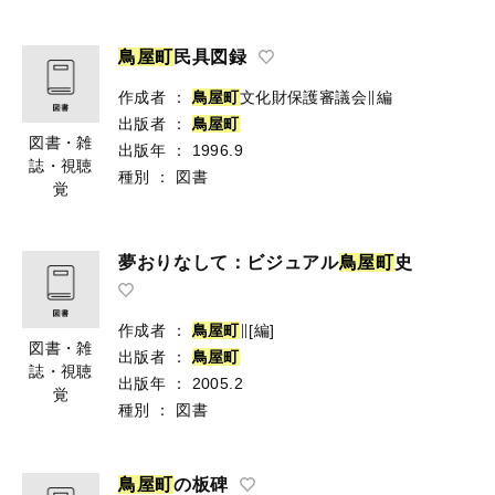
鳥
屋
町
民具図録
作成者
：
鳥
屋
町
文化財保護審議会∥編
出版者
：
鳥
屋
町
図書・雑
出版年
：
1996.9
誌・視聴
種別
：
図書
覚
夢おりなして：ビジュアル
鳥
屋
町
史
作成者
：
鳥
屋
町
∥[編]
図書・雑
出版者
：
鳥
屋
町
誌・視聴
出版年
：
2005.2
覚
種別
：
図書
鳥
屋
町
の板碑