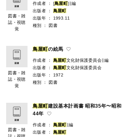
作成者
：
[
鳥
屋
町
]∥編
出版者
：
鳥
屋
町
図書・雑
出版年
：
1993.11
誌・視聴
種別
：
図書
覚
鳥
屋
町
の絵馬
作成者
：
鳥
屋
町
文化財保護委員会∥編
出版者
：
鳥
屋
町
文化財保護委員会
図書・雑
出版年
：
1972
誌・視聴
種別
：
図書
覚
鳥
屋
町
建設基本計画書 昭和35年〜昭和
44年
作成者
：
鳥
屋
町
∥編
図書・雑
出版者
：
鳥
屋
町
誌・視聴