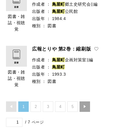
作成者
：
鳥
屋
町
郷土史研究会∥編
出版者
：
鳥
屋
町
公民館
図書・雑
出版年
：
1984.4
誌・視聴
種別
：
図書
覚
広報とりや 第2巻：縮刷版
作成者
：
鳥
屋
町
企画対策室∥編
出版者
：
鳥
屋
町
図書・雑
出版年
：
1993.3
誌・視聴
種別
：
図書
覚
1
2
3
4
5
/
7
ページ