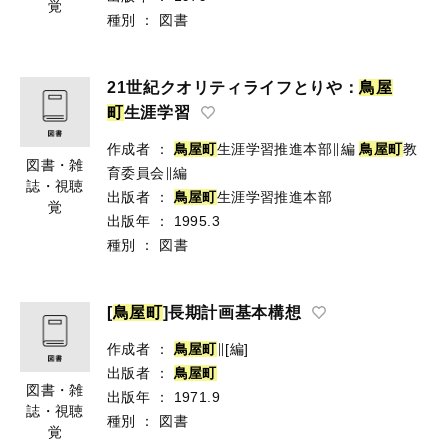
覚
種別
：
図書
21世紀クオリティライフとりや：
鳥
屋
町
生涯学習
作成者
：
鳥
屋
町
生涯学習推進本部∥編
鳥
屋
町
教
図書・雑
育委員会∥編
誌・視聴
出版者
：
鳥
屋
町
生涯学習推進本部
覚
出版年
：
1995.3
種別
：
図書
[
鳥
屋
町
]長期計画基本構想
作成者
：
鳥
屋
町
∥[編]
出版者
：
鳥
屋
町
図書・雑
出版年
：
1971.9
誌・視聴
種別
：
図書
覚