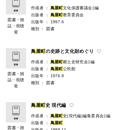
作成者
：
鳥
屋
町
文化保護審議会∥編
出版者
：
鳥
屋
町
教育委員会
図書・雑
出版年
：
1997.6
誌・視聴
種別
：
図書
覚
鳥
屋
町
の史跡と文化財めぐり
作成者
：
鳥
屋
町
郷土史研究会∥編
出版者
：
鳥
屋
町
公民館
図書・雑
出版年
：
1976.8
誌・視聴
種別
：
図書
覚
鳥
屋
町
史 現代編
作成者
：
鳥
屋
町
史(現代編)編集委員会∥編
出版者
：
鳥
屋
町
図書・雑
出版年
：
1989.11