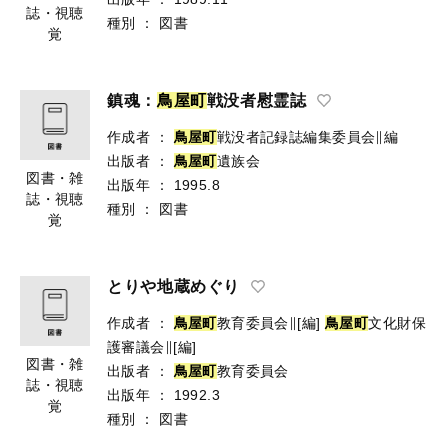
誌・視聴
種別
：
図書
覚
鎮魂：
鳥
屋
町
戦没者慰霊誌
作成者
：
鳥
屋
町
戦没者記録誌編集委員会∥編
出版者
：
鳥
屋
町
遺族会
図書・雑
出版年
：
1995.8
誌・視聴
種別
：
図書
覚
とりや地蔵めぐり
作成者
：
鳥
屋
町
教育委員会∥[編]
鳥
屋
町
文化財保
護審議会∥[編]
図書・雑
出版者
：
鳥
屋
町
教育委員会
誌・視聴
出版年
：
1992.3
覚
種別
：
図書