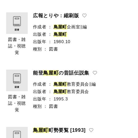
広報とりや：縮刷版
作成者
：
鳥
屋
町
企画室∥編
出版者
：
鳥
屋
町
図書・雑
出版年
：
1980.10
誌・視聴
種別
：
図書
覚
能登
鳥
屋
町
の昔話伝説集
作成者
：
鳥
屋
町
教育委員会∥編
出版者
：
鳥
屋
町
教育委員会
図書・雑
出版年
：
1995.3
誌・視聴
種別
：
図書
覚
鳥
屋
町
町勢要覧 [1993]