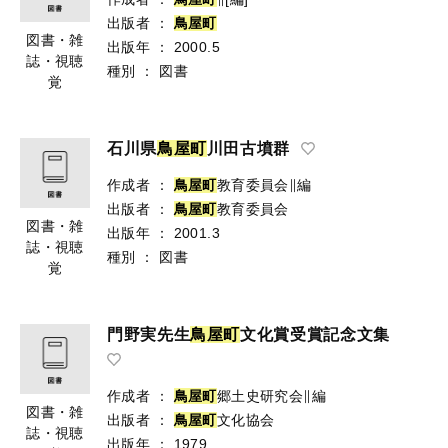
出版者
：
鳥
屋
町
図書・雑
出版年
：
2000.5
誌・視聴
種別
：
図書
覚
石川県
鳥
屋
町
川田古墳群
作成者
：
鳥
屋
町
教育委員会∥編
出版者
：
鳥
屋
町
教育委員会
図書・雑
出版年
：
2001.3
誌・視聴
種別
：
図書
覚
門野実先生
鳥
屋
町
文化賞受賞記念文集
作成者
：
鳥
屋
町
郷土史研究会∥編
図書・雑
出版者
：
鳥
屋
町
文化協会
誌・視聴
出版年
：
1979