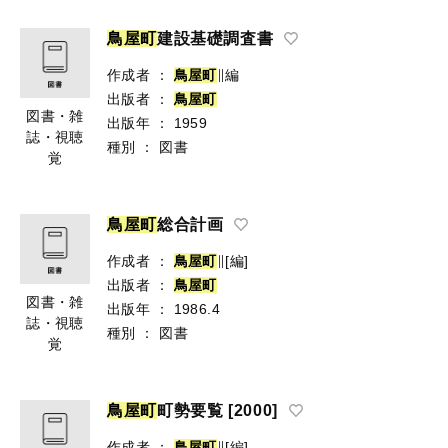
鳥
屋
町
建設基礎調査書
作成者
：
鳥
屋
町
∥編
出版者
：
鳥
屋
町
図書・雑
出版年
：
1959
誌・視聴
種別
：
図書
覚
鳥
屋
町
総合計画
作成者
：
鳥
屋
町
∥[編]
出版者
：
鳥
屋
町
図書・雑
出版年
：
1986.4
誌・視聴
種別
：
図書
覚
鳥
屋
町
町勢要覧 [2000]
作成者
：
鳥
屋
町
∥[編]