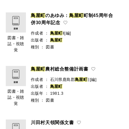
鳥
屋
町
のあゆみ：
鳥
屋
町
町制45周年合
併30周年記念
作成者
：
鳥
屋
町
‖[編]
図書・雑
出版者
：
鳥
屋
町
誌・視聴
種別
：
図書
覚
鳥
屋
町
農村総合整備計画書
作成者
：
石川県鹿島郡
鳥
屋
町
∥[編]
出版者
：
鳥
屋
町
図書・雑
出版年
：
1981.3
誌・視聴
種別
：
図書
覚
川田村天領関係文書