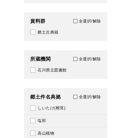
292
1953
312
資料群
全選択/解除
1954
317
郷土古典籍
1955
318
1956
326
所蔵機関
全選択/解除
1957
335
石川県立図書館
1958
345
1959
349
郷土件名典拠
全選択/解除
1960
352
しいたけ(椎茸)
1961
361
塩田
1963
366
高山植物
1964