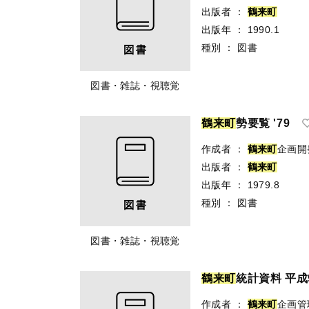
出版者
：
鶴
来
町
出版年
：
1990.1
種別
：
図書
図書・雑誌・視聴覚
鶴
来
町
勢要覧 '79
作成者
：
鶴
来
町
企画開
出版者
：
鶴
来
町
出版年
：
1979.8
種別
：
図書
図書・雑誌・視聴覚
鶴
来
町
統計資料 平成
作成者
：
鶴
来
町
企画管