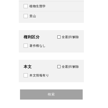
367
植物生態学
1965
369
里山
1966
370
1967
374
権利区分
全選択/解除
1968
375
著作権なし
1969
376
1970
379
本文
全選択/解除
1971
382
本文情報有り
1972
384
1973
385
検索
1974
388
1975