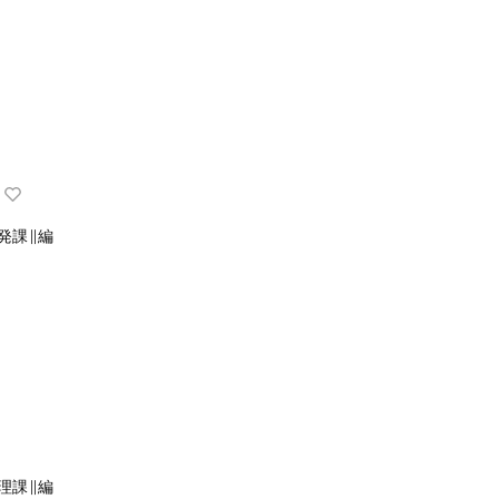
発課∥編
理課∥編