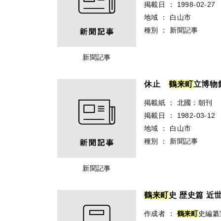
掲載日
：
1998-02-27
地域
：
白山市
種別
：
新聞記事
新聞記事
休止
鶴
来
町
立博物
掲載紙
：
北國：朝刊
掲載日
：
1982-03-12
地域
：
白山市
種別
：
新聞記事
新聞記事
鶴
来
町
史 歴史篇 近
作成者
：
鶴
来
町
史編纂