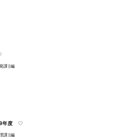
発課∥編
9年度
理課∥編