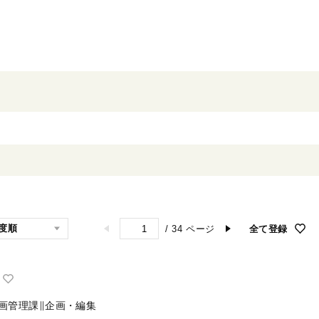
/
34
ページ
全て登録
画管理課∥企画・編集