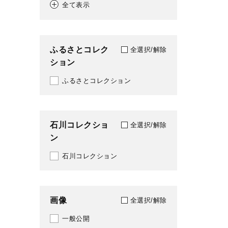
全て表示
1934
202
1935
209
ふるさとコレク
全選択/解除
1936
ション
214
1937
ふるさとコレクション
223
1939
224
1943
石川コレクショ
280
全選択/解除
ン
1944
288
石川コレクション
1947
289
1950
290
画像
全選択/解除
1951
291
一般公開
1952