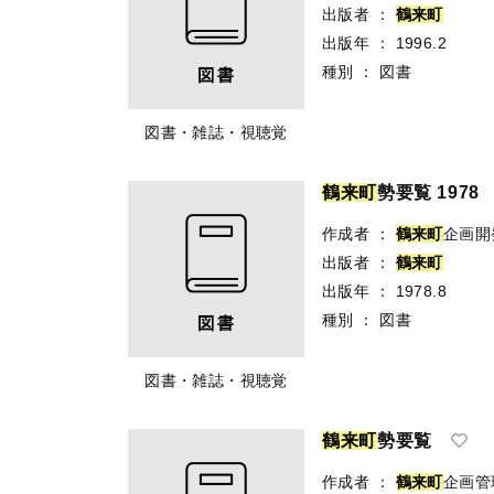
出版者
：
鶴
来
町
出版年
：
1996.2
種別
：
図書
図書・雑誌・視聴覚
鶴
来
町
勢要覧 1978
作成者
：
鶴
来
町
企画開
出版者
：
鶴
来
町
出版年
：
1978.8
種別
：
図書
図書・雑誌・視聴覚
鶴
来
町
勢要覧
作成者
：
鶴
来
町
企画管