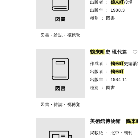
出版者
：
鶴
来
町
役場
出版年
：
1988.3
種別
：
図書
図書・雑誌・視聴覚
鶴
来
町
史 現代篇
作成者
：
鶴
来
町
史編纂
出版者
：
鶴
来
町
出版年
：
1984.11
種別
：
図書
図書・雑誌・視聴覚
美術館博物館
鶴
来
掲載紙
：
北中：朝刊