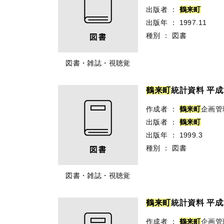
出版者
：
鶴
来
町
出版年
：
1997.11
種別
：
図書
図書・雑誌・視聴覚
鶴
来
町
統計資料 平成
作成者
：
鶴
来
町
企画管
出版者
：
鶴
来
町
出版年
：
1999.3
種別
：
図書
図書・雑誌・視聴覚
鶴
来
町
統計資料 平成
作成者
：
鶴
来
町
企画管