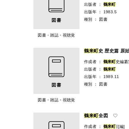
出版者
：
鶴
来
町
出版年
：
1983.5
種別
：
図書
図書・雑誌・視聴覚
鶴
来
町
史 歴史篇 原
作成者
：
鶴
来
町
史編纂
出版者
：
鶴
来
町
出版年
：
1989.11
種別
：
図書
図書・雑誌・視聴覚
鶴
来
町
全図
作成者
：
鶴
来
町
∥[編]