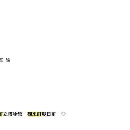
室∥編
町
立博物館
鶴
来
町
朝日町