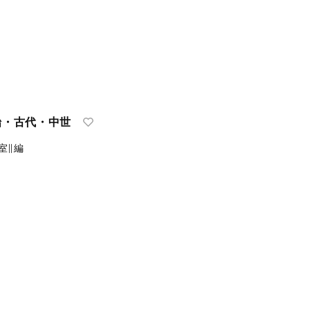
始・古代・中世
室∥編