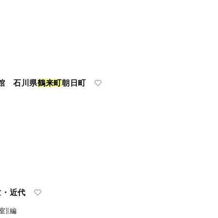
館 石川県
鶴
来
町
朝日町
世・近代
室∥編