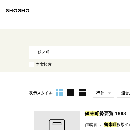
本文検索
表示スタイル
鶴
来
町
勢要覧 1988
作成者
：
鶴
来
町
役場企