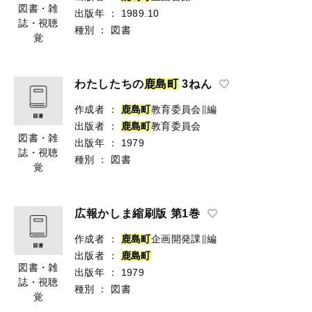
図書・雑
出版年
：
1989.10
誌・視聴
種別
：
図書
覚
わたしたちの
鹿
島
町
3ねん
作成者
：
鹿
島
町
教育委員会∥編
出版者
：
鹿
島
町
教育委員会
図書・雑
出版年
：
1979
誌・視聴
種別
：
図書
覚
広報かしま縮刷版 第1巻
作成者
：
鹿
島
町
企画開発課∥編
出版者
：
鹿
島
町
図書・雑
出版年
：
1979
誌・視聴
種別
：
図書
覚