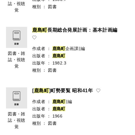
誌・視聴
種別
：
図書
覚
鹿
島
町
長期総合発展計画：基本計画編
作成者
：
鹿
島
町
企画課∥編
図書・雑
出版者
：
鹿
島
町
誌・視聴
出版年
：
1982.3
覚
種別
：
図書
[
鹿
島
町
]町勢要覧 昭和41年
作成者
：
鹿
島
町
∥編
出版者
：
鹿
島
町
図書・雑
出版年
：
1966
誌・視聴
種別
：
図書
覚