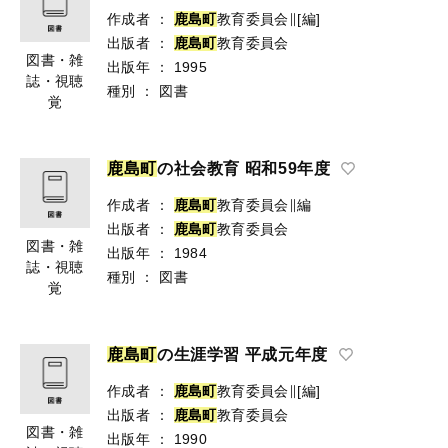
作成者
：
鹿
島
町
教育委員会∥[編]
出版者
：
鹿
島
町
教育委員会
図書・雑
出版年
：
1995
誌・視聴
種別
：
図書
覚
鹿
島
町
の社会教育 昭和59年度
作成者
：
鹿
島
町
教育委員会∥編
出版者
：
鹿
島
町
教育委員会
図書・雑
出版年
：
1984
誌・視聴
種別
：
図書
覚
鹿
島
町
の生涯学習 平成元年度
作成者
：
鹿
島
町
教育委員会∥[編]
出版者
：
鹿
島
町
教育委員会
図書・雑
出版年
：
1990