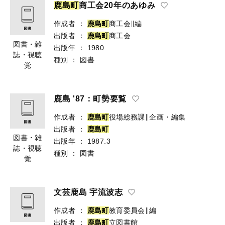
鹿
島
町
商工会20年のあゆみ
作成者
：
鹿
島
町
商工会∥編
出版者
：
鹿
島
町
商工会
図書・雑
出版年
：
1980
誌・視聴
種別
：
図書
覚
鹿島 '87：町勢要覧
作成者
：
鹿
島
町
役場総務課∥企画・編集
出版者
：
鹿
島
町
図書・雑
出版年
：
1987.3
誌・視聴
種別
：
図書
覚
文芸鹿島 宇流波志
作成者
：
鹿
島
町
教育委員会∥編
出版者
：
鹿
島
町
立図書館