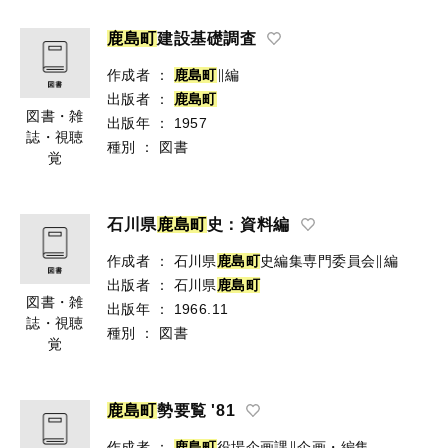
鹿
島
町
建設基礎調査
作成者
：
鹿
島
町
∥編
出版者
：
鹿
島
町
図書・雑
出版年
：
1957
誌・視聴
種別
：
図書
覚
石川県
鹿
島
町
史：資料編
作成者
：
石川県
鹿
島
町
史編集専門委員会∥編
出版者
：
石川県
鹿
島
町
図書・雑
出版年
：
1966.11
誌・視聴
種別
：
図書
覚
鹿
島
町
勢要覧 '81
作成者
：
鹿
島
町
役場企画課∥企画・編集