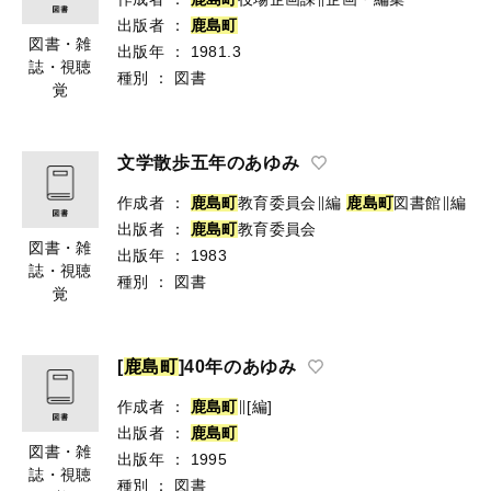
出版者
：
鹿
島
町
図書・雑
出版年
：
1981.3
誌・視聴
種別
：
図書
覚
文学散歩五年のあゆみ
作成者
：
鹿
島
町
教育委員会∥編
鹿
島
町
図書館∥編
出版者
：
鹿
島
町
教育委員会
図書・雑
出版年
：
1983
誌・視聴
種別
：
図書
覚
[
鹿
島
町
]40年のあゆみ
作成者
：
鹿
島
町
∥[編]
出版者
：
鹿
島
町
図書・雑
出版年
：
1995
誌・視聴
種別
：
図書