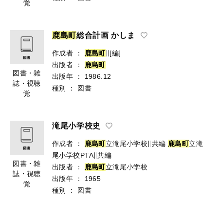
覚
鹿
島
町
総合計画 かしま
作成者
：
鹿
島
町
∥[編]
出版者
：
鹿
島
町
図書・雑
出版年
：
1986.12
誌・視聴
種別
：
図書
覚
滝尾小学校史
作成者
：
鹿
島
町
立滝尾小学校∥共編
鹿
島
町
立滝
尾小学校PTA∥共編
図書・雑
出版者
：
鹿
島
町
立滝尾小学校
誌・視聴
出版年
：
1965
覚
種別
：
図書