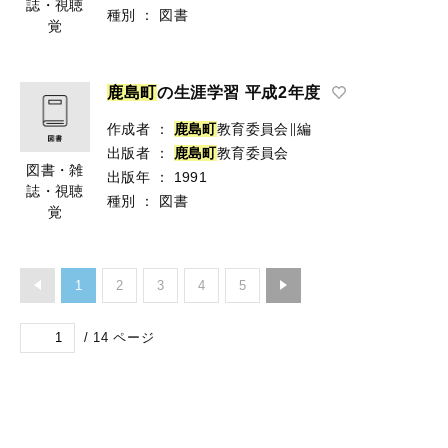
誌・視聴
種別
：
図書
覚
鹿
島
町
の生涯学習 平成2年度
作成者
：
鹿
島
町
教育委員会∥編
出版者
：
鹿
島
町
教育委員会
図書・雑
出版年
：
1991
誌・視聴
種別
：
図書
覚
1
2
3
4
5
/
14
ページ