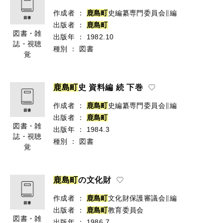
作成者
：
鹿
島
町
史編纂専門委員会∥編
出版者
：
鹿
島
町
図書・雑
出版年
：
1982.10
誌・視聴
種別
：
図書
覚
鹿
島
町
史 資料編 続 下巻
作成者
：
鹿
島
町
史編纂専門委員会∥編
出版者
：
鹿
島
町
図書・雑
出版年
：
1984.3
誌・視聴
種別
：
図書
覚
鹿
島
町
の文化財
作成者
：
鹿
島
町
文化財保護審議会∥編
出版者
：
鹿
島
町
教育委員会
図書・雑
出版年
：
1986.7