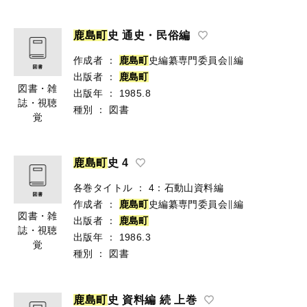
鹿
島
町
史 通史・民俗編
作成者
：
鹿
島
町
史編纂専門委員会∥編
出版者
：
鹿
島
町
図書・雑
出版年
：
1985.8
誌・視聴
種別
：
図書
覚
鹿
島
町
史 4
各巻タイトル
：
4：石動山資料編
作成者
：
鹿
島
町
史編纂専門委員会∥編
図書・雑
出版者
：
鹿
島
町
誌・視聴
出版年
：
1986.3
覚
種別
：
図書
鹿
島
町
史 資料編 続 上巻