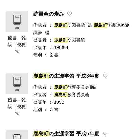
読書会の歩み
作成者
：
鹿
島
町
立図書館∥編
鹿
島
町
読書連絡協
議会∥編
図書・雑
出版者
：
鹿
島
町
立図書館
誌・視聴
出版年
：
1986.4
覚
種別
：
図書
鹿
島
町
の生涯学習 平成3年度
作成者
：
鹿
島
町
教育委員会∥編
出版者
：
鹿
島
町
教育委員会
図書・雑
出版年
：
1992
誌・視聴
種別
：
図書
覚
鹿
島
町
の生涯学習 平成6年度