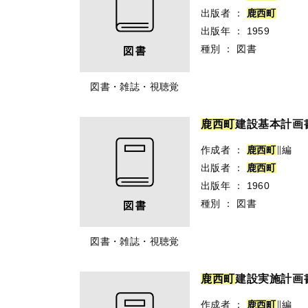
出版者
：
鹿
西
町
出版年
：
1959
種別
：
図書
図書・雑誌・視聴覚
鹿
西
町
建設基本計画書
作成者
：
鹿
西
町
∥編
出版者
：
鹿
西
町
出版年
：
1960
種別
：
図書
図書・雑誌・視聴覚
鹿
西
町
建設実施計画書
作成者
：
鹿
西
町
∥編