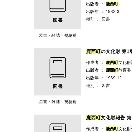
出版者
：
鹿
西
町
出版年
：
1982.3
種別
：
図書
図書・雑誌・視聴覚
鹿
西
町
の文化財 第1
作成者
：
鹿
西
町
文化財
出版者
：
鹿
西
町
教育委
出版年
：
1969.12
種別
：
図書
図書・雑誌・視聴覚
鹿
西
町
文化財報告 第
作成者
：
鹿
西
町
文化財