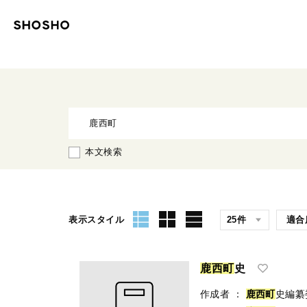
本文検索
表示スタイル
鹿
西
町
史
作成者
：
鹿
西
町
史編纂