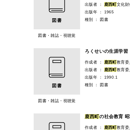
出版者
：
鹿
西
町
文化財
出版年
：
1965
種別
：
図書
図書・雑誌・視聴覚
ろくせいの生涯学習
作成者
：
鹿
西
町
教育委
出版者
：
鹿
西
町
教育委
出版年
：
1990.1
種別
：
図書
図書・雑誌・視聴覚
鹿
西
町
の社会教育 昭
作成者
：
鹿
西
町
教育委