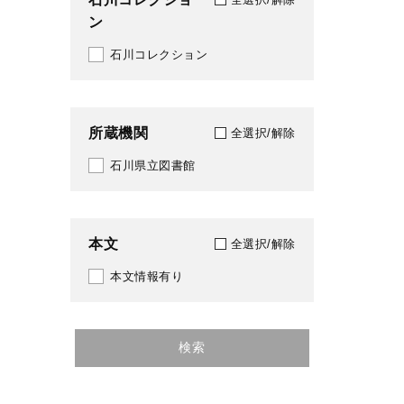
ン
1995
384
石川コレクション
1996
385
1997
388
所蔵機関
全選択/解除
1998
519
石川県立図書館
1999
586
2000
601
本文
全選択/解除
2001
611
本文情報有り
2002
686
2003
709
検索
2004
780
2005