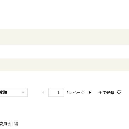
/
9
ページ
全て登録
委員会∥編