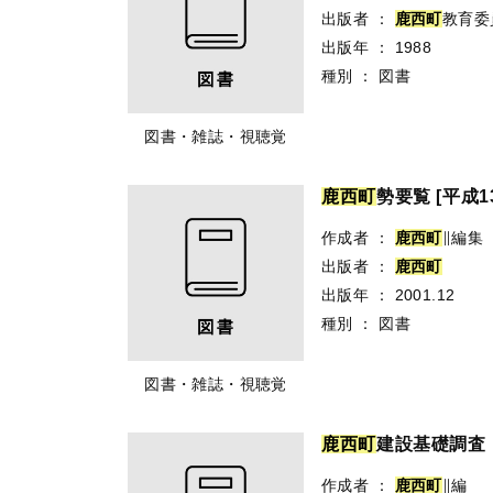
出版者
：
鹿
西
町
教育委
出版年
：
1988
種別
：
図書
図書・雑誌・視聴覚
鹿
西
町
勢要覧 [平成1
作成者
：
鹿
西
町
∥編集
出版者
：
鹿
西
町
出版年
：
2001.12
種別
：
図書
図書・雑誌・視聴覚
鹿
西
町
建設基礎調査
作成者
：
鹿
西
町
∥編