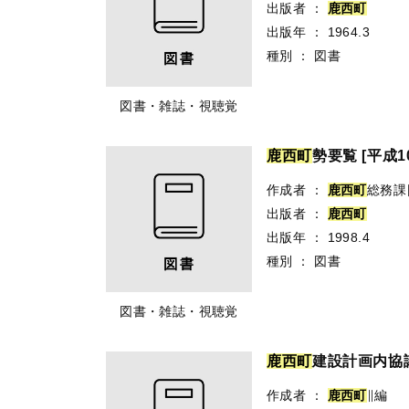
出版者
：
鹿
西
町
出版年
：
1964.3
種別
：
図書
図書・雑誌・視聴覚
鹿
西
町
勢要覧 [平成1
作成者
：
鹿
西
町
総務課
出版者
：
鹿
西
町
出版年
：
1998.4
種別
：
図書
図書・雑誌・視聴覚
鹿
西
町
建設計画内協
作成者
：
鹿
西
町
∥編