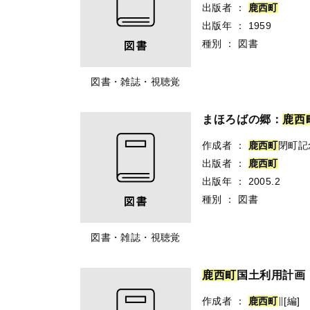
出版者
：
鹿
西
町
出版年
：
1959
種別
：
図書
図書・雑誌・視聴覚
まほろばの郷：
鹿
西
作成者
：
鹿
西
町
閉町記
出版者
：
鹿
西
町
出版年
：
2005.2
種別
：
図書
図書・雑誌・視聴覚
鹿
西
町
国土利用計画
作成者
：
鹿
西
町
∥[編]