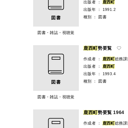
出版者
：
鹿
西
町
出版年
：
1991.2
種別
：
図書
図書・雑誌・視聴覚
鹿
西
町
勢要覧
作成者
：
鹿
西
町
総務課
出版者
：
鹿
西
町
出版年
：
1993.4
種別
：
図書
図書・雑誌・視聴覚
鹿
西
町
勢要覧 1964
作成者
：
鹿
西
町
総務課