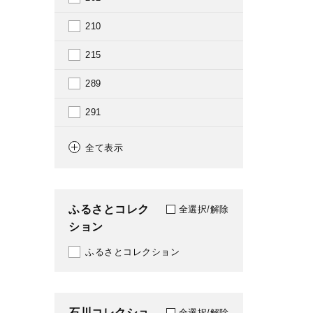
1984
210
1985
215
1986
289
1987
291
1988
318
全て表示
1989
351
1990
361
ふるさとコレク
全選択/解除
1991
ション
369
1992
ふるさとコレクション
375
1993
376
1994
石川コレクショ
379
全選択/解除