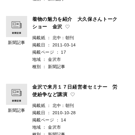
着物の魅力を紹介 大久保さんトーク
ショー 金沢
掲載紙
：
北中：朝刊
新聞記事
掲載日
：
2011-03-14
掲載ページ
：
17
地域
：
金沢市
種別
：
新聞記事
金沢で来月１７日経営者セミナー 労
使紛争など講演
掲載紙
：
北中：朝刊
新聞記事
掲載日
：
2010-10-28
掲載ページ
：
14
地域
：
金沢市
種別
：
新聞記事