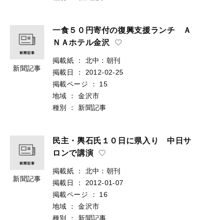
一食５０円寄付の復興支援ランチ Ａ
ＮＡホテル金沢
掲載紙
：
北中：朝刊
新聞記事
掲載日
：
2012-02-25
掲載ページ
：
15
地域
：
金沢市
種別
：
新聞記事
民主・輿石氏１０日に県入り 中日サ
ロンで講演
掲載紙
：
北中：朝刊
新聞記事
掲載日
：
2012-01-07
掲載ページ
：
16
地域
：
金沢市
種別
：
新聞記事