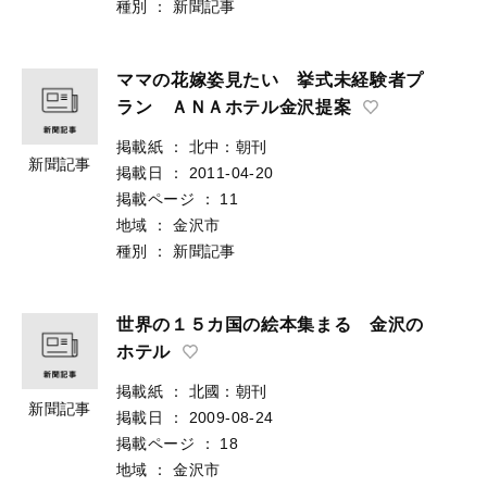
種別
：
新聞記事
ママの花嫁姿見たい 挙式未経験者プ
ラン ＡＮＡホテル金沢提案
掲載紙
：
北中：朝刊
新聞記事
掲載日
：
2011-04-20
掲載ページ
：
11
地域
：
金沢市
種別
：
新聞記事
世界の１５カ国の絵本集まる 金沢の
ホテル
掲載紙
：
北國：朝刊
新聞記事
掲載日
：
2009-08-24
掲載ページ
：
18
地域
：
金沢市