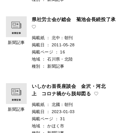
県社労士会が総会 菊池会長続投了承
掲載紙
：
北中：朝刊
新聞記事
掲載日
：
2011-05-28
掲載ページ
：
16
地域
：
石川県・北陸
種別
：
新聞記事
いしかわ首長座談会 金沢・河北
上 コロナ禍から脱却図る
掲載紙
：
北國：朝刊
新聞記事
掲載日
：
2023-01-03
掲載ページ
：
31
地域
：
かほく市
種別
：
新聞記事