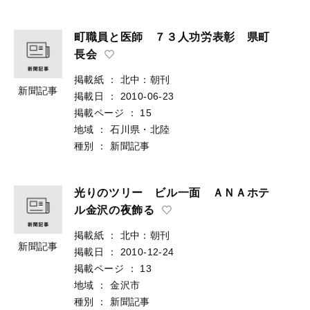
町職員と医師 ７３人功労表彰 県町
長会
掲載紙
：
北中：朝刊
新聞記事
掲載日
：
2010-06-23
掲載ページ
：
15
地域
：
石川県・北陸
種別
：
新聞記事
光りのツリー ビル一面 ＡＮＡホテ
ル金沢の夜飾る
掲載紙
：
北中：朝刊
新聞記事
掲載日
：
2010-12-24
掲載ページ
：
13
地域
：
金沢市
種別
：
新聞記事