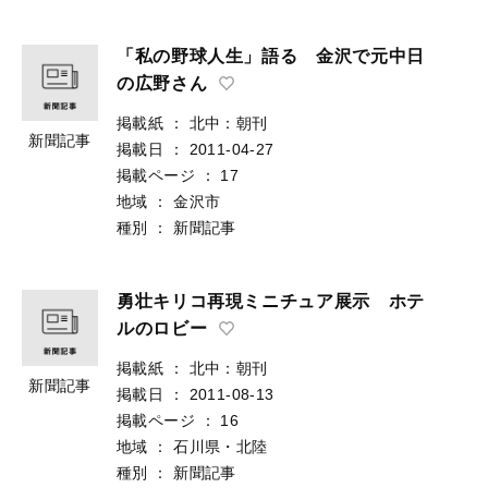
「私の野球人生」語る 金沢で元中日
の広野さん
掲載紙
：
北中：朝刊
新聞記事
掲載日
：
2011-04-27
掲載ページ
：
17
地域
：
金沢市
種別
：
新聞記事
勇壮キリコ再現ミニチュア展示 ホテ
ルのロビー
掲載紙
：
北中：朝刊
新聞記事
掲載日
：
2011-08-13
掲載ページ
：
16
地域
：
石川県・北陸
種別
：
新聞記事