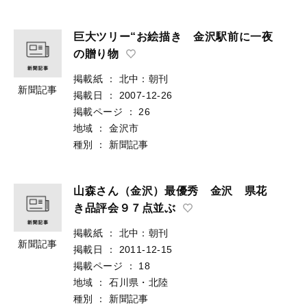
巨大ツリー“お絵描き 金沢駅前に一夜
の贈り物
掲載紙
：
北中：朝刊
新聞記事
掲載日
：
2007-12-26
掲載ページ
：
26
地域
：
金沢市
種別
：
新聞記事
山森さん（金沢）最優秀 金沢 県花
き品評会９７点並ぶ
掲載紙
：
北中：朝刊
新聞記事
掲載日
：
2011-12-15
掲載ページ
：
18
地域
：
石川県・北陸
種別
：
新聞記事