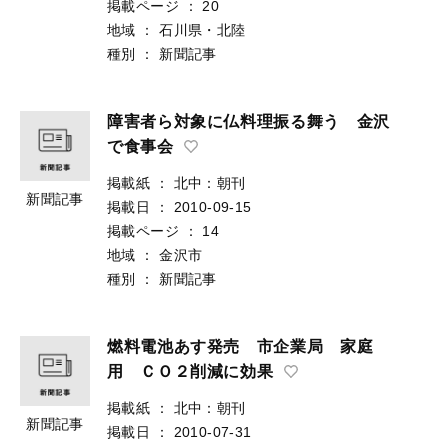
掲載ページ
：
20
地域
：
石川県・北陸
種別
：
新聞記事
障害者ら対象に仏料理振る舞う 金沢
で食事会
掲載紙
：
北中：朝刊
新聞記事
掲載日
：
2010-09-15
掲載ページ
：
14
地域
：
金沢市
種別
：
新聞記事
燃料電池あす発売 市企業局 家庭
用 ＣＯ２削減に効果
掲載紙
：
北中：朝刊
新聞記事
掲載日
：
2010-07-31