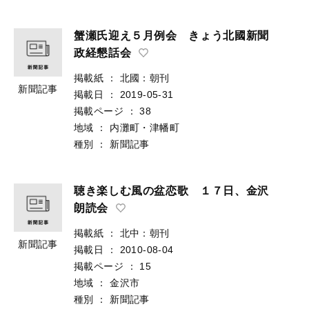
蟹瀬氏迎え５月例会 きょう北國新聞
政経懇話会
掲載紙
：
北國：朝刊
新聞記事
掲載日
：
2019-05-31
掲載ページ
：
38
地域
：
内灘町・津幡町
種別
：
新聞記事
聴き楽しむ風の盆恋歌 １７日、金沢
朗読会
掲載紙
：
北中：朝刊
新聞記事
掲載日
：
2010-08-04
掲載ページ
：
15
地域
：
金沢市
種別
：
新聞記事