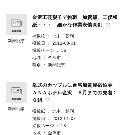
金沢工芸親子で挑戦 加賀繍、二俣和
紙・・・ 細かな作業表情真剣
掲載紙
：
北中：朝刊
新聞記事
掲載日
：
2011-08-01
掲載ページ
：
16
地域
：
金沢市
種別
：
新聞記事
挙式のカップルに台湾加賀屋宿泊券
ＡＮＡホテル金沢 ６月までの先着１
０組
新聞記事
掲載紙
：
北中：朝刊
掲載日
：
2012-01-07
掲載ページ
：
15
地域
：
金沢市