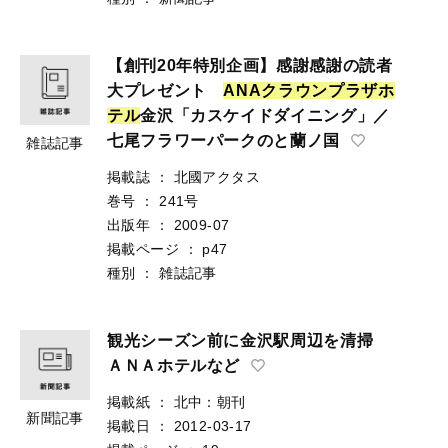
【創刊20年特別企画】感謝感謝の読者
大プレゼント
A
N
A
ク
ラ
ウ
ン
プ
ラ
ザ
ホ
テ
ル
金沢「カスケイドダイニング」／
七尾フラワーパークのと蘭ノ国
雑誌記事
掲載誌
：
北國アクタス
巻号
：
241号
出版年
：
2009-07
掲載ページ
：
p47
種別
：
雑誌記事
観光シーズン前に金沢駅周辺を清掃
ＡＮＡホテルなど
掲載紙
：
北中：朝刊
新聞記事
掲載日
：
2012-03-17