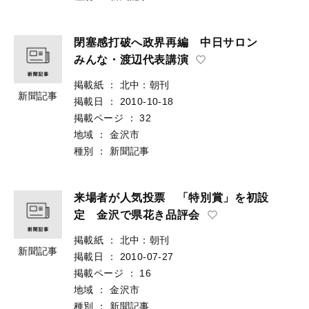
閉塞感打破へ政界再編 中日サロン
みんな・渡辺代表講演
掲載紙
：
北中：朝刊
新聞記事
掲載日
：
2010-10-18
掲載ページ
：
32
地域
：
金沢市
種別
：
新聞記事
来場者が人気投票 「特別賞」を初設
定 金沢で県花き品評会
掲載紙
：
北中：朝刊
新聞記事
掲載日
：
2010-07-27
掲載ページ
：
16
地域
：
金沢市
種別
：
新聞記事