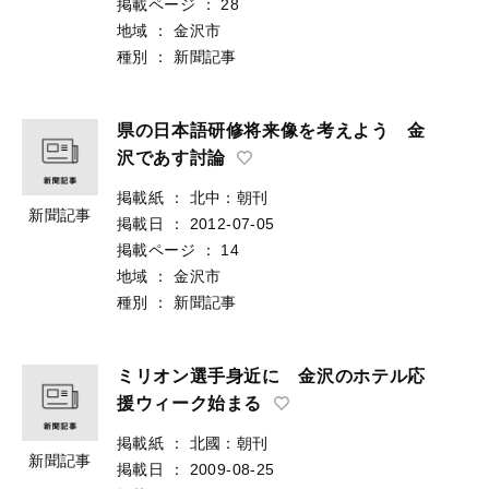
掲載ページ
：
28
地域
：
金沢市
種別
：
新聞記事
県の日本語研修将来像を考えよう 金
沢であす討論
掲載紙
：
北中：朝刊
新聞記事
掲載日
：
2012-07-05
掲載ページ
：
14
地域
：
金沢市
種別
：
新聞記事
ミリオン選手身近に 金沢のホテル応
援ウィーク始まる
掲載紙
：
北國：朝刊
新聞記事
掲載日
：
2009-08-25