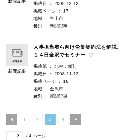
新聞記事
掲載日
：
2008-12-12
掲載ページ
：
17
地域
：
白山市
種別
：
新聞記事
人事担当者ら向け労働契約法を解説、
１４日金沢でセミナー
掲載紙
：
北中：朝刊
新聞記事
掲載日
：
2008-11-12
掲載ページ
：
16
地域
：
金沢市
種別
：
新聞記事
1
2
3
4
/
4
ページ