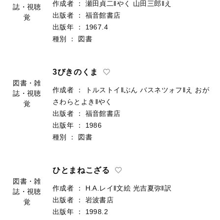
作成者
：
瀬田貞二‖やく
山田三郎‖え
誌・視聴
出版者
：
福音館書店
覚
出版年
：
1967.4
種別
：
図書
3びきのくま
図書・雑
作成者
：
トルストイ‖ぶん
バスネツォフ‖え
おが
誌・視聴
さわらとよき‖やく
覚
出版者
：
福音館書店
出版年
：
1986
種別
：
図書
ひとまねこざる
図書・雑
作成者
：
H.A.レイ‖文絵
光吉夏弥‖訳
誌・視聴
出版者
：
岩波書店
覚
出版年
：
1998.2