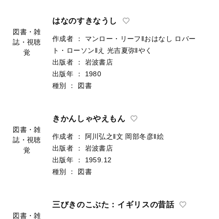
はなのすきなうし
図書・雑
作成者
：
マンロー・リーフ‖おはなし
ロバー
誌・視聴
ト・ローソン‖え
光吉夏弥‖やく
覚
出版者
：
岩波書店
出版年
：
1980
種別
：
図書
きかんしゃやえもん
図書・雑
作成者
：
阿川弘之‖文
岡部冬彦‖絵
誌・視聴
出版者
：
岩波書店
覚
出版年
：
1959.12
種別
：
図書
三びきのこぶた：イギリスの昔話
図書・雑