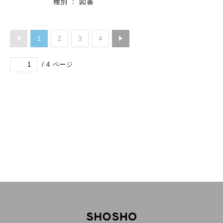
種別
：
図書
1
2
3
4
/
4
ページ