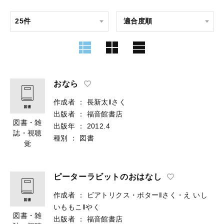
おなら
作成者
：
長新太‖さく
出版者
：
福音館書店
図書・雑
出版年
：
2012.4
誌・視聴
種別
：
図書
覚
ピーターラビットのおはなし
作成者
：
ビアトリクス・ポター‖さく・え
いし
いももこ‖やく
図書・雑
出版者
：
福音館書店