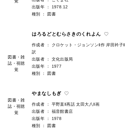
覚
出版年
：
1978.12
種別
：
図書
はろるどとむらさきのくれよん
作成者
：
クロケット・ジョンソン‖作
岸田衿子‖
訳
図書・雑
出版者
：
文化出版局
誌・視聴
出版年
：
1977
覚
種別
：
図書
やまなしもぎ
図書・雑
作成者
：
平野直‖再話
太田大八‖画
誌・視聴
出版者
：
福音館書店
覚
出版年
：
1978
種別
：
図書