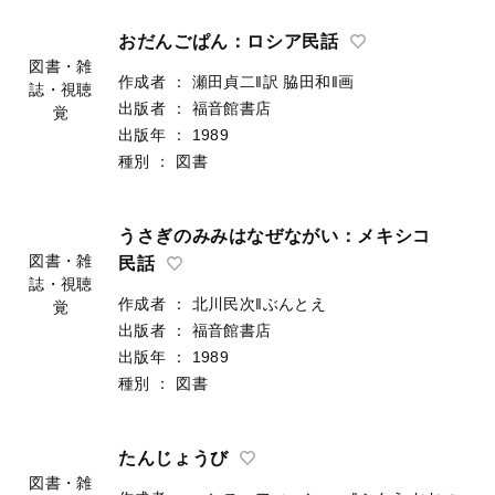
おだんごぱん：ロシア民話
図書・雑
作成者
：
瀬田貞二‖訳
脇田和‖画
誌・視聴
出版者
：
福音館書店
覚
出版年
：
1989
種別
：
図書
うさぎのみみはなぜながい：メキシコ
図書・雑
民話
誌・視聴
作成者
：
北川民次‖ぶんとえ
覚
出版者
：
福音館書店
出版年
：
1989
種別
：
図書
たんじょうび
図書・雑