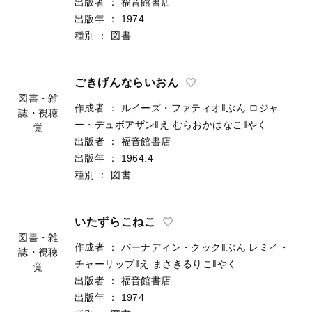
出版者
：
福音館書店
出版年
：
1974
種別
：
図書
ごきげんならいおん
図書・雑
作成者
：
ルイーズ・ファティオ‖ぶん
ロジャ
誌・視聴
ー・デュボアザン‖え
むらおかはなこ‖やく
覚
出版者
：
福音館書店
出版年
：
1964.4
種別
：
図書
いたずらこねこ
図書・雑
作成者
：
バーナディン・クック‖ぶん
レミイ・
誌・視聴
チャーリップ‖え
まさきるりこ‖やく
覚
出版者
：
福音館書店
出版年
：
1974