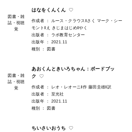
はなをくんくん
図書・雑
作成者
：
ルース・クラウス‖さく
マーク・シー
誌・視聴
モント‖え
きじまはじめ‖やく
覚
出版者
：
ラボ教育センター
出版年
：
2021.11
種別
：
図書
あおくんときいろちゃん：ボードブッ
図書・雑
ク
誌・視聴
作成者
：
レオ・レオーニ‖作
藤田圭雄‖訳
覚
出版者
：
至光社
出版年
：
2021.11
種別
：
図書
ちいさいおうち