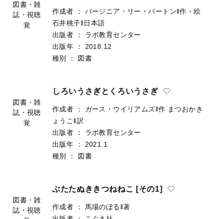
図書・雑
作成者
：
バージニア・リー・バートン‖作・絵
誌・視聴
石井桃子‖日本語
覚
出版者
：
ラボ教育センター
出版年
：
2018.12
種別
：
図書
しろいうさぎとくろいうさぎ
図書・雑
作成者
：
ガース・ウイリアムズ‖作
まつおかき
誌・視聴
ょうこ‖訳
覚
出版者
：
ラボ教育センター
出版年
：
2021.1
種別
：
図書
ぶたたぬききつねねこ [その1]
図書・雑
作成者
：
馬場のぼる‖著
誌・視聴
出版者
：
こぐま社