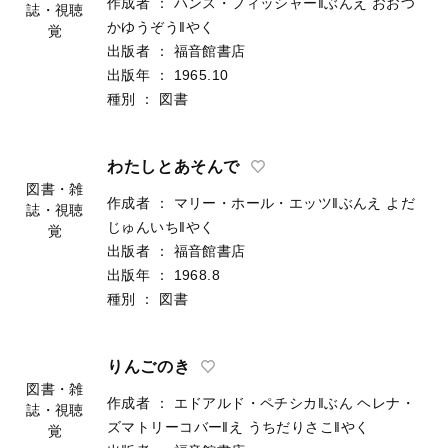
作成者
：
ハンス・フィッシャー‖ぶんえ
おおつ
誌・視聴
かゆうぞう‖やく
覚
出版者
：
福音館書店
出版年
：
1965.10
種別
：
図書
わたしとあそんで
図書・雑
作成者
：
マリー・ホール・エッツ‖ぶんえ
よだ
誌・視聴
じゅんいち‖やく
覚
出版者
：
福音館書店
出版年
：
1968.8
種別
：
図書
りんごのき
図書・雑
作成者
：
エドアルド・ペチシカ‖ぶん
ヘレナ・
誌・視聴
ズマトリーコバー‖え
うちだりさこ‖やく
覚