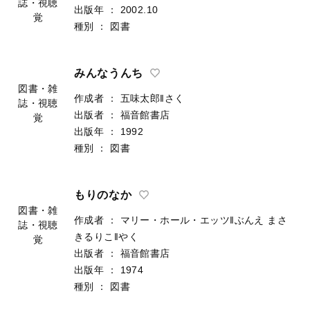
誌・視聴
出版年
：
2002.10
覚
種別
：
図書
みんなうんち
図書・雑
作成者
：
五味太郎‖さく
誌・視聴
出版者
：
福音館書店
覚
出版年
：
1992
種別
：
図書
もりのなか
図書・雑
作成者
：
マリー・ホール・エッツ‖ぶんえ
まさ
誌・視聴
きるりこ‖やく
覚
出版者
：
福音館書店
出版年
：
1974
種別
：
図書