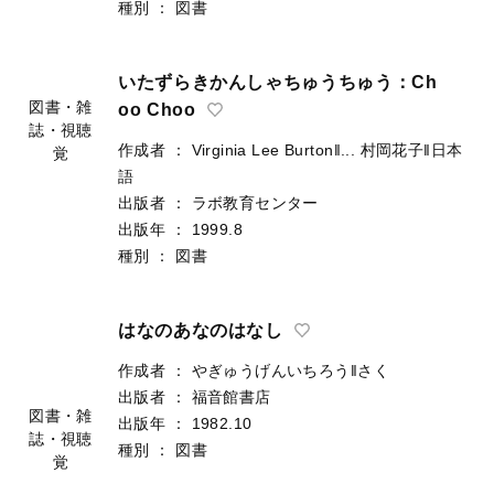
種別
：
図書
いたずらきかんしゃちゅうちゅう：Ch
図書・雑
oo Choo
誌・視聴
作成者
：
Virginia Lee Burton‖...
村岡花子‖日本
覚
語
出版者
：
ラボ教育センター
出版年
：
1999.8
種別
：
図書
はなのあなのはなし
作成者
：
やぎゅうげんいちろう‖さく
出版者
：
福音館書店
図書・雑
出版年
：
1982.10
誌・視聴
種別
：
図書
覚