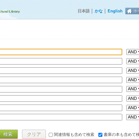
日本語
│
かな
│
English
ホ
検索
クリア
関連情報も含めて検索
書庫の本も含めて