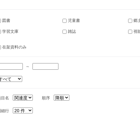
図書
児童書
郷
学習文庫
雑誌
視
在架資料のみ
～
項目名
順序
明細行