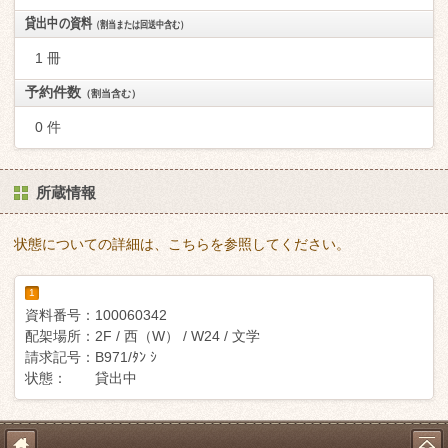
貸出中の資料
（割当または回送中含む）
1 冊
予約件数
（割当含む）
0 件
所蔵情報
状態についての詳細は、こちらを参照してください。
1
資料番号：
100060342
配架場所：
2F / 西（W） / W24 / 文学
請求記号：
B971/ﾀﾝ ｼ
状態：
貸出中