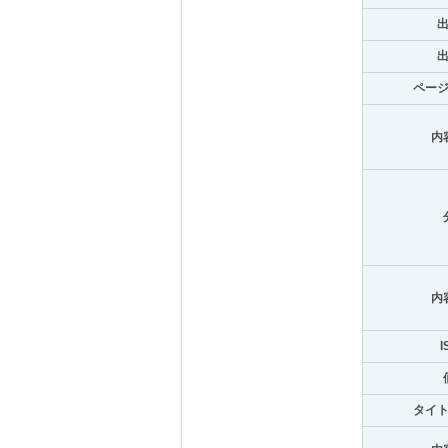
ペー
内
内
I
タイ