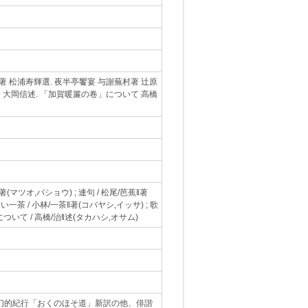
著 松浦寿輝選. 夜半亭饗宴 与謝蕪村著 辻原
一 大岡信述. 「加賀暖簾の卷」について 高橋
著(マツオ,バショウ) ; 連句 / 松尾/芭蕉‖著
しい一茶 / 小林/一茶‖著(コバヤシ,イッサ) ; 歌
ついて / 高橋/治‖述(タカハシ,オサム)
幻的紀行「おくのほそ道」新訳の他、俳諧