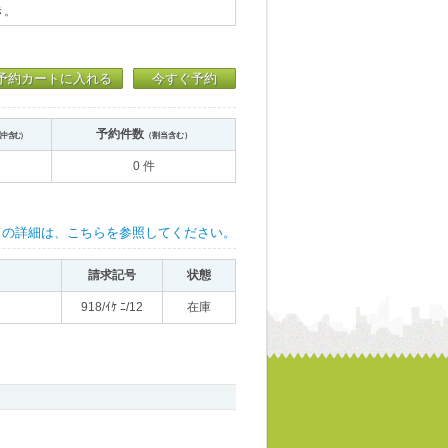
き。
予約カートに入れる
今すぐ予約
予約件数
送中含む）
（割当含む）
0 件
ての詳細は、こちらを参照してください。
請求記号
状態
918/ｲｹ ﾆ/12
在庫