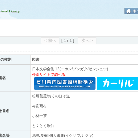
ホ
< 前へ
[ 1 / 1 ]
次へ >
料の種別
図書
日本文学全集 12(ニホン/ブンガク/ゼンシュウ)
外部サイトで調べる:
書名
松尾芭蕉/おくのほそ道
与謝蕪村
巻書名
小林一茶
とくとく歌仙
者名等
池澤/夏樹‖個人編集(イケザワ,ナツキ)