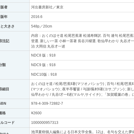
出版者
河出書房新社／東京
出版年
2016.6
ジと大きさ
548p／20cm
内容：おくのほそ道 松尾芭蕉著 松浦寿輝訳. 百句 連句 松尾芭蕉
容注記
登選. 新しい一茶 小林一茶著 長谷川櫂選. 歌仙早わかり 丸谷才
治 大岡信 丸谷才一述
NDC8 版：918
分類
NDC9 版：918
NDC10版：918
おくのほそ道 / 松尾/芭蕉‖著(マツオ,バショウ) ; 百句 / 松尾/芭蕉‖
容細目
(マツオ,バショウ) ; 夜半亭饗宴 / 与謝/蕪村‖著(ヨサ,ブソン) ; 新
仙早わかり / 丸谷/才一‖述(マルヤ,サイイチ) ; 「加賀暖簾の卷」に
SBN
978-4-309-72882-7
価格
¥2600
トルコード
1000000957313
池澤夏樹個人編集による日本文学全集。12は、名句を交えた夢