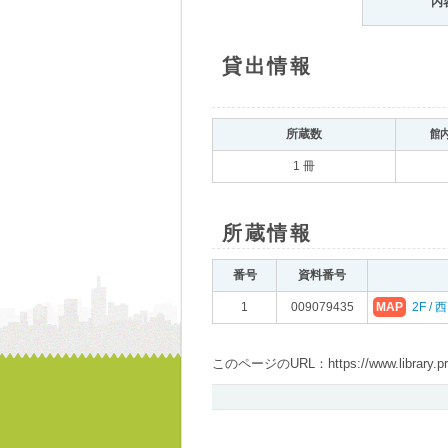
内
貸出情報
所蔵数
館
1 冊
所蔵情報
番号
資料番号
1
009079435
MAP
2F /
このページのURL：https://www.library.pref.i