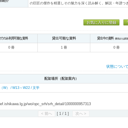
容紹介
の巨匠の傑作を精選しその魅力を深く読み解く。解説・年譜つ
お気に入りに登録
内でのみ利用可能な資料
貸出可能な資料
貸出中の資料
（割当または回
0 冊
1 冊
0 冊
状態につい
配架場所（配架案内）
 西（W） / W13～W22 / 文学
shikawa.lg.jp/wo/opc_srh/srh_detail/1000000957313
< 前へ
[ 1 / 1 ]
次へ >