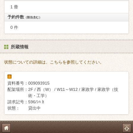
1 冊
予約件数
（割当含む）
0 件
所蔵情報
状態についての詳細は、こちらを参照してください。
1
資料番号：
009093915
配架場所：
2F / 西（W） / W11～W12 / 家政学 / 家政学（技
術・工学）
請求記号：
596/ｼﾊ ｶ
状態：
貸出中