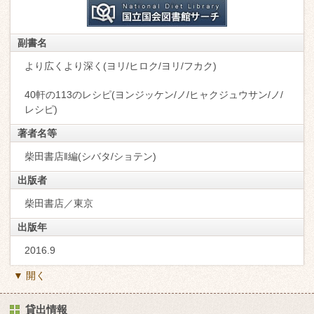
副書名
より広くより深く(ヨリ/ヒロク/ヨリ/フカク)
40軒の113のレシピ(ヨンジッケン/ノ/ヒャクジュウサン/ノ/
レシピ)
著者名等
柴田書店‖編(シバタ/ショテン)
出版者
柴田書店／東京
出版年
2016.9
▼ 開く
貸出情報