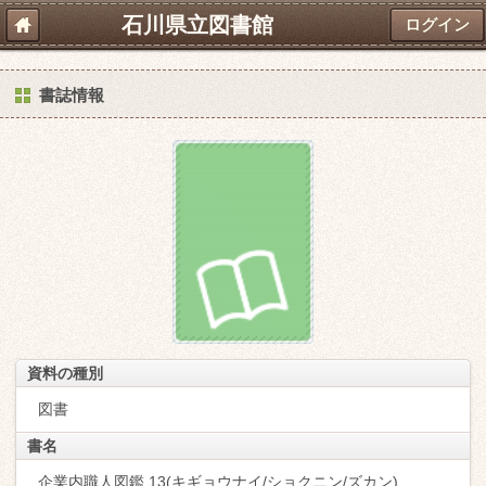
石川県立図書館
ログイン
書誌情報
資料の種別
図書
書名
企業内職人図鑑 13(キギョウナイ/ショクニン/ズカン)