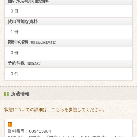
館内でのみ利用可能な資料
0 冊
貸出可能な資料
1 冊
貸出中の資料
（割当または回送中含む）
0 冊
予約件数
（割当含む）
0 件
所蔵情報
状態についての詳細は、こちらを参照してください。
1
資料番号：
009413964