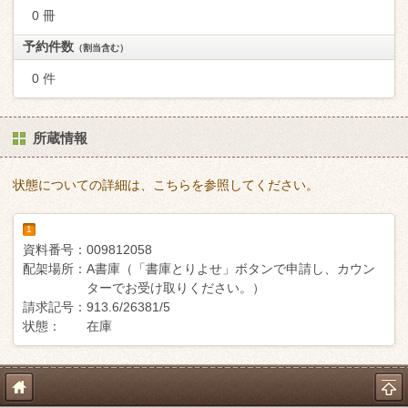
0 冊
予約件数
（割当含む）
0 件
所蔵情報
状態についての詳細は、こちらを参照してください。
1
資料番号：
009812058
配架場所：
A書庫（「書庫とりよせ」ボタンで申請し、カウン
ターでお受け取りください。）
請求記号：
913.6/26381/5
状態：
在庫