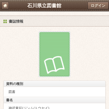
石川県立図書館
ログイン
書誌情報
資料の種別
図書
書名
神武東征(ジンム/トウセイ)