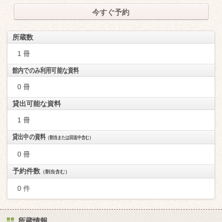
今すぐ予約
所蔵数
1 冊
館内でのみ利用可能な資料
0 冊
貸出可能な資料
1 冊
貸出中の資料
（割当または回送中含む）
0 冊
予約件数
（割当含む）
0 件
所蔵情報