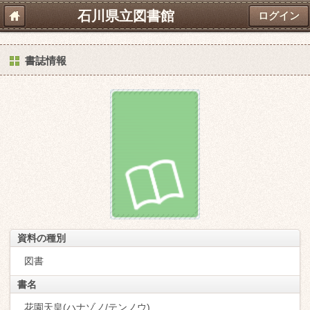
石川県立図書館
ログイン
書誌情報
資料の種別
図書
書名
花園天皇(ハナゾノ/テンノウ)