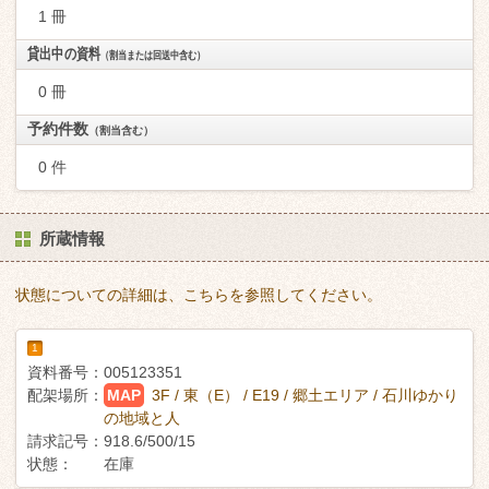
1 冊
貸出中の資料
（割当または回送中含む）
0 冊
予約件数
（割当含む）
0 件
所蔵情報
状態についての詳細は、こちらを参照してください。
1
資料番号：
005123351
配架場所：
MAP
3F / 東（E） / E19 / 郷土エリア / 石川ゆかり
の地域と人
請求記号：
918.6/500/15
状態：
在庫