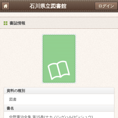
石川県立図書館
ログイン
書誌情報
資料の種別
図書
書名
中野重治全集 第15巻(ナカノ/シゲハル/ゼンシュウ)