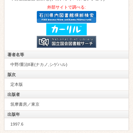
外部サイトで調べる:
著者名等
中野/重治‖著(ナカノ,シゲハル)
版次
定本版
出版者
筑摩書房／東京
出版年
1997.6