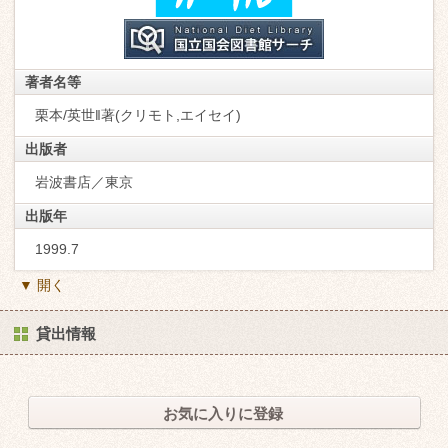
著者名等
栗本/英世‖著(クリモト,エイセイ)
出版者
岩波書店／東京
出版年
1999.7
▼ 開く
貸出情報
お気に入りに登録