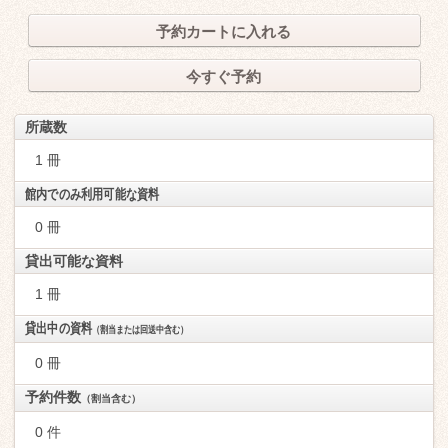
予約カートに入れる
今すぐ予約
所蔵数
1 冊
館内でのみ利用可能な資料
0 冊
貸出可能な資料
1 冊
貸出中の資料
（割当または回送中含む）
0 冊
予約件数
（割当含む）
0 件