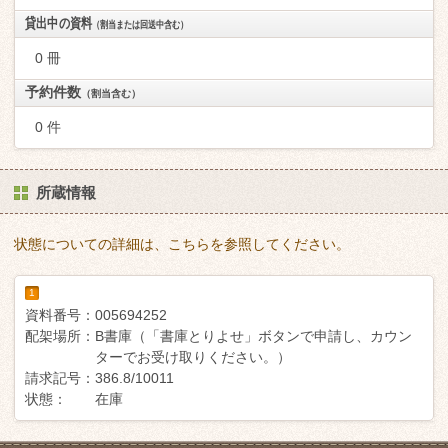
貸出中の資料
（割当または回送中含む）
0 冊
予約件数
（割当含む）
0 件
所蔵情報
状態についての詳細は、こちらを参照してください。
1
資料番号：
005694252
配架場所：
B書庫（「書庫とりよせ」ボタンで申請し、カウン
ターでお受け取りください。）
請求記号：
386.8/10011
状態：
在庫