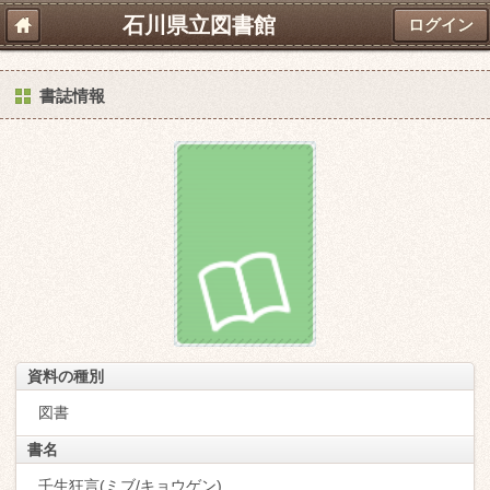
石川県立図書館
ログイン
書誌情報
資料の種別
図書
書名
壬生狂言(ミブ/キョウゲン)