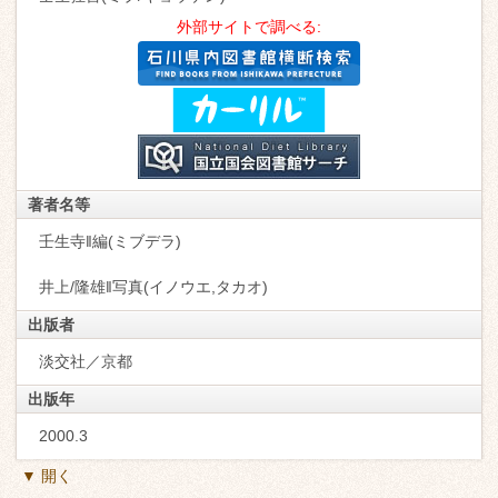
外部サイトで調べる:
著者名等
壬生寺‖編(ミブデラ)
井上/隆雄‖写真(イノウエ,タカオ)
出版者
淡交社／京都
出版年
2000.3
▼ 開く